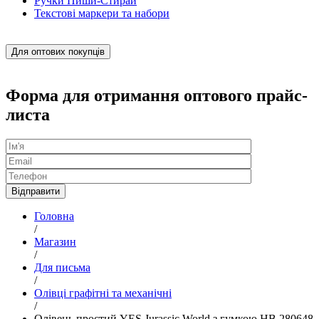
Ручки Пиши-Стирай
Текстові маркери та набори
Для оптових покупців
Форма для отримання оптового прайс-
листа
Головна
/
Магазин
/
Для письма
/
Олівці графітні та механічні
/
Олівець простий YES Jurassic World з гумкою HB 280648