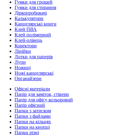
Гумки для грошей
Гумки для стирання
Діркопробивачі
Калькулятори
Канцелярські книги
Клей ПВА
Клей полімерний
Клей-олівець
Коректори
Лінійки
Лотки для паперів
Лупи
Ножиці
Ножі канцелярські
Органайзери
Офісні матеріали
Папір для заміток, стікери
Папір для офісу кольоровий
Папір офісний
Папки з затиском
Папки з файлами
Папки на кільцях
Папки на кнопці
Папки різні