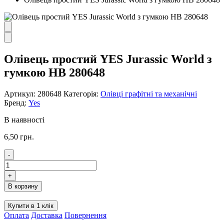
Олівець простий YES Jurassic World з
гумкою HB 280648
Артикул:
280648
Категорія:
Олівці графітні та механічні
Бренд:
Yes
В наявності
6,50
грн.
-
Олівець
простий
+
YES
В корзину
Jurassic
World
Купити в 1 клік
з
Оплата
Доставка
Повернення
гумкою