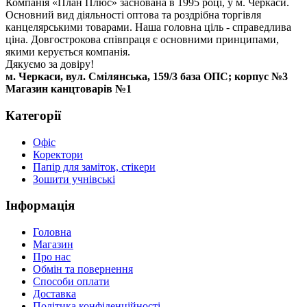
Компанія «План Плюс» заснована в 1995 році, у м. Черкаси.
Основний вид діяльності оптова та роздрібна торгівля
канцелярськими товарами. Наша головна ціль - справедлива
ціна. Довгострокова співпраця є основними принципами,
якими керується компанія.
Дякуємо за довіру!
м. Черкаси, вул. Смілянська, 159/3 база ОПС; корпус №3
Магазин канцтоварів №1
Категорії
Офіс
Коректори
Папір для заміток, стікери
Зошити учнівські
Інформація
Головна
Магазин
Про нас
Обмін та повернення
Способи оплати
Доставка
Політика конфіденційності