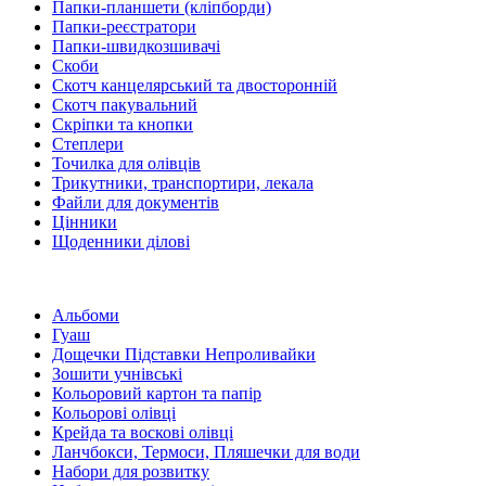
Папки-планшети (кліпборди)
Папки-реєстратори
Папки-швидкозшивачі
Скоби
Скотч канцелярський та двосторонній
Скотч пакувальний
Скріпки та кнопки
Степлери
Точилка для олівців
Трикутники, транспортири, лекала
Файли для документів
Цінники
Щоденники ділові
Альбоми
Гуаш
Дощечки Підставки Непроливайки
Зошити учнівські
Кольоровий картон та папір
Кольорові олівці
Крейда та воскові олівці
Ланчбокси, Термоси, Пляшечки для води
Набори для розвитку