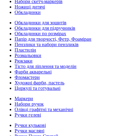
Набори скетч-маркерів
Ножиці дитячі
Обкладинки
Обкладинки для зошитів
Обкладинки для підручників
Обкладинки по розмірах
Папір для творчості, Фетр, Фоаміран
Пензлики та набори пензликів
Пластилін
Розмальовки
Рюкзаки
Тісто для ліплення та моделін
Фарби акварельні
Фломастери
Художні фарби, пастель
Циркулі та готувальні
Маркери
Набори ручок
Олівці графітні та механічні
Ручки гелеві
Ручки кулькові
Ручки масляні