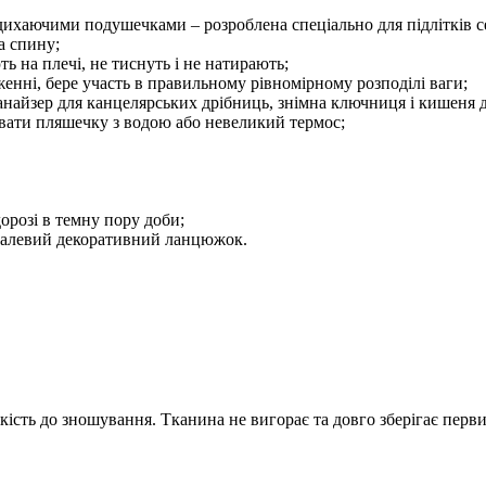
дихаючими подушечками – розроблена спеціально для підлітків с
а спину;
ь на плечі, не тиснуть і не натирають;
енні, бере участь в правильному рівномірному розподілі ваги;
анайзер для канцелярських дрібниць, знімна ключниця і кишеня 
щувати пляшечку з водою або невеликий термос;
орозі в темну пору доби;
еталевий декоративний ланцюжок.
кість до зношування. Тканина не вигорає та довго зберігає перв