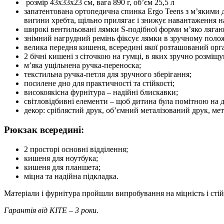
розмір 43x33x23 см, вага 890 г, об’єм 25,5 л
запатентована ортопедична спинка Ergo Teens з м’якими 
вигини хребта, щільно прилягає і знижує навантаження н
широкі вентильовані лямки S-подібної форми м’яко лягают
знімний нагрудний ремінь фіксує лямки в зручному полож
велика передня кишеня, всередині якої розташований орг
2 бічні кишені з сіточкою на гумці, в яких зручно розмі
м’яка ущільнена ручка-переноска;
текстильна ручка-петля для зручного зберігання;
посилене дно для практичності та стійкості;
високоякісна фурнітура – надійні блискавки;
світловідбивні елементи – щоб дитина була помітною на д
декор: сріблястий друк, об’ємний металізований друк, м
Рюкзак всередині:
2 просторі основні відділення;
кишеня для ноутбука;
кишеня для планшета;
міцна та надійна підкладка.
Матеріали і фурнітура пройшли випробування на міцність і стій
Гарантія від KITE – 3 роки.