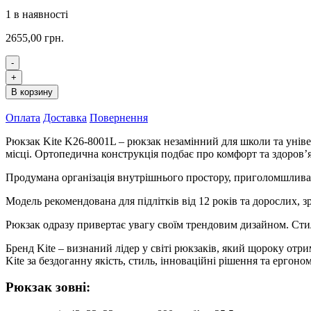
1 в наявності
2655,00
грн.
-
Рюкзак
+
Kite
В корзину
Education
teens
Оплата
Доставка
Повернення
Gothic
Elegance
Рюкзак Kite K26-8001L – рюкзак незамінний для школи та універс
K26-
місці. Ортопедична конструкція подбає про комфорт та здоров’
8001L
кількість
Продумана організація внутрішнього простору, приголомшлива м
Модель рекомендована для підлітків від 12 років та дорослих, з
Рюкзак одразу привертає увагу своїм трендовим дизайном. Стил
Бренд Kite – визнаний лідер у світі рюкзаків, який щороку от
Kite за бездоганну якість, стиль, інноваційні рішення та ергоно
Рюкзак зовні: