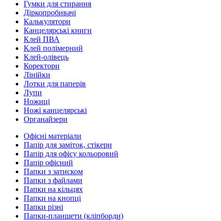
Гумки для стирання
Діркопробивачі
Калькулятори
Канцелярські книги
Клей ПВА
Клей полімерний
Клей-олівець
Коректори
Лінійки
Лотки для паперів
Лупи
Ножиці
Ножі канцелярські
Органайзери
Офісні матеріали
Папір для заміток, стікери
Папір для офісу кольоровий
Папір офісний
Папки з затиском
Папки з файлами
Папки на кільцях
Папки на кнопці
Папки різні
Папки-планшети (кліпборди)