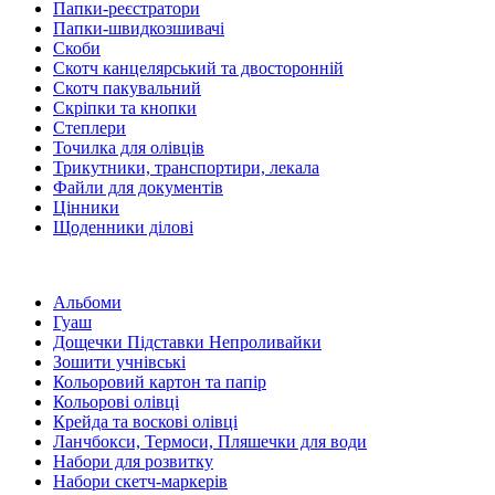
Папки-реєстратори
Папки-швидкозшивачі
Скоби
Скотч канцелярський та двосторонній
Скотч пакувальний
Скріпки та кнопки
Степлери
Точилка для олівців
Трикутники, транспортири, лекала
Файли для документів
Цінники
Щоденники ділові
Альбоми
Гуаш
Дощечки Підставки Непроливайки
Зошити учнівські
Кольоровий картон та папір
Кольорові олівці
Крейда та воскові олівці
Ланчбокси, Термоси, Пляшечки для води
Набори для розвитку
Набори скетч-маркерів