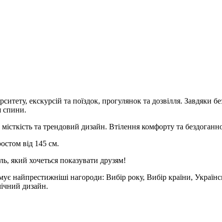
итету, екскурсій та поїздок, прогулянок та дозвілля. Завдяки бе
я спини.
істкість та трендовий дизайн. Втілення комфорту та бездоганної
ростом від 145 см.
ь, який хочеться показувати друзям!
римує найпрестижніші нагороди: Вибір року, Вибір країни, Україн
мічний дизайн.