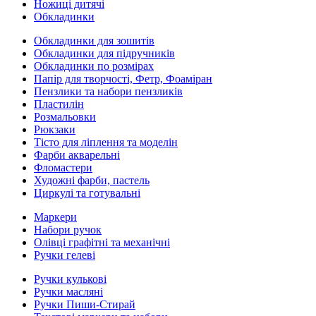
Ножиці дитячі
Обкладинки
Обкладинки для зошитів
Обкладинки для підручників
Обкладинки по розмірах
Папір для творчості, Фетр, Фоаміран
Пензлики та набори пензликів
Пластилін
Розмальовки
Рюкзаки
Тісто для ліплення та моделін
Фарби акварельні
Фломастери
Художні фарби, пастель
Циркулі та готувальні
Маркери
Набори ручок
Олівці графітні та механічні
Ручки гелеві
Ручки кулькові
Ручки масляні
Ручки Пиши-Стирай