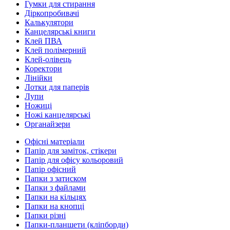
Гумки для стирання
Діркопробивачі
Калькулятори
Канцелярські книги
Клей ПВА
Клей полімерний
Клей-олівець
Коректори
Лінійки
Лотки для паперів
Лупи
Ножиці
Ножі канцелярські
Органайзери
Офісні матеріали
Папір для заміток, стікери
Папір для офісу кольоровий
Папір офісний
Папки з затиском
Папки з файлами
Папки на кільцях
Папки на кнопці
Папки різні
Папки-планшети (кліпборди)