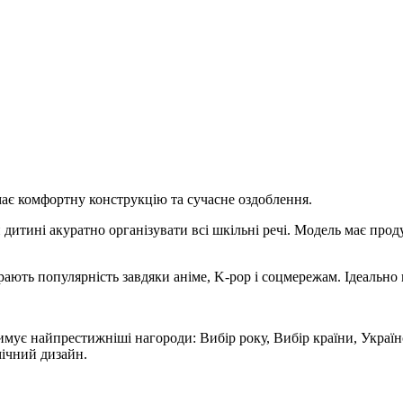
ає комфортну конструкцію та сучасне оздоблення.
дитині акуратно організувати всі шкільні речі. Модель має про
рають популярність завдяки аніме, K-pop і соцмережам. Ідеально 
римує найпрестижніші нагороди: Вибір року, Вибір країни, Украї
мічний дизайн.