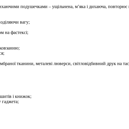
дихаючими подушечками – ущільнена, м’яка і дихаюча, повторює
поділяючи вагу;
ом на фастексі;
 ковзанню;
ся;
ембраної тканини, металеві люверси, світловідбивний друк на тас
шитів і книжок;
 гаджета;