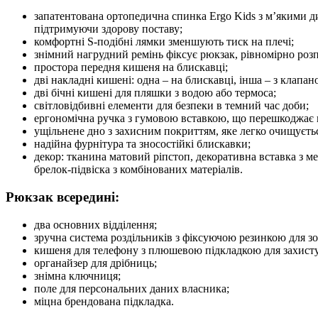
запатентована ортопедична спинка Ergo Kids з м’якими 
підтримуючи здорову поставу;
комфортні S-подібні лямки зменшують тиск на плечі;
знімний нагрудний ремінь фіксує рюкзак, рівномірно роз
простора передня кишеня на блискавці;
дві накладні кишені: одна – на блискавці, інша – з клапан
дві бічні кишені для пляшки з водою або термоса;
світловідбивні елементи для безпеки в темний час доби;
ергономічна ручка з гумовою вставкою, що перешкоджає
ущільнене дно з захисним покриттям, яке легко очищуєть
надійна фурнітура та зносостійкі блискавки;
декор: тканина матовий ріпстоп, декоративна вставка з м
брелок-підвіска з комбінованих матеріалів.
Рюкзак всередині:
два основних відділення;
зручна система роздільників з фіксуючою резинкою для зо
кишеня для телефону з плюшевою підкладкою для захисту
органайзер для дрібниць;
знімна ключниця;
поле для персональних даних власника;
міцна брендована підкладка.