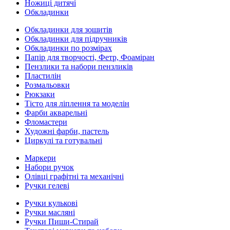
Ножиці дитячі
Обкладинки
Обкладинки для зошитів
Обкладинки для підручників
Обкладинки по розмірах
Папір для творчості, Фетр, Фоаміран
Пензлики та набори пензликів
Пластилін
Розмальовки
Рюкзаки
Тісто для ліплення та моделін
Фарби акварельні
Фломастери
Художні фарби, пастель
Циркулі та готувальні
Маркери
Набори ручок
Олівці графітні та механічні
Ручки гелеві
Ручки кулькові
Ручки масляні
Ручки Пиши-Стирай