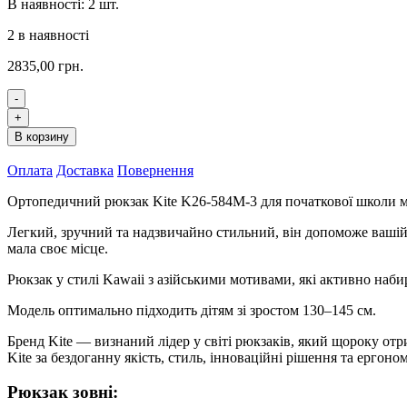
В наявності: 2 шт.
2 в наявності
2835,00
грн.
-
Рюкзак
+
Kite
В корзину
Education
Urban
Оплата
Доставка
Повернення
K26-
584M-
Ортопедичний рюкзак Kite K26-584M-3 для початкової школи м
3
кількість
Легкий, зручний та надзвичайно стильний, він допоможе вашій 
мала своє місце.
Рюкзак у стилі Kawaii з азійськими мотивами, які активно наби
Модель оптимально підходить дітям зі зростом 130–145 см.
Бренд Kite — визнаний лідер у світі рюкзаків, який щороку от
Kite за бездоганну якість, стиль, інноваційні рішення та ергоно
Рюкзак зовні: