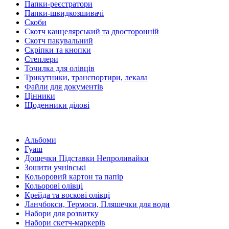
Папки-реєстратори
Папки-швидкозшивачі
Скоби
Скотч канцелярський та двосторонній
Скотч пакувальний
Скріпки та кнопки
Степлери
Точилка для олівців
Трикутники, транспортири, лекала
Файли для документів
Цінники
Щоденники ділові
Альбоми
Гуаш
Дощечки Підставки Непроливайки
Зошити учнівські
Кольоровий картон та папір
Кольорові олівці
Крейда та воскові олівці
Ланчбокси, Термоси, Пляшечки для води
Набори для розвитку
Набори скетч-маркерів