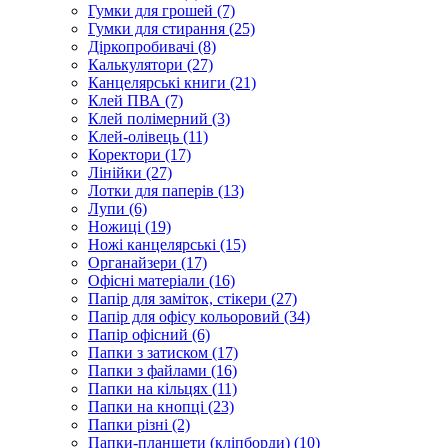
Гумки для грошей (7)
Гумки для стирання (25)
Діркопробивачі (8)
Калькулятори (27)
Канцелярські книги (21)
Клей ПВА (7)
Клей полімерний (3)
Клей-олівець (11)
Коректори (17)
Лінійки (27)
Лотки для паперів (13)
Лупи (6)
Ножиці (19)
Ножі канцелярські (15)
Органайзери (17)
Офісні матеріали (16)
Папір для заміток, стікери (27)
Папір для офісу кольоровий (34)
Папір офісний (6)
Папки з затиском (17)
Папки з файлами (16)
Папки на кільцях (11)
Папки на кнопці (23)
Папки різні (2)
Папки-планшети (кліпборди) (10)