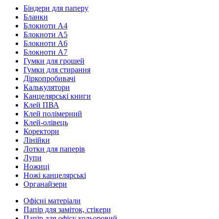
Біндери для паперу
Бланки
Блокноти А4
Блокноти А5
Блокноти А6
Блокноти А7
Гумки для грошей
Гумки для стирання
Діркопробивачі
Калькулятори
Канцелярські книги
Клей ПВА
Клей полімерний
Клей-олівець
Коректори
Лінійки
Лотки для паперів
Лупи
Ножиці
Ножі канцелярські
Органайзери
Офісні матеріали
Папір для заміток, стікери
Папір для офісу кольоровий