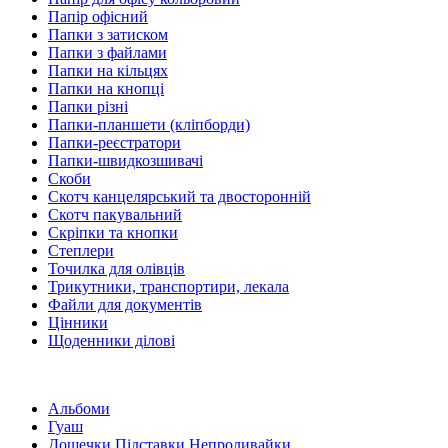
Папір офісний
Папки з затиском
Папки з файлами
Папки на кільцях
Папки на кнопці
Папки різні
Папки-планшети (кліпборди)
Папки-реєстратори
Папки-швидкозшивачі
Скоби
Скотч канцелярський та двосторонній
Скотч пакувальний
Скріпки та кнопки
Степлери
Точилка для олівців
Трикутники, транспортири, лекала
Файли для документів
Цінники
Щоденники ділові
Альбоми
Гуаш
Дощечки Підставки Непроливайки