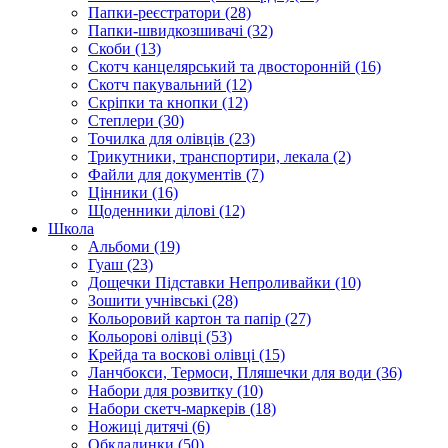
Папки-реєстратори (28)
Папки-швидкозшивачі (32)
Скоби (13)
Скотч канцелярський та двосторонній (16)
Скотч пакувальний (12)
Скріпки та кнопки (12)
Степлери (30)
Точилка для олівців (23)
Трикутники, транспортири, лекала (2)
Файли для документів (7)
Цінники (16)
Щоденники ділові (12)
Школа
Альбоми (19)
Гуаш (23)
Дощечки Підставки Непроливайки (10)
Зошити учнівські (28)
Кольоровий картон та папір (27)
Кольорові олівці (53)
Крейда та воскові олівці (15)
Ланчбокси, Термоси, Пляшечки для води (36)
Набори для розвитку (10)
Набори скетч-маркерів (18)
Ножиці дитячі (6)
Обкладинки (50)