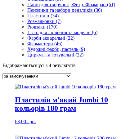
Папір для творчості, Фетр, Фоаміран (61)
Пензлики та набори пензликів (36)
Пластилін (34)
Розмальовки (7)
Рюкзаки (170)
Тісто для ліплення та моделін (6)
Фарби акварельні (22)
Фломастери (46)
Художні фарби, пастель (9)
Циркулі та готувальні (22)
Відображаються усі з 4 результатів
Пластилін м'який Jumbi 10
кольорів 180 грам
63,00
грн.