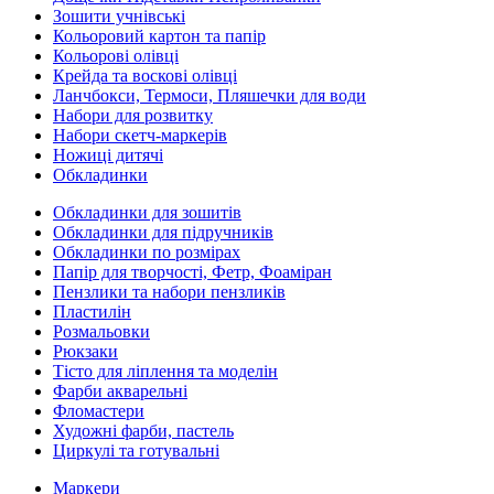
Зошити учнівські
Кольоровий картон та папір
Кольорові олівці
Крейда та воскові олівці
Ланчбокси, Термоси, Пляшечки для води
Набори для розвитку
Набори скетч-маркерів
Ножиці дитячі
Обкладинки
Обкладинки для зошитів
Обкладинки для підручників
Обкладинки по розмірах
Папір для творчості, Фетр, Фоаміран
Пензлики та набори пензликів
Пластилін
Розмальовки
Рюкзаки
Тісто для ліплення та моделін
Фарби акварельні
Фломастери
Художні фарби, пастель
Циркулі та готувальні
Маркери