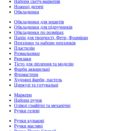
Набори скетч-маркерів
Ножиці дитячі
Обкладинки
Обкладинки для зошитів
Обкладинки для підручників
Обкладинки по розмірах
Папір для творчості, Фетр, Фоаміран
Пензлики та набори пензликів
Пластилін
Розмальовки
Рюкзаки
Тісто для ліплення та моделін
Фарби акварельні
Фломастери
Художні фарби, пастель
Циркулі та готувальні
Маркери
Набори ручок
Олівці графітні та механічні
Ручки гелеві
Ручки кулькові
Ручки масляні