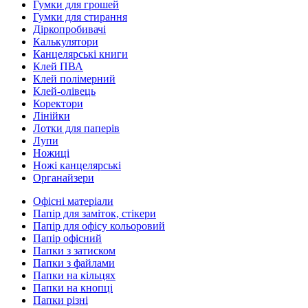
Гумки для грошей
Гумки для стирання
Діркопробивачі
Калькулятори
Канцелярські книги
Клей ПВА
Клей полімерний
Клей-олівець
Коректори
Лінійки
Лотки для паперів
Лупи
Ножиці
Ножі канцелярські
Органайзери
Офісні матеріали
Папір для заміток, стікери
Папір для офісу кольоровий
Папір офісний
Папки з затиском
Папки з файлами
Папки на кільцях
Папки на кнопці
Папки різні