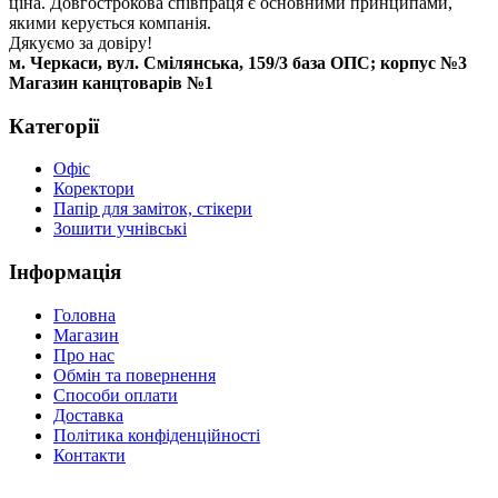
ціна. Довгострокова співпраця є основними принципами,
якими керується компанія.
Дякуємо за довіру!
м. Черкаси, вул. Смілянська, 159/3 база ОПС; корпус №3
Магазин канцтоварів №1
Категорії
Офіс
Коректори
Папір для заміток, стікери
Зошити учнівські
Інформація
Головна
Магазин
Про нас
Обмін та повернення
Способи оплати
Доставка
Політика конфіденційності
Контакти