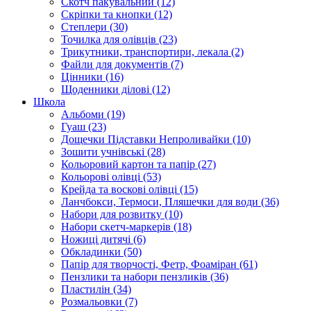
Скотч пакувальний (12)
Скріпки та кнопки (12)
Степлери (30)
Точилка для олівців (23)
Трикутники, транспортири, лекала (2)
Файли для документів (7)
Цінники (16)
Щоденники ділові (12)
Школа
Альбоми (19)
Гуаш (23)
Дощечки Підставки Непроливайки (10)
Зошити учнівські (28)
Кольоровий картон та папір (27)
Кольорові олівці (53)
Крейда та воскові олівці (15)
Ланчбокси, Термоси, Пляшечки для води (36)
Набори для розвитку (10)
Набори скетч-маркерів (18)
Ножиці дитячі (6)
Обкладинки (50)
Папір для творчості, Фетр, Фоаміран (61)
Пензлики та набори пензликів (36)
Пластилін (34)
Розмальовки (7)