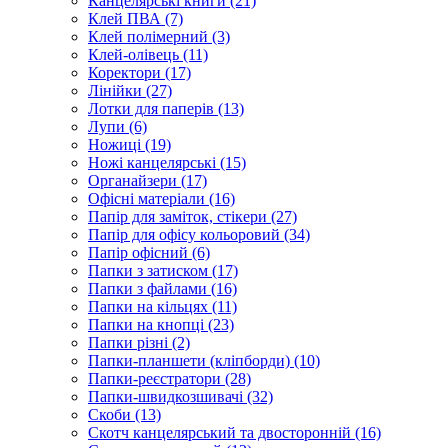
Канцелярські книги (21)
Клей ПВА (7)
Клей полімерний (3)
Клей-олівець (11)
Коректори (17)
Лінійки (27)
Лотки для паперів (13)
Лупи (6)
Ножиці (19)
Ножі канцелярські (15)
Органайзери (17)
Офісні матеріали (16)
Папір для заміток, стікери (27)
Папір для офісу кольоровий (34)
Папір офісний (6)
Папки з затиском (17)
Папки з файлами (16)
Папки на кільцях (11)
Папки на кнопці (23)
Папки різні (2)
Папки-планшети (кліпборди) (10)
Папки-реєстратори (28)
Папки-швидкозшивачі (32)
Скоби (13)
Скотч канцелярський та двосторонній (16)