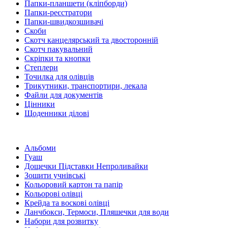
Папки-планшети (кліпборди)
Папки-реєстратори
Папки-швидкозшивачі
Скоби
Скотч канцелярський та двосторонній
Скотч пакувальний
Скріпки та кнопки
Степлери
Точилка для олівців
Трикутники, транспортири, лекала
Файли для документів
Цінники
Щоденники ділові
Альбоми
Гуаш
Дощечки Підставки Непроливайки
Зошити учнівські
Кольоровий картон та папір
Кольорові олівці
Крейда та воскові олівці
Ланчбокси, Термоси, Пляшечки для води
Набори для розвитку