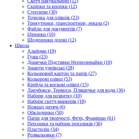
Скотч пакувальний (12)
Скріпки та кнопки (12)
Степлери (30)
Точилка для олівців (23)
Трикутники, транспортири, лекала (2)
Файли для документів (7)
Цінники (16)
Щоденники ділові (12)
Школа
Альбоми (19)
Гуаш (23)
Дощечки Підставки Непроливайки (10)
Зошити учнівські (28)
Кольоровий картон та папір (27)
Кольорові олівці (53)
Крейда та воскові олівці (15)
Ланчбокси, Термоси, Пляшечки для води (36)
Набори для розвитку (10)
Набори скетч-маркерів (18)
Ножиці дитячі (6)
Обкладинки (50)
Папір для творчості, Фетр, Фоаміран (61)
Пензлики та набори пензликів (36)
Пластилін (34)
Розмальовки (7)