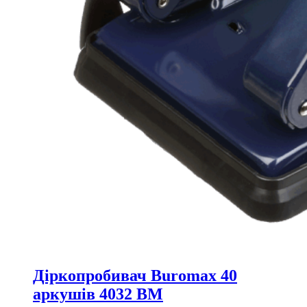
Діркопробивач Buromax 40
аркушів 4032 ВМ