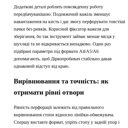
Додаткові деталі роблять повсякденну роботу
передбачуванішою. Подовжений важіль зменшує
навантаження на кисть і дає змогу перфорувати товстіші
пачки без ривків. Корисний фіксатор важеля для
зберігання, бо так інструмент займає менше місця у
шухляді та не відкривається випадково. Один раз
підібрані параметри під формати A4/A5/A6
допомагають, щоб Діркопробивач стабільно давав
однаковий відступ від краю.
Вирівнювання та точність: як
отримати рівні отвори
Рівність перфорації залежить від правильного
вирівнювання стопи відносно лінійки-обмежувача.
Спершу виставте формат, упріть стопу у задній упор і