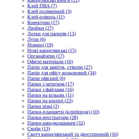
Канцелярські книги (21)
Клей ПВА (7)
Клей полімерний (3)
Клей-олівець (11)
Коректори (17)
Лінійки (27)
Лотки для паперів (13)
Лупи (6)
Ножиці (19)
Ножі канцелярські (15)
Органайзери (17)
Офісні матеріали (16)
Папір для заміток, стікери (27)
Папір для офісу кольоровий (34)
Папір офісний (6)
Папки з затиском (17)
Папки з файлами (16)
Папки на кільцях (11)
Папки на кнопці (23)
Папки різні (2)
Папки-планшети (кліпборди) (10)
Папки-реєстратори (28)
Папки-швидкозшивачі (32)
Скоби (13)
Скотч канцелярський та двосторонній (16)