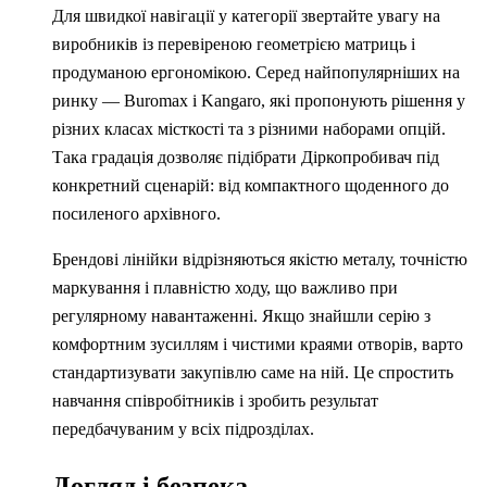
Для швидкої навігації у категорії звертайте увагу на
виробників із перевіреною геометрією матриць і
продуманою ергономікою. Серед найпопулярніших на
ринку — Buromax і Kangaro, які пропонують рішення у
різних класах місткості та з різними наборами опцій.
Така градація дозволяє підібрати Діркопробивач під
конкретний сценарій: від компактного щоденного до
посиленого архівного.
Брендові лінійки відрізняються якістю металу, точністю
маркування і плавністю ходу, що важливо при
регулярному навантаженні. Якщо знайшли серію з
комфортним зусиллям і чистими краями отворів, варто
стандартизувати закупівлю саме на ній. Це спростить
навчання співробітників і зробить результат
передбачуваним у всіх підрозділах.
Догляд і безпека