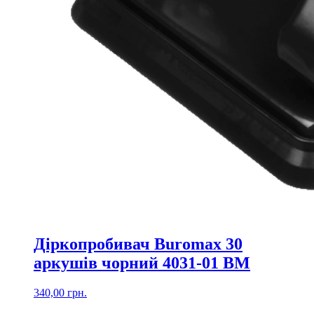
Діркопробивач Buromax 30
аркушів чорний 4031-01 ВМ
340,00
грн.