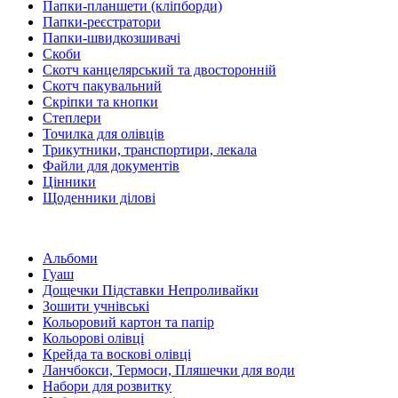
Папки-планшети (кліпборди)
Папки-реєстратори
Папки-швидкозшивачі
Скоби
Скотч канцелярський та двосторонній
Скотч пакувальний
Скріпки та кнопки
Степлери
Точилка для олівців
Трикутники, транспортири, лекала
Файли для документів
Цінники
Щоденники ділові
Альбоми
Гуаш
Дощечки Підставки Непроливайки
Зошити учнівські
Кольоровий картон та папір
Кольорові олівці
Крейда та воскові олівці
Ланчбокси, Термоси, Пляшечки для води
Набори для розвитку