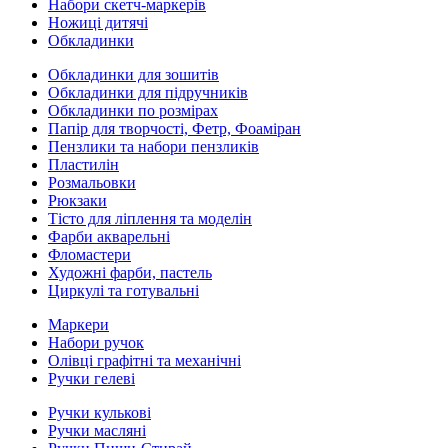
Набори скетч-маркерів
Ножиці дитячі
Обкладинки
Обкладинки для зошитів
Обкладинки для підручників
Обкладинки по розмірах
Папір для творчості, Фетр, Фоаміран
Пензлики та набори пензликів
Пластилін
Розмальовки
Рюкзаки
Тісто для ліплення та моделін
Фарби акварельні
Фломастери
Художні фарби, пастель
Циркулі та готувальні
Маркери
Набори ручок
Олівці графітні та механічні
Ручки гелеві
Ручки кулькові
Ручки масляні