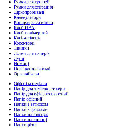
Гумки для грошей
Гумки для стирання
Діркопробивачі
Калькулятори
Канцелярські книги
Клей ПВА
Клей полімерний
Клей-олівець
Коректори
Лінійки
Лотки для паперів
Лупи
Ножиці
Ножі канцелярські
Органайзери
Офісні матеріали
Папір для заміток, стікери
Папір для офісу кольоровий
Папір офісний
Папки з затиском
Папки з файлами
Папки на кільцях
Папки на кнопці
Папки різні