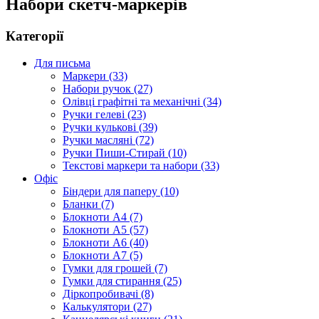
Набори скетч-маркерів
Категорії
Для письма
Маркери (33)
Набори ручок (27)
Олівці графітні та механічні (34)
Ручки гелеві (23)
Ручки кулькові (39)
Ручки масляні (72)
Ручки Пиши-Стирай (10)
Текстові маркери та набори (33)
Офіс
Біндери для паперу (10)
Бланки (7)
Блокноти А4 (7)
Блокноти А5 (57)
Блокноти А6 (40)
Блокноти А7 (5)
Гумки для грошей (7)
Гумки для стирання (25)
Діркопробивачі (8)
Калькулятори (27)