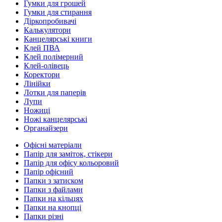
Гумки для грошей
Гумки для стирання
Діркопробивачі
Калькулятори
Канцелярські книги
Клей ПВА
Клей полімерний
Клей-олівець
Коректори
Лінійки
Лотки для паперів
Лупи
Ножиці
Ножі канцелярські
Органайзери
Офісні матеріали
Папір для заміток, стікери
Папір для офісу кольоровий
Папір офісний
Папки з затиском
Папки з файлами
Папки на кільцях
Папки на кнопці
Папки різні