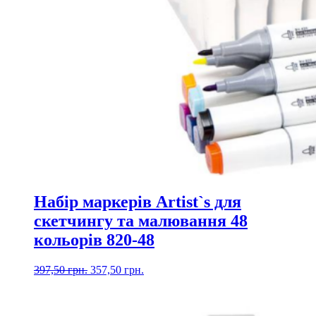
Набір маркерів Artist`s для
скетчингу та малювання 48
кольорів 820-48
Оригінальна
Поточна
397,50
грн.
357,50
грн.
ціна:
ціна:
397,50 грн..
357,50 грн..