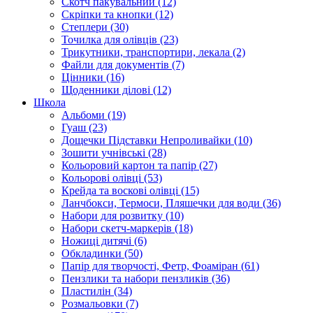
Скотч пакувальний (12)
Скріпки та кнопки (12)
Степлери (30)
Точилка для олівців (23)
Трикутники, транспортири, лекала (2)
Файли для документів (7)
Цінники (16)
Щоденники ділові (12)
Школа
Альбоми (19)
Гуаш (23)
Дощечки Підставки Непроливайки (10)
Зошити учнівські (28)
Кольоровий картон та папір (27)
Кольорові олівці (53)
Крейда та воскові олівці (15)
Ланчбокси, Термоси, Пляшечки для води (36)
Набори для розвитку (10)
Набори скетч-маркерів (18)
Ножиці дитячі (6)
Обкладинки (50)
Папір для творчості, Фетр, Фоаміран (61)
Пензлики та набори пензликів (36)
Пластилін (34)
Розмальовки (7)