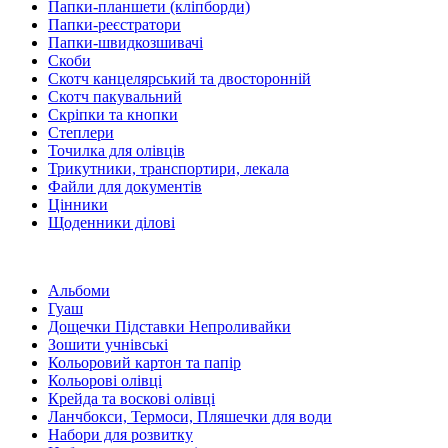
Папки-планшети (кліпборди)
Папки-реєстратори
Папки-швидкозшивачі
Скоби
Скотч канцелярський та двосторонній
Скотч пакувальний
Скріпки та кнопки
Степлери
Точилка для олівців
Трикутники, транспортири, лекала
Файли для документів
Цінники
Щоденники ділові
Альбоми
Гуаш
Дощечки Підставки Непроливайки
Зошити учнівські
Кольоровий картон та папір
Кольорові олівці
Крейда та воскові олівці
Ланчбокси, Термоси, Пляшечки для води
Набори для розвитку