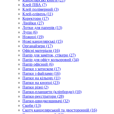
Канцелярські книги (21)
Клей ПВА (7)
Клей полімерний (3)
Клей-олівець (11)
Коректори (17)
Лінійки (27)
Лотки для паперів (13)
Лупи (6)
Ножиці (19)
Ножі канцелярські (15)
Органайзери (17)
Офісні матеріали (16)
Папір для заміток, стікери (27)
Папір для офісу кольоровий (34)
Папір офісний (6)
Папки з затиском (17)
Папки з файлами (16)
Папки на кільцях (11)
Папки на кнопці (23)
Папки різні (2)
Папки-планшети (кліпборди) (10)
Папки-реєстратори (28)
Папки-швидкозшивачі (32)
Скоби (13)
Скотч канцелярський та двосторонній (16)