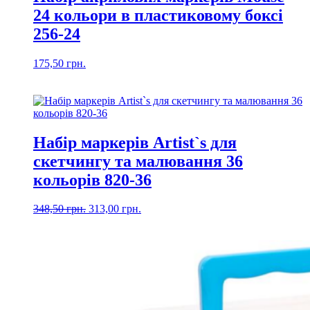
24 кольори в пластиковому боксі
256-24
175,50
грн.
Набір маркерів Artist`s для
скетчингу та малювання 36
кольорів 820-36
Оригінальна
Поточна
348,50
грн.
313,00
грн.
ціна:
ціна:
348,50 грн..
313,00 грн..