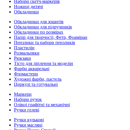
Набори скетч-маркерів
Ножиці дитячі
Обкладинки
Обкладинки для зошитів
Обкладинки для підручників
Обкладинки по розмірах
Папір для творчості, Фетр, Фоаміран
Пензлики та набори пензликів
Пластилін
Розмальовки
Рюкзаки
Тісто для ліплення та моделін
Фарби акварельні
Фломастери
Художні фарби, пастель
Циркулі та готувальні
Маркери
Набори ручок
Олівці графітні та механічні
Ручки гелеві
Ручки кулькові
Ручки масляні