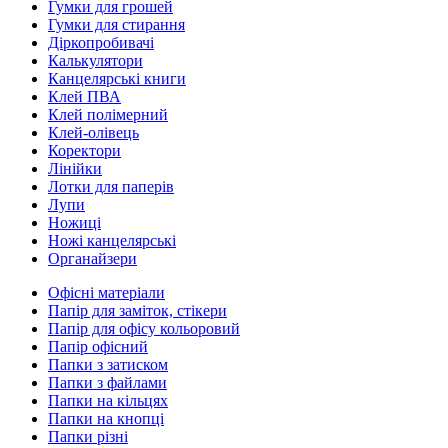
Гумки для грошей
Гумки для стирання
Діркопробивачі
Калькулятори
Канцелярські книги
Клей ПВА
Клей полімерний
Клей-олівець
Коректори
Лінійки
Лотки для паперів
Лупи
Ножиці
Ножі канцелярські
Органайзери
Офісні матеріали
Папір для заміток, стікери
Папір для офісу кольоровий
Папір офісний
Папки з затиском
Папки з файлами
Папки на кільцях
Папки на кнопці
Папки різні