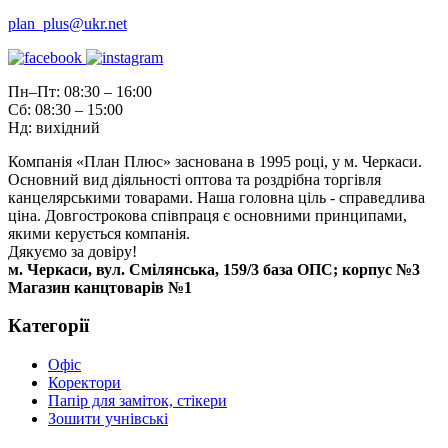
plan_plus@ukr.net
Пн–Пт: 08:30 – 16:00
Сб: 08:30 – 15:00
Нд: вихідний
Компанія «План Плюс» заснована в 1995 році, у м. Черкаси.
Основний вид діяльності оптова та роздрібна торгівля
канцелярськими товарами. Наша головна ціль - справедлива
ціна. Довгострокова співпраця є основними принципами,
якими керується компанія.
Дякуємо за довіру!
м. Черкаси, вул. Смілянська, 159/3 база ОПС; корпус №3
Магазин канцтоварів №1
Категорії
Офіс
Коректори
Папір для заміток, стікери
Зошити учнівські