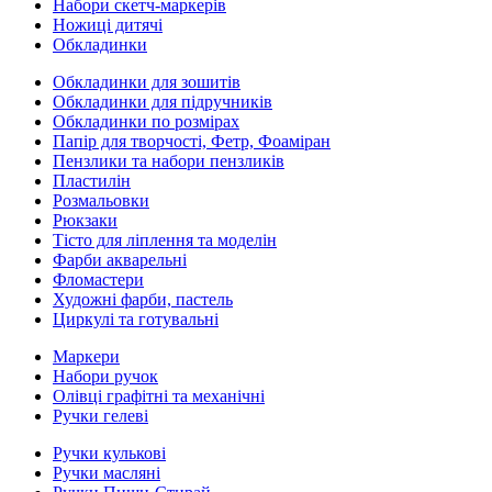
Набори скетч-маркерів
Ножиці дитячі
Обкладинки
Обкладинки для зошитів
Обкладинки для підручників
Обкладинки по розмірах
Папір для творчості, Фетр, Фоаміран
Пензлики та набори пензликів
Пластилін
Розмальовки
Рюкзаки
Тісто для ліплення та моделін
Фарби акварельні
Фломастери
Художні фарби, пастель
Циркулі та готувальні
Маркери
Набори ручок
Олівці графітні та механічні
Ручки гелеві
Ручки кулькові
Ручки масляні