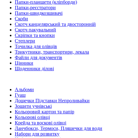
Папки-планшети (кліпборди)
Папки-реєстратори
Папки-швидкозшивачі
Скоби
Скотч канцелярський та двосторонній
Скотч пакувальний
Скріпки та кнопки
Степлери
Точилка для олівців
Трикутники, транспортири, лекала
Файли для документів
Цінники
Щоденники ділові
Альбоми
Гуаш
Дощечки Підставки Непроливайки
Зошити учнівські
Кольоровий картон та папір
Кольорові олівці
Крейда та воскові олівці
Ланчбокси, Термоси, Пляшечки для води
Набори для розвитку