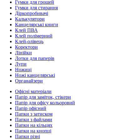
Гумки для грошей
Гумки для стирання
Діркопробивачі
Калькулятори
Канцелярські книги
Клей ПВА
Клей полімерний
Клей-олівець
Коректори
Лінійки
Лотки для паперів
Лупи
Ножиці
Ножі канцелярські
Органайзери
Офісні матеріали
Папір для заміток, стікери
Папір для офісу кольоровий
Папір офісний
Папки з затиском
Папки з файлами
Папки на кільцях
Папки на кнопці
Папки різні