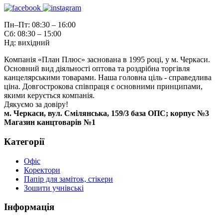
Пн–Пт: 08:30 – 16:00
Сб: 08:30 – 15:00
Нд: вихідний
Компанія «План Плюс» заснована в 1995 році, у м. Черкаси.
Основний вид діяльності оптова та роздрібна торгівля
канцелярськими товарами. Наша головна ціль - справедлива
ціна. Довгострокова співпраця є основними принципами,
якими керується компанія.
Дякуємо за довіру!
м. Черкаси, вул. Смілянська, 159/3 база ОПС; корпус №3
Магазин канцтоварів №1
Категорії
Офіс
Коректори
Папір для заміток, стікери
Зошити учнівські
Інформація