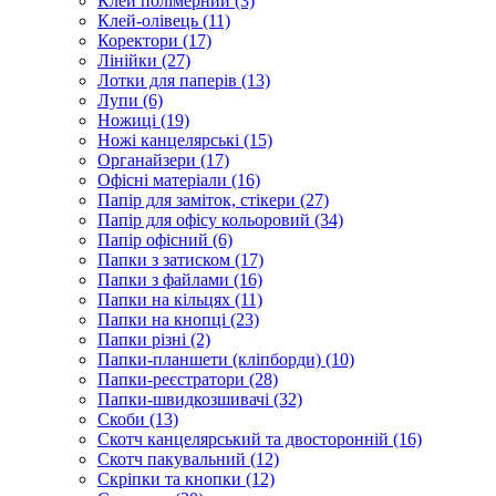
Клей полімерний (3)
Клей-олівець (11)
Коректори (17)
Лінійки (27)
Лотки для паперів (13)
Лупи (6)
Ножиці (19)
Ножі канцелярські (15)
Органайзери (17)
Офісні матеріали (16)
Папір для заміток, стікери (27)
Папір для офісу кольоровий (34)
Папір офісний (6)
Папки з затиском (17)
Папки з файлами (16)
Папки на кільцях (11)
Папки на кнопці (23)
Папки різні (2)
Папки-планшети (кліпборди) (10)
Папки-реєстратори (28)
Папки-швидкозшивачі (32)
Скоби (13)
Скотч канцелярський та двосторонній (16)
Скотч пакувальний (12)
Скріпки та кнопки (12)