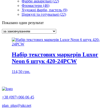
Фарби акварельні (22)
Фломастери (46)
Художні фарби, пастель (9)
Циркулі та готувальні (22)
Показано один результат
Набір текстових маркерів Luxor
Neon 6 штук 420-24PCW
114,50
грн.
+38 (097) 066 06 45
plan_plus@ukr.net