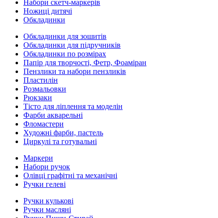
Набори скетч-маркерів
Ножиці дитячі
Обкладинки
Обкладинки для зошитів
Обкладинки для підручників
Обкладинки по розмірах
Папір для творчості, Фетр, Фоаміран
Пензлики та набори пензликів
Пластилін
Розмальовки
Рюкзаки
Тісто для ліплення та моделін
Фарби акварельні
Фломастери
Художні фарби, пастель
Циркулі та готувальні
Маркери
Набори ручок
Олівці графітні та механічні
Ручки гелеві
Ручки кулькові
Ручки масляні