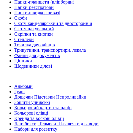
Папки-планшети (кліпборди)
Папки-реєстратори
Папки-швидкозшивачі
Скоби
Скотч канцелярський та двосторонній
Скотч пакувальний
Скріпки та кнопки
Степлери
Точилка для олівців
Трикутники, транспортири, лекала
Файли для документів
Цінники
Щоденники ділові
Альбоми
Гуаш
Дощечки Підставки Непроливайки
Зошити учнівські
Кольоровий картон та папір
Кольорові олівці
Крейда та воскові олівці
Ланчбокси, Термоси, Пляшечки для води
Набори для розвитку