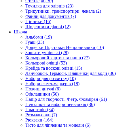
Степлери (30)
Точилка для олівців (23)
Трикутники, транспортири, лекала (2)
Файли для документів (7)
Цінники (16)
Щоденники ділові (12)
Школа
Альбоми (19)
Гуаш (23)
Дощечки Підставки Непроливайки (10)
Зошити учнівські (28)
Кольоровий картон та папір (27)
Кольорові олівці (53)
Крейда та воскові олівці (15)
Ланчбокси, Термоси, Пляшечки для води (36)
Набори для розвитку (10)
Набори скетч-маркерів (18)
Ножиці дитячі (6)
Обкладинки (50)
Папір для творчості, Фетр, Фоаміран (61)
Пензлики та набори пензликів (36)
Пластилін (34)
Розмальовки (7)
Рюкзаки (164)
Тісто для ліплення та моделін (6)