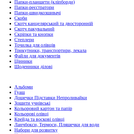
Папки-планшети (кліпборди)
Папки-реєстратори
Папки-швидкозшивачі
Скоби
Скотч канцелярський та двосторонній
Скотч пакувальний
Скріпки та кнопки
Степлери
Точилка для олівців
Трикутники, транспортири, лекала
Файли для документів
Цінники
Щоденники ділові
Альбоми
Гуаш
Дощечки Підставки Непроливайки
Зошити учнівські
Кольоровий картон та папір
Кольорові олівці
Крейда та воскові олівці
Ланчбокси, Термоси, Пляшечки для води
Набори для розвитку