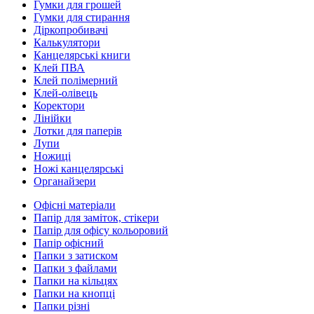
Гумки для грошей
Гумки для стирання
Діркопробивачі
Калькулятори
Канцелярські книги
Клей ПВА
Клей полімерний
Клей-олівець
Коректори
Лінійки
Лотки для паперів
Лупи
Ножиці
Ножі канцелярські
Органайзери
Офісні матеріали
Папір для заміток, стікери
Папір для офісу кольоровий
Папір офісний
Папки з затиском
Папки з файлами
Папки на кільцях
Папки на кнопці
Папки різні