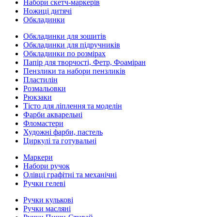
Набори скетч-маркерів
Ножиці дитячі
Обкладинки
Обкладинки для зошитів
Обкладинки для підручників
Обкладинки по розмірах
Папір для творчості, Фетр, Фоаміран
Пензлики та набори пензликів
Пластилін
Розмальовки
Рюкзаки
Тісто для ліплення та моделін
Фарби акварельні
Фломастери
Художні фарби, пастель
Циркулі та готувальні
Маркери
Набори ручок
Олівці графітні та механічні
Ручки гелеві
Ручки кулькові
Ручки масляні