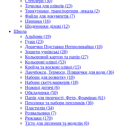
Степлери (30)
Точилка для олівців (23)
Трикутники, транспортири, лекала (2)
Файли для документів (7)
Цінники (16)
Щоденники ділові (12)
Школа
Альбоми (19)
Гуаш (23)
Дощечки Підставки Непроливайки (10)
Зошити учнівські (28)
Кольоровий картон та папір (27)
Кольорові олівці (53)
Крейда та воскові олівці (15)
Ланчбокси, Термоси, Пляшечки для води (36)
Набори для розвитку (10)
Набори скетч-маркерів (18)
Ножиці дитячі (6)
Обкладинки (50)
Папір для творчості, Фетр, Фоаміран (61)
Пензлики та набори пензликів (36)
Пластилін (34)
Розмальовки (7)
Рюкзаки (170)
Тісто для ліплення та моделін (6)