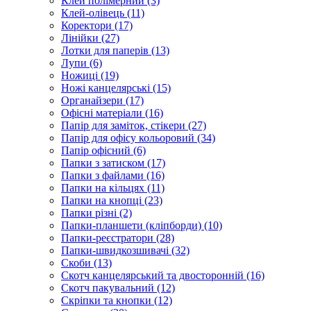
Клей полімерний (3)
Клей-олівець (11)
Коректори (17)
Лінійки (27)
Лотки для паперів (13)
Лупи (6)
Ножиці (19)
Ножі канцелярські (15)
Органайзери (17)
Офісні матеріали (16)
Папір для заміток, стікери (27)
Папір для офісу кольоровий (34)
Папір офісний (6)
Папки з затиском (17)
Папки з файлами (16)
Папки на кільцях (11)
Папки на кнопці (23)
Папки різні (2)
Папки-планшети (кліпборди) (10)
Папки-реєстратори (28)
Папки-швидкозшивачі (32)
Скоби (13)
Скотч канцелярський та двосторонній (16)
Скотч пакувальний (12)
Скріпки та кнопки (12)