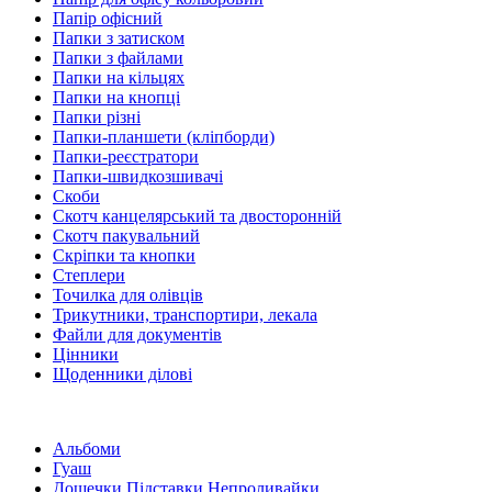
Папір офісний
Папки з затиском
Папки з файлами
Папки на кільцях
Папки на кнопці
Папки різні
Папки-планшети (кліпборди)
Папки-реєстратори
Папки-швидкозшивачі
Скоби
Скотч канцелярський та двосторонній
Скотч пакувальний
Скріпки та кнопки
Степлери
Точилка для олівців
Трикутники, транспортири, лекала
Файли для документів
Цінники
Щоденники ділові
Альбоми
Гуаш
Дощечки Підставки Непроливайки