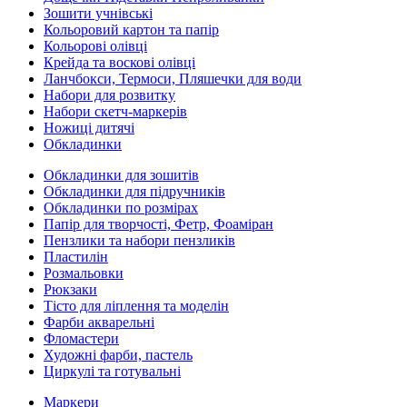
Зошити учнівські
Кольоровий картон та папір
Кольорові олівці
Крейда та воскові олівці
Ланчбокси, Термоси, Пляшечки для води
Набори для розвитку
Набори скетч-маркерів
Ножиці дитячі
Обкладинки
Обкладинки для зошитів
Обкладинки для підручників
Обкладинки по розмірах
Папір для творчості, Фетр, Фоаміран
Пензлики та набори пензликів
Пластилін
Розмальовки
Рюкзаки
Тісто для ліплення та моделін
Фарби акварельні
Фломастери
Художні фарби, пастель
Циркулі та готувальні
Маркери