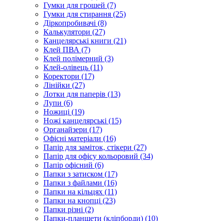
Гумки для грошей (7)
Гумки для стирання (25)
Діркопробивачі (8)
Калькулятори (27)
Канцелярські книги (21)
Клей ПВА (7)
Клей полімерний (3)
Клей-олівець (11)
Коректори (17)
Лінійки (27)
Лотки для паперів (13)
Лупи (6)
Ножиці (19)
Ножі канцелярські (15)
Органайзери (17)
Офісні матеріали (16)
Папір для заміток, стікери (27)
Папір для офісу кольоровий (34)
Папір офісний (6)
Папки з затиском (17)
Папки з файлами (16)
Папки на кільцях (11)
Папки на кнопці (23)
Папки різні (2)
Папки-планшети (кліпборди) (10)