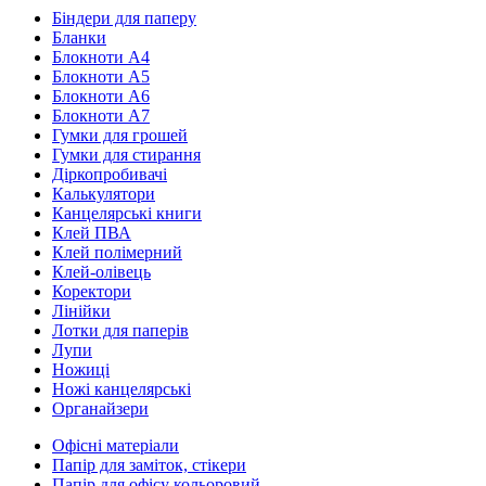
Біндери для паперу
Бланки
Блокноти А4
Блокноти А5
Блокноти А6
Блокноти А7
Гумки для грошей
Гумки для стирання
Діркопробивачі
Калькулятори
Канцелярські книги
Клей ПВА
Клей полімерний
Клей-олівець
Коректори
Лінійки
Лотки для паперів
Лупи
Ножиці
Ножі канцелярські
Органайзери
Офісні матеріали
Папір для заміток, стікери
Папір для офісу кольоровий