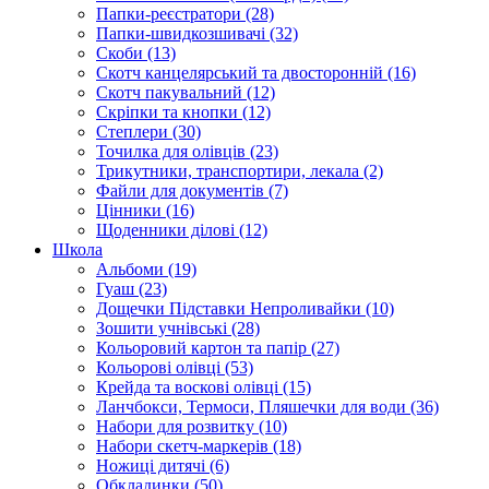
Папки-реєстратори (28)
Папки-швидкозшивачі (32)
Скоби (13)
Скотч канцелярський та двосторонній (16)
Скотч пакувальний (12)
Скріпки та кнопки (12)
Степлери (30)
Точилка для олівців (23)
Трикутники, транспортири, лекала (2)
Файли для документів (7)
Цінники (16)
Щоденники ділові (12)
Школа
Альбоми (19)
Гуаш (23)
Дощечки Підставки Непроливайки (10)
Зошити учнівські (28)
Кольоровий картон та папір (27)
Кольорові олівці (53)
Крейда та воскові олівці (15)
Ланчбокси, Термоси, Пляшечки для води (36)
Набори для розвитку (10)
Набори скетч-маркерів (18)
Ножиці дитячі (6)
Обкладинки (50)