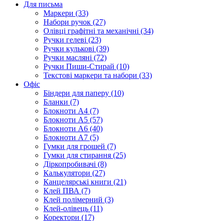
Для письма
Маркери (33)
Набори ручок (27)
Олівці графітні та механічні (34)
Ручки гелеві (23)
Ручки кулькові (39)
Ручки масляні (72)
Ручки Пиши-Стирай (10)
Текстові маркери та набори (33)
Офіс
Біндери для паперу (10)
Бланки (7)
Блокноти А4 (7)
Блокноти А5 (57)
Блокноти А6 (40)
Блокноти А7 (5)
Гумки для грошей (7)
Гумки для стирання (25)
Діркопробивачі (8)
Калькулятори (27)
Канцелярські книги (21)
Клей ПВА (7)
Клей полімерний (3)
Клей-олівець (11)
Коректори (17)