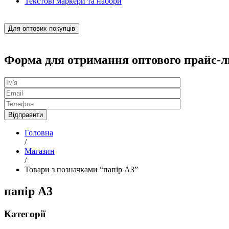
Текстові маркери та набори
Для оптових покупців
Форма для отримання оптового прайс-л
Головна
/
Магазин
/
Товари з позначками “папір А3”
папір А3
Категорії