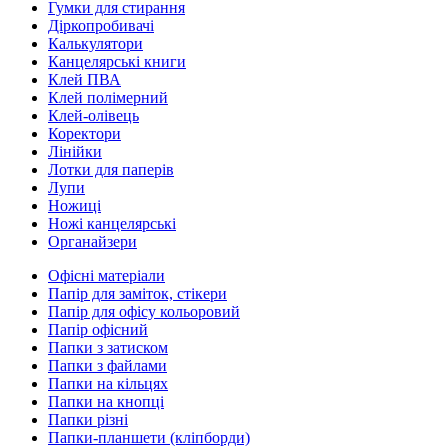
Гумки для стирання
Діркопробивачі
Калькулятори
Канцелярські книги
Клей ПВА
Клей полімерний
Клей-олівець
Коректори
Лінійки
Лотки для паперів
Лупи
Ножиці
Ножі канцелярські
Органайзери
Офісні матеріали
Папір для заміток, стікери
Папір для офісу кольоровий
Папір офісний
Папки з затиском
Папки з файлами
Папки на кільцях
Папки на кнопці
Папки різні
Папки-планшети (кліпборди)