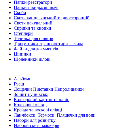
Папки-реєстратори
Папки-швидкозшивачі
Скоби
Скотч канцелярський та двосторонній
Скотч пакувальний
Скріпки та кнопки
Степлери
Точилка для олівців
Трикутники, транспортири, лекала
Файли для документів
Цінники
Щоденники ділові
Альбоми
Гуаш
Дощечки Підставки Непроливайки
Зошити учнівські
Кольоровий картон та папір
Кольорові олівці
Крейда та воскові олівці
Ланчбокси, Термоси, Пляшечки для води
Набори для розвитку
Набори скетч-маркерів