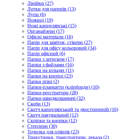
Лінійки (27)
Лотки для паперів (13)
Лупи (6)
Ножиці (19)
Ножі канцелярські (15)
Органайзери (17)
Офісні матеріали (16)
Папір для заміток, стікери (27)
Папір для офісу кольоровий (34)
Папір офісний (6)
Папки з затиском (17)
Папки з файлами (16)
Папки на кільцях (11)
Папки на кнопці (23)
Папки різні (2)
Папки-планшети (кліпборди) (10)
Папки-реєстратори (28)
Папки-швидкозшивачі (32)
Скоби (13)
Скотч канцелярський та двосторонній (16)
Скотч пакувальний (12)
Скріпки та кнопки (12)
Степлери (30)
Точилка для олівців (23)
Трикутники, транспортири, лекала (2)