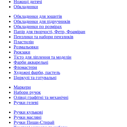
Ножиці дитячі
Обкладинки
Обкладинки для зошитів
Обкладинки для підручників
Обкладинки по розмірах
Папір для творчості, Фетр, Фоаміран
Пензлики та набори пензликів
Пластилін
Розмальовки
Рюкзаки
Тісто для ліплення та моделін
Фарби акварельні
Фломастери
Художні фарби, пастель
Циркулі та готувальні
Маркери
Набори ручок
Олівці графітні та механічні
Ручки гелеві
Ручки кулькові
Ручки масляні
Ручки Пиши-Стирай