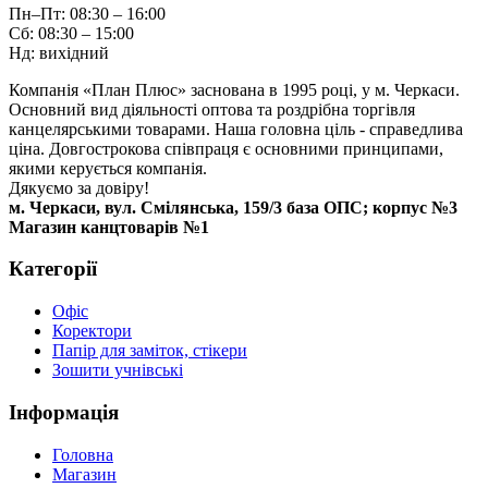
Пн–Пт: 08:30 – 16:00
Сб: 08:30 – 15:00
Нд: вихідний
Компанія «План Плюс» заснована в 1995 році, у м. Черкаси.
Основний вид діяльності оптова та роздрібна торгівля
канцелярськими товарами. Наша головна ціль - справедлива
ціна. Довгострокова співпраця є основними принципами,
якими керується компанія.
Дякуємо за довіру!
м. Черкаси, вул. Смілянська, 159/3 база ОПС; корпус №3
Магазин канцтоварів №1
Категорії
Офіс
Коректори
Папір для заміток, стікери
Зошити учнівські
Інформація
Головна
Магазин