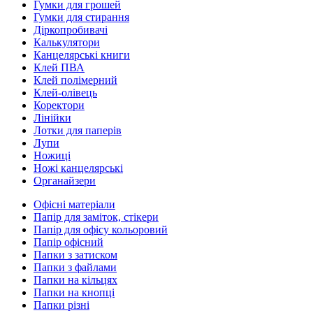
Гумки для грошей
Гумки для стирання
Діркопробивачі
Калькулятори
Канцелярські книги
Клей ПВА
Клей полімерний
Клей-олівець
Коректори
Лінійки
Лотки для паперів
Лупи
Ножиці
Ножі канцелярські
Органайзери
Офісні матеріали
Папір для заміток, стікери
Папір для офісу кольоровий
Папір офісний
Папки з затиском
Папки з файлами
Папки на кільцях
Папки на кнопці
Папки різні