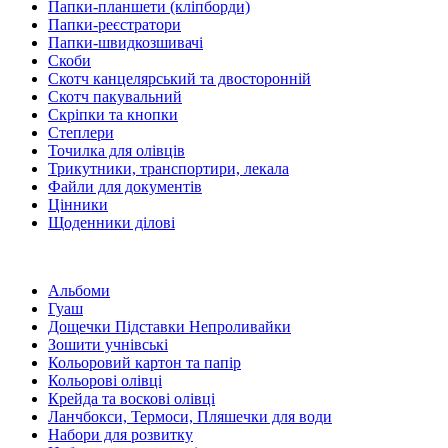
Папки-планшети (кліпборди)
Папки-реєстратори
Папки-швидкозшивачі
Скоби
Скотч канцелярський та двосторонній
Скотч пакувальний
Скріпки та кнопки
Степлери
Точилка для олівців
Трикутники, транспортири, лекала
Файли для документів
Цінники
Щоденники ділові
Альбоми
Гуаш
Дощечки Підставки Непроливайки
Зошити учнівські
Кольоровий картон та папір
Кольорові олівці
Крейда та воскові олівці
Ланчбокси, Термоси, Пляшечки для води
Набори для розвитку