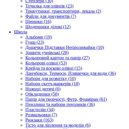
Степлери (30)
Точилка для олівців (23)
Трикутники, транспортири, лекала (2)
Файли для документів (7)
Цінники (16)
Щоденники ділові (12)
Школа
Альбоми (19)
Гуаш (23)
Дощечки Підставки Непроливайки (10)
Зошити учнівські (28)
Кольоровий картон та папір (27)
Кольорові олівці (53)
Крейда та воскові олівці (15)
Ланчбокси, Термоси, Пляшечки для води (36)
Набори для розвитку (10)
Набори скетч-маркерів (18)
Ножиці дитячі (6)
Обкладинки (50)
Папір для творчості, Фетр, Фоаміран (61)
Пензлики та набори пензликів (36)
Пластилін (34)
Розмальовки (7)
Рюкзаки (163)
Тісто для ліплення та моделін (6)