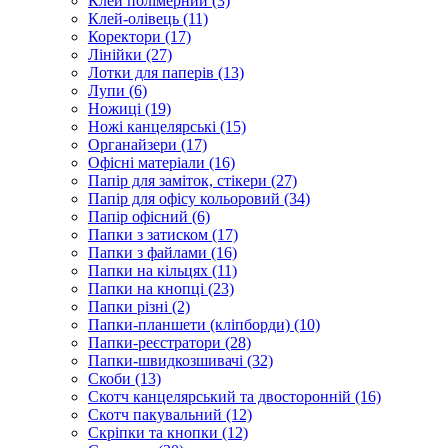
Клей полімерний (3)
Клей-олівець (11)
Коректори (17)
Лінійки (27)
Лотки для паперів (13)
Лупи (6)
Ножиці (19)
Ножі канцелярські (15)
Органайзери (17)
Офісні матеріали (16)
Папір для заміток, стікери (27)
Папір для офісу кольоровий (34)
Папір офісний (6)
Папки з затиском (17)
Папки з файлами (16)
Папки на кільцях (11)
Папки на кнопці (23)
Папки різні (2)
Папки-планшети (кліпборди) (10)
Папки-реєстратори (28)
Папки-швидкозшивачі (32)
Скоби (13)
Скотч канцелярський та двосторонній (16)
Скотч пакувальний (12)
Скріпки та кнопки (12)