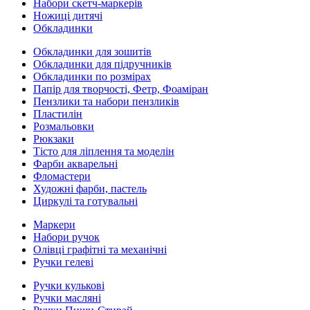
Набори скетч-маркерів
Ножиці дитячі
Обкладинки
Обкладинки для зошитів
Обкладинки для підручників
Обкладинки по розмірах
Папір для творчості, Фетр, Фоаміран
Пензлики та набори пензликів
Пластилін
Розмальовки
Рюкзаки
Тісто для ліплення та моделін
Фарби акварельні
Фломастери
Художні фарби, пастель
Циркулі та готувальні
Маркери
Набори ручок
Олівці графітні та механічні
Ручки гелеві
Ручки кулькові
Ручки масляні