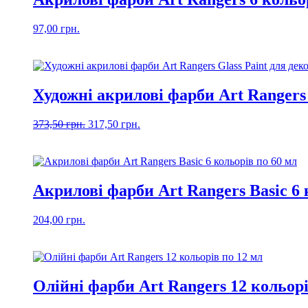
97,00
грн.
Художні акрилові фарби Art Rangers 
Оригінальна
Поточна
373,50
грн.
317,50
грн.
ціна:
ціна:
373,50 грн..
317,50 грн..
Акрилові фарби Art Rangers Basic 6 
204,00
грн.
Олійні фарби Art Rangers 12 кольорі