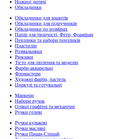
Ножиці дитячі
Обкладинки
Обкладинки для зошитів
Обкладинки для підручників
Обкладинки по розмірах
Папір для творчості, Фетр, Фоаміран
Пензлики та набори пензликів
Пластилін
Розмальовки
Рюкзаки
Тісто для ліплення та моделін
Фарби акварельні
Фломастери
Художні фарби, пастель
Циркулі та готувальні
Маркери
Набори ручок
Олівці графітні та механічні
Ручки гелеві
Ручки кулькові
Ручки масляні
Ручки Пиши-Стирай