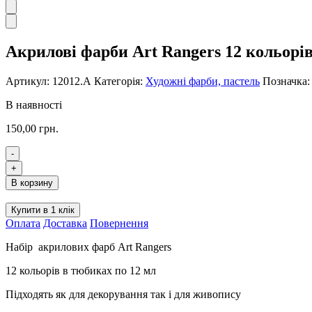
Акрилові фарби Art Rangers 12 кольорів
Артикул:
12012.А
Категорія:
Художні фарби, пастель
Позначка
В наявності
150,00
грн.
-
Акрилові
+
фарби
В корзину
Art
Rangers
Купити в 1 клік
12
Оплата
Доставка
Повернення
кольорів
по
Набір акрилових фарб Art Rangers
12
мл
12 кольорів в тюбиках по 12 мл
кількість
Підходять як для декорування так і для живопису