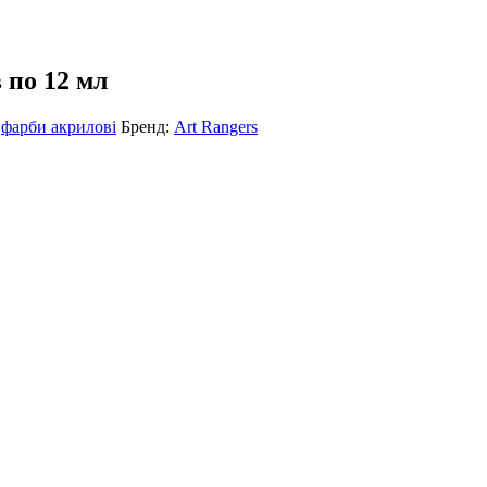
 по 12 мл
:
фарби акрилові
Бренд:
Art Rangers