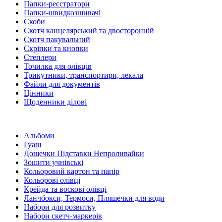
Папки-реєстратори
Папки-швидкозшивачі
Скоби
Скотч канцелярський та двосторонній
Скотч пакувальний
Скріпки та кнопки
Степлери
Точилка для олівців
Трикутники, транспортири, лекала
Файли для документів
Цінники
Щоденники ділові
Альбоми
Гуаш
Дощечки Підставки Непроливайки
Зошити учнівські
Кольоровий картон та папір
Кольорові олівці
Крейда та воскові олівці
Ланчбокси, Термоси, Пляшечки для води
Набори для розвитку
Набори скетч-маркерів