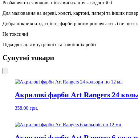
Розбавляються водою, після висихання – водостійкі
Для малювання на дереві, холсті, картоні, папері та інших пове
Добра покривна здатність, фарби рівномірно лягають і не розті
Не токсичні
Підходять для внутрішніх та зовнішніх робіт
Супутні товари
Акрилові фарби Art Rangers 24 коль
358,00
грн.
Акрилові фарби Art Rangers 6 кольо