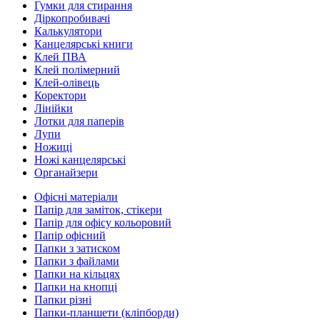
Гумки для стирання
Діркопробивачі
Калькулятори
Канцелярські книги
Клей ПВА
Клей полімерний
Клей-олівець
Коректори
Лінійки
Лотки для паперів
Лупи
Ножиці
Ножі канцелярські
Органайзери
Офісні матеріали
Папір для заміток, стікери
Папір для офісу кольоровий
Папір офісний
Папки з затиском
Папки з файлами
Папки на кільцях
Папки на кнопці
Папки різні
Папки-планшети (кліпборди)