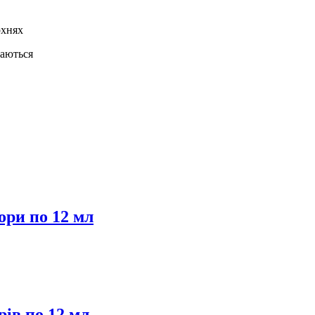
рхнях
каються
ори по 12 мл
рів по 12 мл