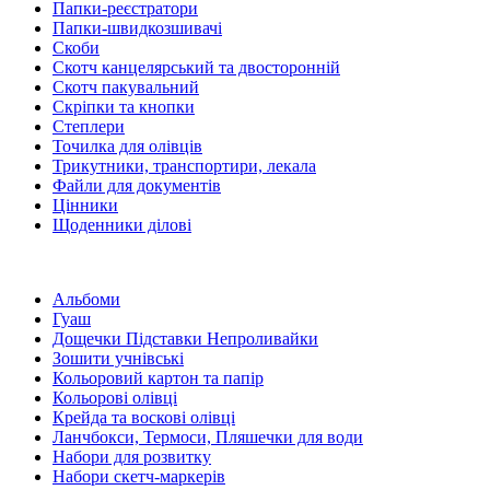
Папки-реєстратори
Папки-швидкозшивачі
Скоби
Скотч канцелярський та двосторонній
Скотч пакувальний
Скріпки та кнопки
Степлери
Точилка для олівців
Трикутники, транспортири, лекала
Файли для документів
Цінники
Щоденники ділові
Альбоми
Гуаш
Дощечки Підставки Непроливайки
Зошити учнівські
Кольоровий картон та папір
Кольорові олівці
Крейда та воскові олівці
Ланчбокси, Термоси, Пляшечки для води
Набори для розвитку
Набори скетч-маркерів