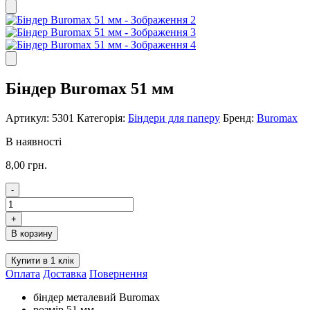
Біндер Buromax 51 мм
Артикул:
5301
Категорія:
Біндери для паперу
Бренд:
Buromax
В наявності
8,00
грн.
-
Біндер
Buromax
+
51
В корзину
мм
кількість
Купити в 1 клік
Оплата
Доставка
Повернення
біндер металевий Buromax
розмір 51 мм