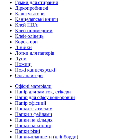
Гумки для стирання
Діркопробивачі
Калькулятори
Канцелярські книги
Клей ПВА
Клей полімерний
Клей-олівець
Коректори
Лінійки
Лотки для паперів
Лупи
Ножиці
Ножі канцелярські
Органайзери
Офісні матеріали
Папір для заміток, стікери
Папір для офісу кольоровий
Папір офісний
Папки з затиском
Папки з файлами
Папки на кільцях
Папки на кнопці
Папки різні
Папки-планшети (кліпборди)