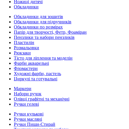
Ножиці дитячі
Обкладинки
Обкладинки для зошитів
Обкладинки для підручників
Обкладинки по розмірах
Папір для творчості, Фетр, Фоаміран
Пензлики та набори пензликів
Пластилін
Розмальовки
Рюкзаки
Тісто для ліплення та моделін
Фарби акварельні
Фломастери
Художні фарби, пастель
Циркулі та готувальні
Маркери
Набори ручок
Олівці графітні та механічні
Ручки гелеві
Ручки кулькові
Ручки масляні
Ручки Пиши-Стирай