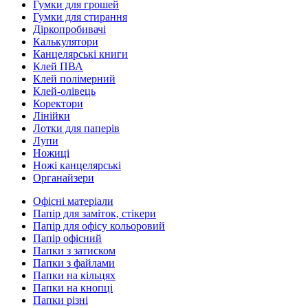
Гумки для грошей
Гумки для стирання
Діркопробивачі
Калькулятори
Канцелярські книги
Клей ПВА
Клей полімерний
Клей-олівець
Коректори
Лінійки
Лотки для паперів
Лупи
Ножиці
Ножі канцелярські
Органайзери
Офісні матеріали
Папір для заміток, стікери
Папір для офісу кольоровий
Папір офісний
Папки з затиском
Папки з файлами
Папки на кільцях
Папки на кнопці
Папки різні