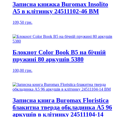
Записна книжка Buromax Insolito
A5 в клітинку 24511102-46 BM
109,50
грн.
Блокнот Color Book В5 на бічній
пружині 80 аркушів 5380
100,00
грн.
Записна книга Buromax Floristica
блакитна тверда обкладинка А5 96
аркушів в клітинку 24511104-14