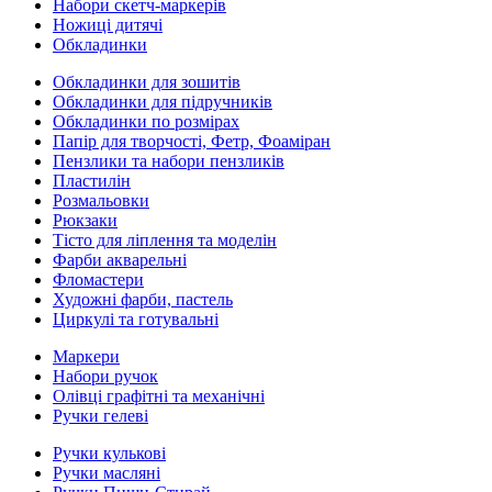
Набори скетч-маркерів
Ножиці дитячі
Обкладинки
Обкладинки для зошитів
Обкладинки для підручників
Обкладинки по розмірах
Папір для творчості, Фетр, Фоаміран
Пензлики та набори пензликів
Пластилін
Розмальовки
Рюкзаки
Тісто для ліплення та моделін
Фарби акварельні
Фломастери
Художні фарби, пастель
Циркулі та готувальні
Маркери
Набори ручок
Олівці графітні та механічні
Ручки гелеві
Ручки кулькові
Ручки масляні