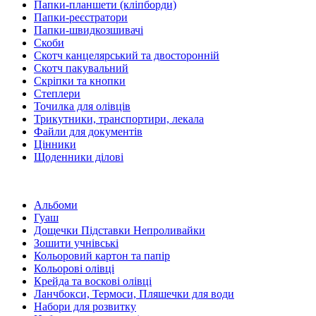
Папки-планшети (кліпборди)
Папки-реєстратори
Папки-швидкозшивачі
Скоби
Скотч канцелярський та двосторонній
Скотч пакувальний
Скріпки та кнопки
Степлери
Точилка для олівців
Трикутники, транспортири, лекала
Файли для документів
Цінники
Щоденники ділові
Альбоми
Гуаш
Дощечки Підставки Непроливайки
Зошити учнівські
Кольоровий картон та папір
Кольорові олівці
Крейда та воскові олівці
Ланчбокси, Термоси, Пляшечки для води
Набори для розвитку