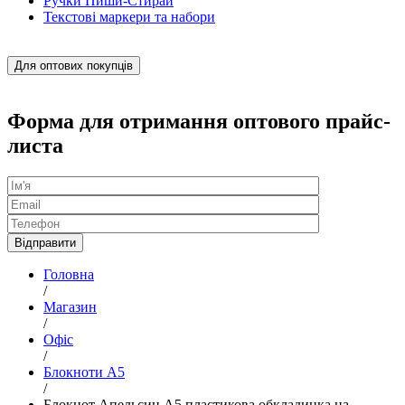
Ручки Пиши-Стирай
Текстові маркери та набори
Для оптових покупців
Форма для отримання оптового прайс-
листа
Головна
/
Магазин
/
Офіс
/
Блокноти А5
/
Блокнот Апельсин А5 пластикова обкладинка на