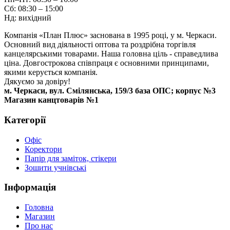
Сб: 08:30 – 15:00
Нд: вихідний
Компанія «План Плюс» заснована в 1995 році, у м. Черкаси.
Основний вид діяльності оптова та роздрібна торгівля
канцелярськими товарами. Наша головна ціль - справедлива
ціна. Довгострокова співпраця є основними принципами,
якими керується компанія.
Дякуємо за довіру!
м. Черкаси, вул. Смілянська, 159/3 база ОПС; корпус №3
Магазин канцтоварів №1
Категорії
Офіс
Коректори
Папір для заміток, стікери
Зошити учнівські
Інформація
Головна
Магазин
Про нас