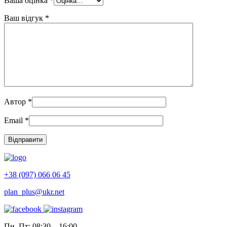
Ваша оцінка
*
Ваш відгук
*
Автор
*
Email
*
+38 (097) 066 06 45
plan_plus@ukr.net
Пн–Пт: 08:30 – 16:00