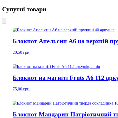
Супутні товари
Блокнот Апельсин А6 на верхній пр
20,50
грн.
Блокнот на магніті Fruts А6 112 арку
75,00
грн.
Блокнот Мандарин Патріотичний тв