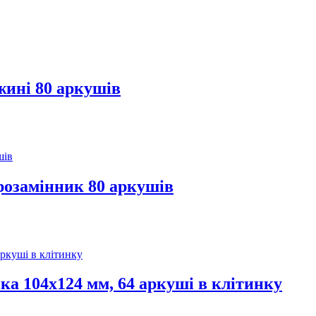
жині 80 аркушів
розамінник 80 аркушів
а 104х124 мм, 64 аркуші в клітинку