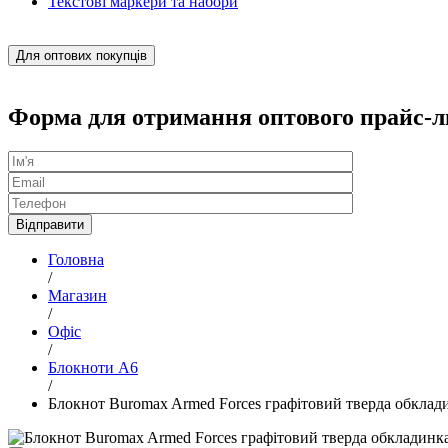
Текстові маркери та набори
Для оптових покупців
Форма для отримання оптового прайс-л
Головна
/
Магазин
/
Офіс
/
Блокноти А6
/
Блокнот Buromax Armed Forces графітовий тверда обклад