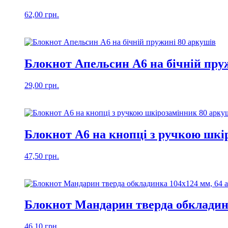
62,00
грн.
Блокнот Апельсин А6 на бічній пру
29,00
грн.
Блокнот А6 на кнопці з ручкою шкі
47,50
грн.
Блокнот Мандарин тверда обкладинк
46,10
грн.