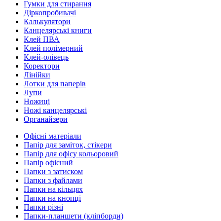
Гумки для стирання
Діркопробивачі
Калькулятори
Канцелярські книги
Клей ПВА
Клей полімерний
Клей-олівець
Коректори
Лінійки
Лотки для паперів
Лупи
Ножиці
Ножі канцелярські
Органайзери
Офісні матеріали
Папір для заміток, стікери
Папір для офісу кольоровий
Папір офісний
Папки з затиском
Папки з файлами
Папки на кільцях
Папки на кнопці
Папки різні
Папки-планшети (кліпборди)