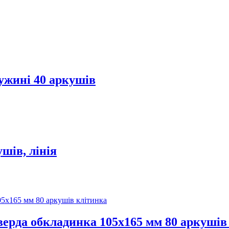
ужині 40 аркушів
шів, лінія
ерда обкладинка 105х165 мм 80 аркушів