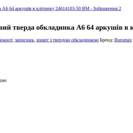
вий тверда обкладинка А6 64 аркушів в 
локнот
,
записник
,
зошит з твердою обкладинкою
Бренд:
Buromax
кою