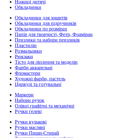
Ножиці дитячі
Обкладинки
Обкладинки для зошитів
Обкладинки для підручників
Обкладинки по розмірах
Папір для творчості, Фетр, Фоаміран
Пензлики та набори пензликів
Пластилін
Розмальовки
Рюкзаки
Тісто для ліплення та моделін
Фарби акварельні
Фломастери
Художні фарби, пастель
Циркулі та готувальні
Маркери
Набори ручок
Олівці графітні та механічні
Ручки гелеві
Ручки кулькові
Ручки масляні
Ручки Пиши-Стирай