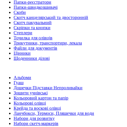
Папки-реєстратори
Папки-швидкозшивачі
Скоби
Скотч канцелярський та двосторонній
Скотч пакувальний
Скріпки та кнопки
Степлери
Точилка для олівців
Трикутники, транспортири, лекала
Файли для документів
Цінники
Щоденники ділові
Альбоми
Гуаш
Дощечки Підставки Непроливайки
Зошити учнівські
Кольоровий картон та папір
Кольорові олівці
Крейда та воскові олівці
Ланчбокси, Термоси, Пляшечки для води
Набори для розвитку
Набори скетч-маркерів