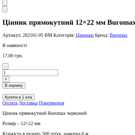
Цінник прямокутний 12×22 мм Buromax
Артикул:
282101-05 BM
Категорія:
Цінники
Бренд:
Buromax
В наявності
17,00
грн.
-
Цінник
прямокутний
+
12×22
В корзину
мм
Buromax
Купити в 1 клік
червоний
Оплата
Доставка
Повернення
282101-
05
Цінник прямокутний Buromax червоний
BM
кількість
Розмір – 12×22 мм
Кількість в рулоні- 500 штук, намотка 6 м