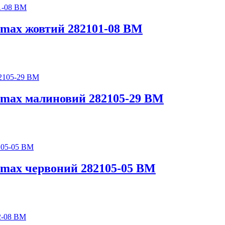
max жовтий 282101-08 BM
omax малиновий 282105-29 BM
max червоний 282105-05 BM