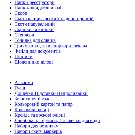
Папки-реєстратори
Папки-швидкозшивачі
Скоби
Скотч канцелярський та двосторонній
Скотч пакувальний
Скріпки та кнопки
Степлери
Точилка для олівців
Трикутники, транспортири, лекала
Файли для документів
Цінники
Щоденники ділові
Альбоми
Гуаш
Дощечки Підставки Непроливайки
Зошити учнівські
Кольоровий картон та папір
Кольорові олівці
Крейда та воскові олівці
Ланчбокси, Термоси, Пляшечки для води
Набори для розвитку
Набори скетч-маркерів