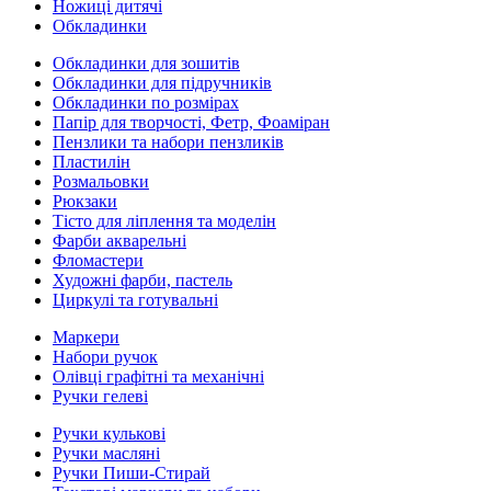
Ножиці дитячі
Обкладинки
Обкладинки для зошитів
Обкладинки для підручників
Обкладинки по розмірах
Папір для творчості, Фетр, Фоаміран
Пензлики та набори пензликів
Пластилін
Розмальовки
Рюкзаки
Тісто для ліплення та моделін
Фарби акварельні
Фломастери
Художні фарби, пастель
Циркулі та готувальні
Маркери
Набори ручок
Олівці графітні та механічні
Ручки гелеві
Ручки кулькові
Ручки масляні
Ручки Пиши-Стирай