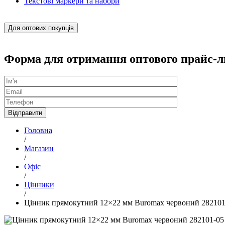
Текстові маркери та набори
Для оптових покупців
Форма для отримання оптового прайс-л
Головна
/
Магазин
/
Офіс
/
Цінники
/
Цінник прямокутний 12×22 мм Buromax червоний 28210