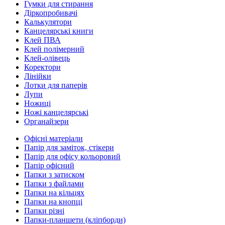
Гумки для стирання
Діркопробивачі
Калькулятори
Канцелярські книги
Клей ПВА
Клей полімерний
Клей-олівець
Коректори
Лінійки
Лотки для паперів
Лупи
Ножиці
Ножі канцелярські
Органайзери
Офісні матеріали
Папір для заміток, стікери
Папір для офісу кольоровий
Папір офісний
Папки з затиском
Папки з файлами
Папки на кільцях
Папки на кнопці
Папки різні
Папки-планшети (кліпборди)