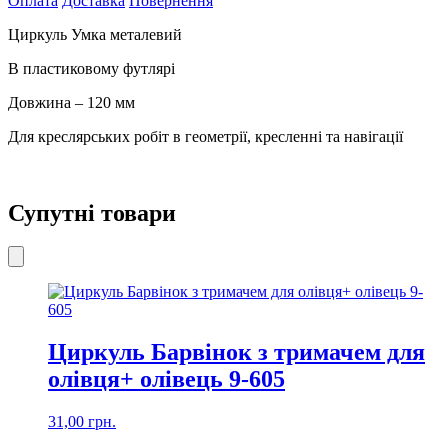
Оплата
Доставка
Повернення
мм
ЦР-01
Циркуль Умка металевий
кількість
В пластиковому футлярі
Довжина – 120 мм
Для креслярських робіт в геометрії, кресленні та навігації
Супутні товари
Циркуль Барвінок з тримачем для
олівця+ олівець 9-605
31,00
грн.