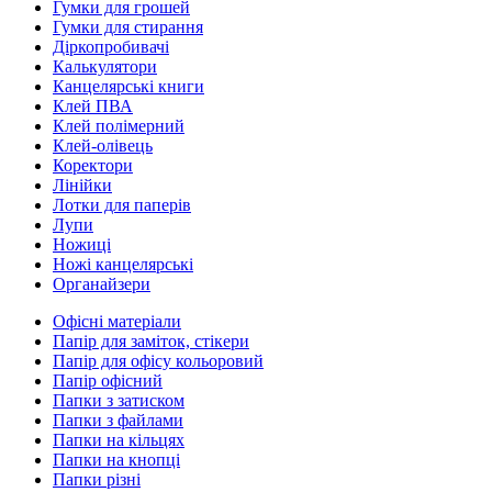
Гумки для грошей
Гумки для стирання
Діркопробивачі
Калькулятори
Канцелярські книги
Клей ПВА
Клей полімерний
Клей-олівець
Коректори
Лінійки
Лотки для паперів
Лупи
Ножиці
Ножі канцелярські
Органайзери
Офісні матеріали
Папір для заміток, стікери
Папір для офісу кольоровий
Папір офісний
Папки з затиском
Папки з файлами
Папки на кільцях
Папки на кнопці
Папки різні