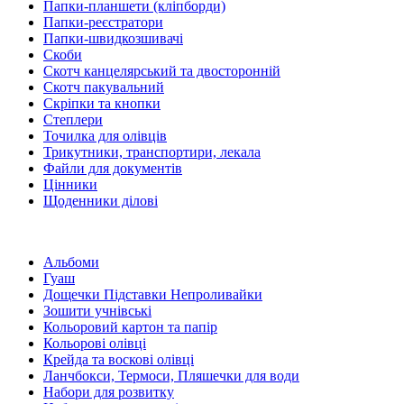
Папки-планшети (кліпборди)
Папки-реєстратори
Папки-швидкозшивачі
Скоби
Скотч канцелярський та двосторонній
Скотч пакувальний
Скріпки та кнопки
Степлери
Точилка для олівців
Трикутники, транспортири, лекала
Файли для документів
Цінники
Щоденники ділові
Альбоми
Гуаш
Дощечки Підставки Непроливайки
Зошити учнівські
Кольоровий картон та папір
Кольорові олівці
Крейда та воскові олівці
Ланчбокси, Термоси, Пляшечки для води
Набори для розвитку