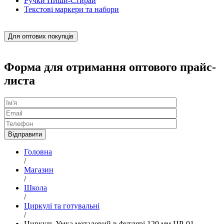
Ручки Пиши-Стирай
Текстові маркери та набори
Для оптових покупців
Форма для отримання оптового прайс-
листа
Головна
/
Магазин
/
Школа
/
Циркулі та готувальні
/
Циркуль Умка металевий в футлярі 120 мм ЦР-01