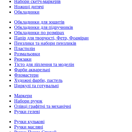
Набори скетч-маркерів
Ножиці дитячі
Обкладинки
Обкладинки для зошитів
Обкладинки для підручників
Обкладинки по розмірах
Папір для творчості, Фетр, Фоаміран
Пензлики та набори пензликів
Пластилін
Розмальовки
Рюкзаки
Тісто для ліплення та моделін
Фарби акварельні
Фломастери
Художні фарби, пастель
Циркулі та готувальні
Маркери
Набори ручок
Олівці графітні та механічні
Ручки гелеві
Ручки кулькові
Ручки масляні