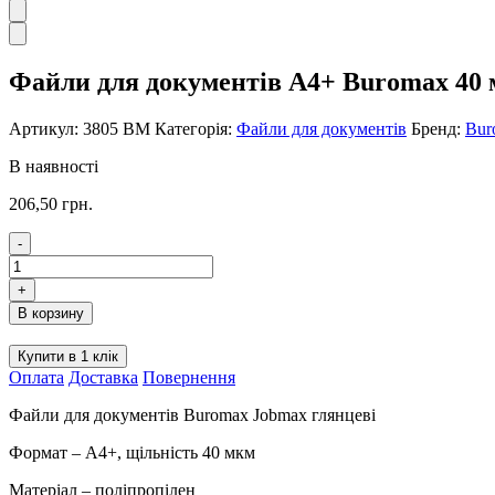
Файли для документів А4+ Buromax 40
Артикул:
3805 ВМ
Категорія:
Файли для документів
Бренд:
Bur
В наявності
206,50
грн.
-
Файли
для
+
документів
В корзину
А4+
Buromax
Купити в 1 клік
40
Оплата
Доставка
Повернення
мкм
3805
Файли для документів Buromax Jobmax глянцеві
ВМ
кількість
Формат – А4+, щільність 40 мкм
Матеріал – поліпропілен