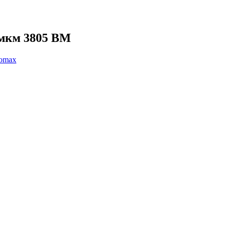
 мкм 3805 ВМ
omax