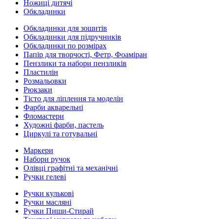
Ножиці дитячі
Обкладинки
Обкладинки для зошитів
Обкладинки для підручників
Обкладинки по розмірах
Папір для творчості, Фетр, Фоаміран
Пензлики та набори пензликів
Пластилін
Розмальовки
Рюкзаки
Тісто для ліплення та моделін
Фарби акварельні
Фломастери
Художні фарби, пастель
Циркулі та готувальні
Маркери
Набори ручок
Олівці графітні та механічні
Ручки гелеві
Ручки кулькові
Ручки масляні
Ручки Пиши-Стирай