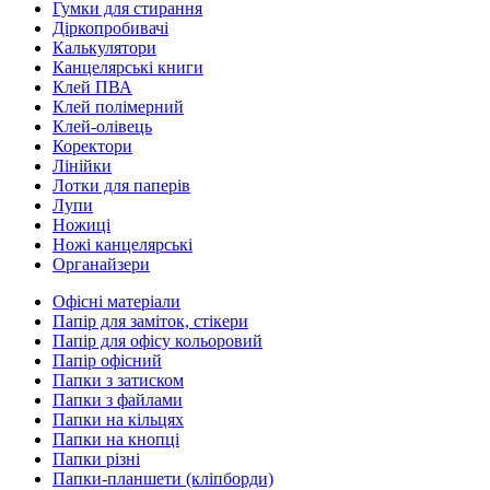
Гумки для стирання
Діркопробивачі
Калькулятори
Канцелярські книги
Клей ПВА
Клей полімерний
Клей-олівець
Коректори
Лінійки
Лотки для паперів
Лупи
Ножиці
Ножі канцелярські
Органайзери
Офісні матеріали
Папір для заміток, стікери
Папір для офісу кольоровий
Папір офісний
Папки з затиском
Папки з файлами
Папки на кільцях
Папки на кнопці
Папки різні
Папки-планшети (кліпборди)