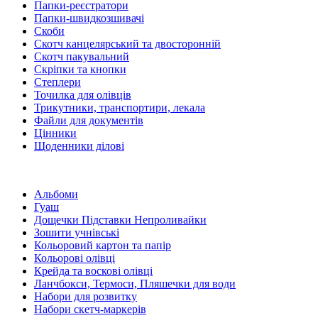
Папки-реєстратори
Папки-швидкозшивачі
Скоби
Скотч канцелярський та двосторонній
Скотч пакувальний
Скріпки та кнопки
Степлери
Точилка для олівців
Трикутники, транспортири, лекала
Файли для документів
Цінники
Щоденники ділові
Альбоми
Гуаш
Дощечки Підставки Непроливайки
Зошити учнівські
Кольоровий картон та папір
Кольорові олівці
Крейда та воскові олівці
Ланчбокси, Термоси, Пляшечки для води
Набори для розвитку
Набори скетч-маркерів