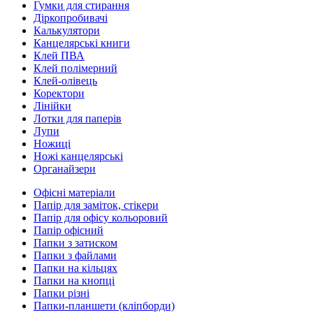
Гумки для стирання
Діркопробивачі
Калькулятори
Канцелярські книги
Клей ПВА
Клей полімерний
Клей-олівець
Коректори
Лінійки
Лотки для паперів
Лупи
Ножиці
Ножі канцелярські
Органайзери
Офісні матеріали
Папір для заміток, стікери
Папір для офісу кольоровий
Папір офісний
Папки з затиском
Папки з файлами
Папки на кільцях
Папки на кнопці
Папки різні
Папки-планшети (кліпборди)