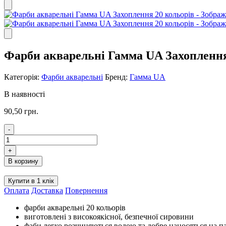
Фарби акварельні Гамма UA Захоплення
Категорія:
Фарби акварельні
Бренд:
Гамма UA
В наявності
90,50
грн.
-
Фарби
акварельні
+
Гамма
В корзину
UA
Захоплення
Купити в 1 клік
20
Оплата
Доставка
Повернення
кольорів
кількість
фарби акварельні 20 кольорів
виготовлені з високоякісної, безпечної сировини
фаби легко розчиняються водою та добре наносяться на п