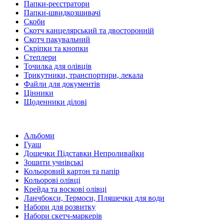
Папки-реєстратори
Папки-швидкозшивачі
Скоби
Скотч канцелярський та двосторонній
Скотч пакувальний
Скріпки та кнопки
Степлери
Точилка для олівців
Трикутники, транспортири, лекала
Файли для документів
Цінники
Щоденники ділові
Альбоми
Гуаш
Дощечки Підставки Непроливайки
Зошити учнівські
Кольоровий картон та папір
Кольорові олівці
Крейда та воскові олівці
Ланчбокси, Термоси, Пляшечки для води
Набори для розвитку
Набори скетч-маркерів