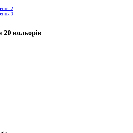
 20 кольорів
апір