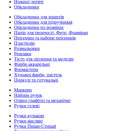
Ножиці дитячі
Обкладинки
Обкладинки для зошитів
Обкладинки для підручників
Обкладинки по розмірах
Папір для творчості, Фетр, Фоаміран
Пензлики та набори пензликів
Пластилін
Розмальовки
Рюкзаки
Тісто для ліплення та моделін
Фарби акварельні
Фломастери
Художні фарби, пастель
Циркулі та готувальні
Маркери
Набори ручок
Олівці графітні та механічні
Ручки гелеві
Ручки кулькові
Ручки масляні
Ручки Пиши-Стирай