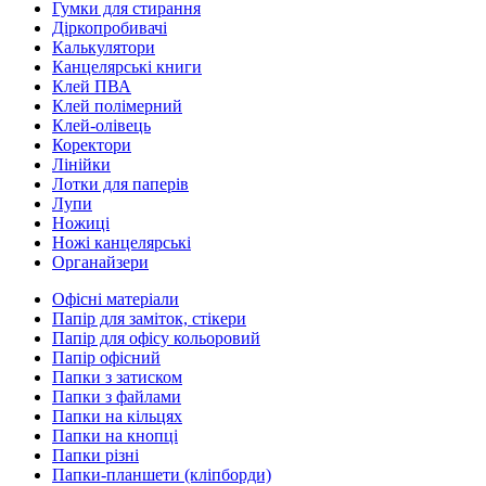
Гумки для стирання
Діркопробивачі
Калькулятори
Канцелярські книги
Клей ПВА
Клей полімерний
Клей-олівець
Коректори
Лінійки
Лотки для паперів
Лупи
Ножиці
Ножі канцелярські
Органайзери
Офісні матеріали
Папір для заміток, стікери
Папір для офісу кольоровий
Папір офісний
Папки з затиском
Папки з файлами
Папки на кільцях
Папки на кнопці
Папки різні
Папки-планшети (кліпборди)