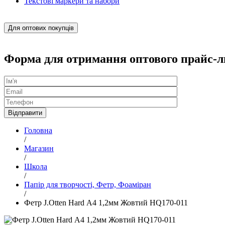
Текстові маркери та набори
Для оптових покупців
Форма для отримання оптового прайс-л
Головна
/
Магазин
/
Школа
/
Папір для творчості, Фетр, Фоаміран
/
Фетр J.Otten Hard А4 1,2мм Жовтий HQ170-011