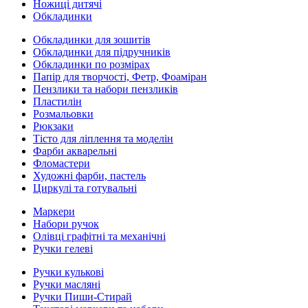
Ножиці дитячі
Обкладинки
Обкладинки для зошитів
Обкладинки для підручників
Обкладинки по розмірах
Папір для творчості, Фетр, Фоаміран
Пензлики та набори пензликів
Пластилін
Розмальовки
Рюкзаки
Тісто для ліплення та моделін
Фарби акварельні
Фломастери
Художні фарби, пастель
Циркулі та готувальні
Маркери
Набори ручок
Олівці графітні та механічні
Ручки гелеві
Ручки кулькові
Ручки масляні
Ручки Пиши-Стирай