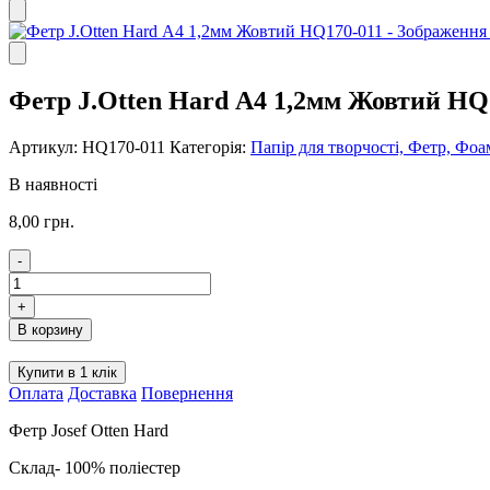
Фетр J.Otten Hard А4 1,2мм Жовтий HQ
Артикул:
HQ170-011
Категорія:
Папір для творчості, Фетр, Фоа
В наявності
8,00
грн.
-
Фетр
J.Otten
+
Hard
В корзину
А4
1,2мм
Купити в 1 клік
Жовтий
Оплата
Доставка
Повернення
HQ170-
011
Фетр Josef Otten Hard
кількість
Склад- 100% поліестер