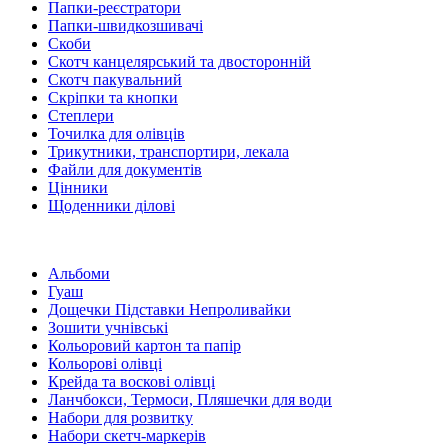
Папки-реєстратори
Папки-швидкозшивачі
Скоби
Скотч канцелярський та двосторонній
Скотч пакувальний
Скріпки та кнопки
Степлери
Точилка для олівців
Трикутники, транспортири, лекала
Файли для документів
Цінники
Щоденники ділові
Альбоми
Гуаш
Дощечки Підставки Непроливайки
Зошити учнівські
Кольоровий картон та папір
Кольорові олівці
Крейда та воскові олівці
Ланчбокси, Термоси, Пляшечки для води
Набори для розвитку
Набори скетч-маркерів