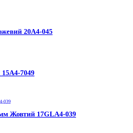
ожевий 20А4-045
 15А4-7049
7 мм Жовтий 17GLA4-039