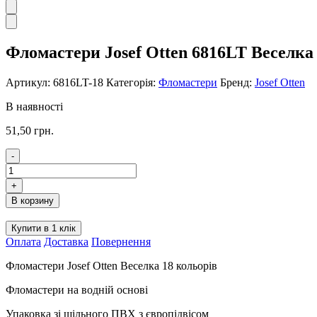
Фломастери Josef Otten 6816LT Веселка
Артикул:
6816LT-18
Категорія:
Фломастери
Бренд:
Josef Otten
В наявності
51,50
грн.
-
Фломастери
Josef
+
Otten
В корзину
6816LT
Веселка
Купити в 1 клік
18
Оплата
Доставка
Повернення
кольорів
кількість
Фломастери Josef Otten Веселка 18 кольорів
Фломастери на водній основі
Упаковка зі щільного ПВХ з європідвісом