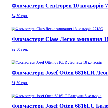
Фломастери Centropen 10 кольорів 7
54,50
грн.
Фломастери Class Легке змивання 1
92,50
грн.
Фломастери Josef Otten 6816LR Леоп
51,50
грн.
Фломастери Josef Otten 6816LC Бале