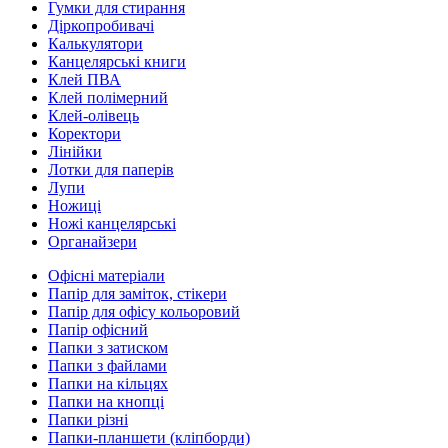
Гумки для стирання
Діркопробивачі
Калькулятори
Канцелярські книги
Клей ПВА
Клей полімерний
Клей-олівець
Коректори
Лінійки
Лотки для паперів
Лупи
Ножиці
Ножі канцелярські
Органайзери
Офісні матеріали
Папір для заміток, стікери
Папір для офісу кольоровий
Папір офісний
Папки з затиском
Папки з файлами
Папки на кільцях
Папки на кнопці
Папки різні
Папки-планшети (кліпборди)