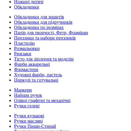
Ножиці дитячі
Обкладинки
Обкладинки для зошитів
Обкладинки для підручників
Обкладинки по розмірах
Папір для творчості, Фетр, Фоаміран
Пензлики та набори пензликів
Пластилін
Розмальовки
Рюкзаки
Тісто для ліплення та моделін
Фарби акварельні
Фломастери
Художні фарби, пастель
Циркулі та готувальні
Маркери
Набори ручок
Олівці графітні та механічні
Ручки гелеві
Ручки кулькові
Ручки масляні
Ручки Пиши-Стирай