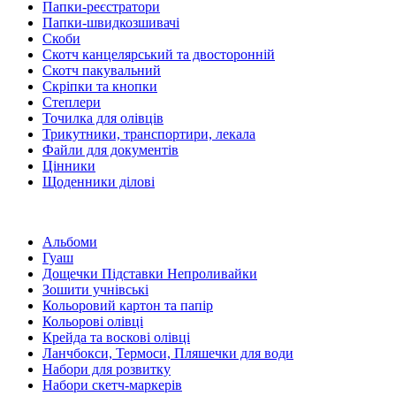
Папки-реєстратори
Папки-швидкозшивачі
Скоби
Скотч канцелярський та двосторонній
Скотч пакувальний
Скріпки та кнопки
Степлери
Точилка для олівців
Трикутники, транспортири, лекала
Файли для документів
Цінники
Щоденники ділові
Альбоми
Гуаш
Дощечки Підставки Непроливайки
Зошити учнівські
Кольоровий картон та папір
Кольорові олівці
Крейда та воскові олівці
Ланчбокси, Термоси, Пляшечки для води
Набори для розвитку
Набори скетч-маркерів