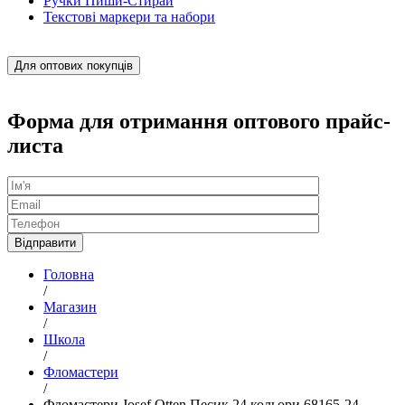
Ручки Пиши-Стирай
Текстові маркери та набори
Для оптових покупців
Форма для отримання оптового прайс-
листа
Головна
/
Магазин
/
Школа
/
Фломастери
/
Фломастери Josef Otten Песик 24 кольори 68165-24