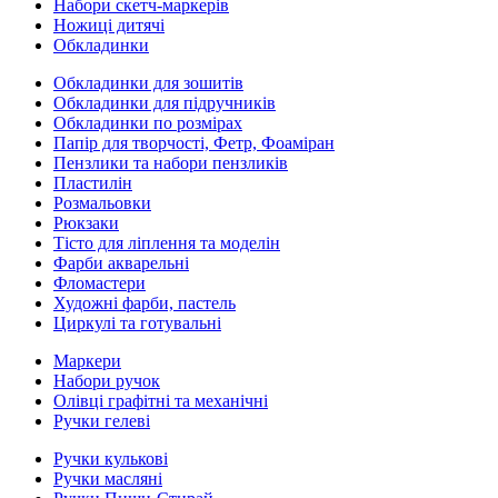
Набори скетч-маркерів
Ножиці дитячі
Обкладинки
Обкладинки для зошитів
Обкладинки для підручників
Обкладинки по розмірах
Папір для творчості, Фетр, Фоаміран
Пензлики та набори пензликів
Пластилін
Розмальовки
Рюкзаки
Тісто для ліплення та моделін
Фарби акварельні
Фломастери
Художні фарби, пастель
Циркулі та готувальні
Маркери
Набори ручок
Олівці графітні та механічні
Ручки гелеві
Ручки кулькові
Ручки масляні