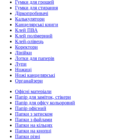
Гумки для грошей
Гумки для стирання
Діркопробивачі
Калькулятори
Канцелярські книги
Клей ПВА
Клей полімерний
Клей-олівець
Коректори
Лінійки
Лотки для паперів
Лупи
Ножиці
Ножі канцелярські
Органайзери
Офісні матеріали
Папір для заміток, стікери
Папір для офісу кольоровий
Папір офісний
Папки з затиском
Папки з файлами
Папки на кільцях
Папки на кнопці
Папки різні