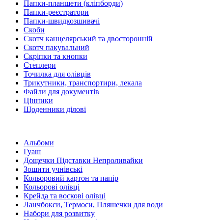
Папки-планшети (кліпборди)
Папки-реєстратори
Папки-швидкозшивачі
Скоби
Скотч канцелярський та двосторонній
Скотч пакувальний
Скріпки та кнопки
Степлери
Точилка для олівців
Трикутники, транспортири, лекала
Файли для документів
Цінники
Щоденники ділові
Альбоми
Гуаш
Дощечки Підставки Непроливайки
Зошити учнівські
Кольоровий картон та папір
Кольорові олівці
Крейда та воскові олівці
Ланчбокси, Термоси, Пляшечки для води
Набори для розвитку