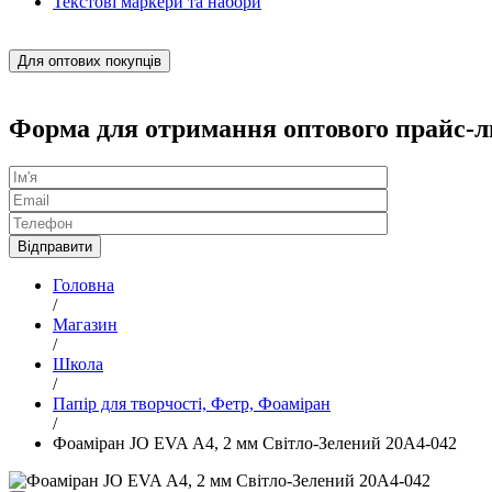
Текстові маркери та набори
Для оптових покупців
Форма для отримання оптового прайс-л
Головна
/
Магазин
/
Школа
/
Папір для творчості, Фетр, Фоаміран
/
Фоаміран JO EVA А4, 2 мм Світло-Зелений 20А4-042