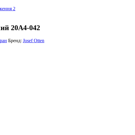
ний 20А4-042
іран
Бренд:
Josef Otten