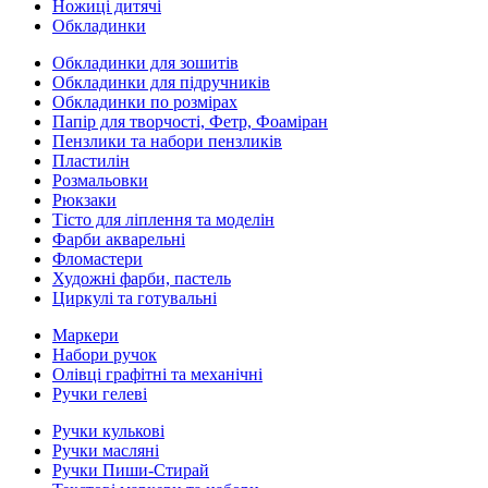
Ножиці дитячі
Обкладинки
Обкладинки для зошитів
Обкладинки для підручників
Обкладинки по розмірах
Папір для творчості, Фетр, Фоаміран
Пензлики та набори пензликів
Пластилін
Розмальовки
Рюкзаки
Тісто для ліплення та моделін
Фарби акварельні
Фломастери
Художні фарби, пастель
Циркулі та готувальні
Маркери
Набори ручок
Олівці графітні та механічні
Ручки гелеві
Ручки кулькові
Ручки масляні
Ручки Пиши-Стирай