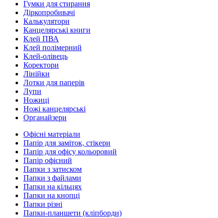
Гумки для стирання
Діркопробивачі
Калькулятори
Канцелярські книги
Клей ПВА
Клей полімерний
Клей-олівець
Коректори
Лінійки
Лотки для паперів
Лупи
Ножиці
Ножі канцелярські
Органайзери
Офісні матеріали
Папір для заміток, стікери
Папір для офісу кольоровий
Папір офісний
Папки з затиском
Папки з файлами
Папки на кільцях
Папки на кнопці
Папки різні
Папки-планшети (кліпборди)