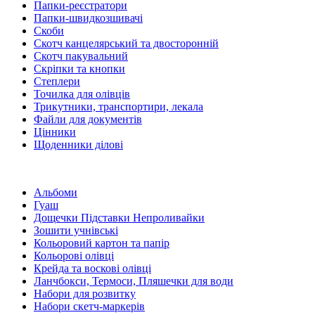
Папки-реєстратори
Папки-швидкозшивачі
Скоби
Скотч канцелярський та двосторонній
Скотч пакувальний
Скріпки та кнопки
Степлери
Точилка для олівців
Трикутники, транспортири, лекала
Файли для документів
Цінники
Щоденники ділові
Альбоми
Гуаш
Дощечки Підставки Непроливайки
Зошити учнівські
Кольоровий картон та папір
Кольорові олівці
Крейда та воскові олівці
Ланчбокси, Термоси, Пляшечки для води
Набори для розвитку
Набори скетч-маркерів