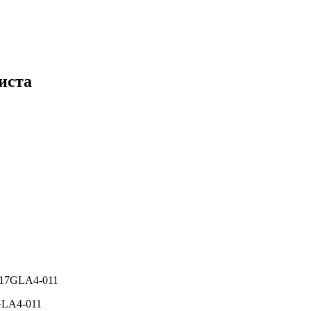
иста
й 17GLA4-011