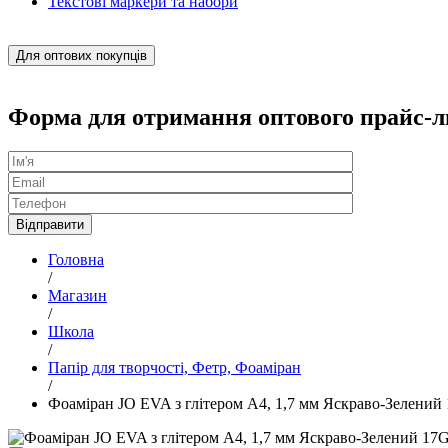
Текстові маркери та набори
Для оптових покупців
Форма для отримання оптового прайс-л
Головна
/
Магазин
/
Школа
/
Папір для творчості, Фетр, Фоаміран
/
Фоаміран JO EVA з глітером А4, 1,7 мм Яскраво-Зелени