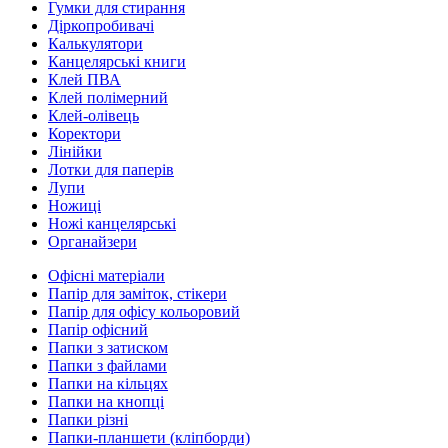
Гумки для стирання
Діркопробивачі
Калькулятори
Канцелярські книги
Клей ПВА
Клей полімерний
Клей-олівець
Коректори
Лінійки
Лотки для паперів
Лупи
Ножиці
Ножі канцелярські
Органайзери
Офісні матеріали
Папір для заміток, стікери
Папір для офісу кольоровий
Папір офісний
Папки з затиском
Папки з файлами
Папки на кільцях
Папки на кнопці
Папки різні
Папки-планшети (кліпборди)