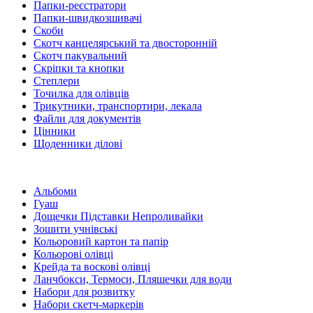
Папки-реєстратори
Папки-швидкозшивачі
Скоби
Скотч канцелярський та двосторонній
Скотч пакувальний
Скріпки та кнопки
Степлери
Точилка для олівців
Трикутники, транспортири, лекала
Файли для документів
Цінники
Щоденники ділові
Альбоми
Гуаш
Дощечки Підставки Непроливайки
Зошити учнівські
Кольоровий картон та папір
Кольорові олівці
Крейда та воскові олівці
Ланчбокси, Термоси, Пляшечки для води
Набори для розвитку
Набори скетч-маркерів