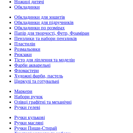
Ножиці дитячі
Обкладинки
Обкладинки для зошитів
Обкладинки для підручників
Обкладинки по розмірах
Папір для творчості, Фетр, Фоаміран
Пензлики та набори пензликів
Пластилін
Розмальовки
Рюкзаки
Тісто для ліплення та моделін
Фарби акварельні
Фломастери
Художні фарби, пастель
Циркулі та готувальні
Маркери
Набори ручок
Олівці графітні та механічні
Ручки гелеві
Ручки кулькові
Ручки масляні
Ручки Пиши-Стирай