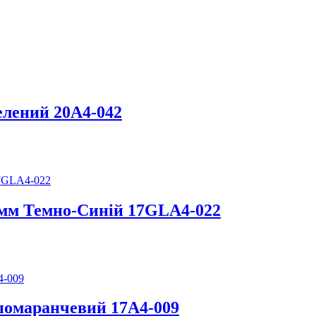
елений 20А4-042
7 мм Темно-Синій 17GLA4-022
помаранчевий 17А4-009