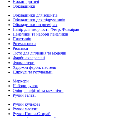
Ножиці дитячі
Обкладинки
Обкладинки для зошитів
Обкладинки для підручників
Обкладинки по розмірах
Папір для творчості, Фетр, Фоаміран
Пензлики та набори пензликів
Пластилін
Розмальовки
Рюкзаки
Тісто для ліплення та моделін
Фарби акварельні
Фломастери
Художні фарби, пастель
Циркулі та готувальні
Маркери
Набори ручок
Олівці графітні та механічні
Ручки гелеві
Ручки кулькові
Ручки масляні
Ручки Пиши-Стирай