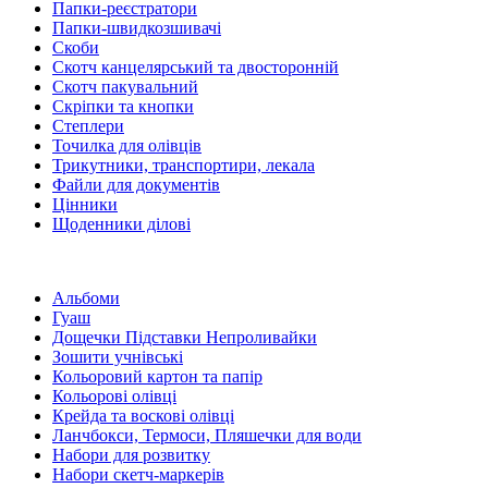
Папки-реєстратори
Папки-швидкозшивачі
Скоби
Скотч канцелярський та двосторонній
Скотч пакувальний
Скріпки та кнопки
Степлери
Точилка для олівців
Трикутники, транспортири, лекала
Файли для документів
Цінники
Щоденники ділові
Альбоми
Гуаш
Дощечки Підставки Непроливайки
Зошити учнівські
Кольоровий картон та папір
Кольорові олівці
Крейда та воскові олівці
Ланчбокси, Термоси, Пляшечки для води
Набори для розвитку
Набори скетч-маркерів