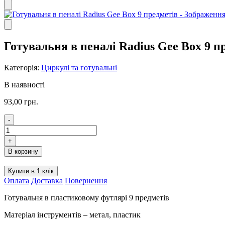
Готувальня в пеналі Radius Gee Box 9 п
Категорія:
Циркулі та готувальні
В наявності
93,00
грн.
-
Готувальня
в
+
пеналі
В корзину
Radius
Gee
Купити в 1 клік
Box
Оплата
Доставка
Повернення
9
предметів
Готувальня в пластиковому футлярі 9 предметів
кількість
Матеріал інструментів – метал, пластик