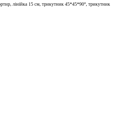
ортир, лінійка 15 см, трикутник 45*45*90
°
, трикутник