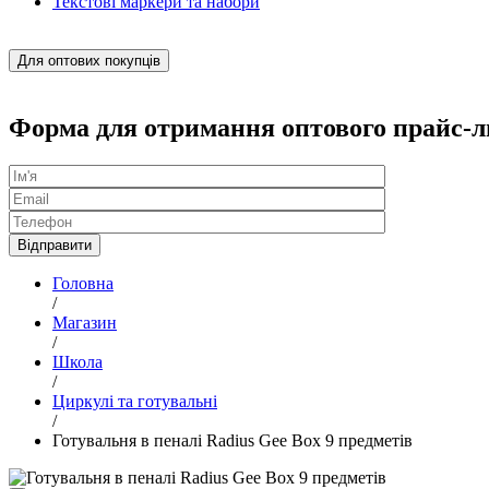
Текстові маркери та набори
Для оптових покупців
Форма для отримання оптового прайс-л
Головна
/
Магазин
/
Школа
/
Циркулі та готувальні
/
Готувальня в пеналі Radius Gee Box 9 предметів