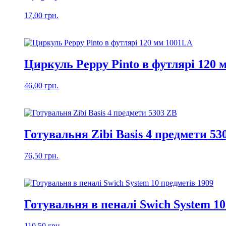
17,00
грн.
Циркуль Peppy Pinto в футлярі 120 
46,00
грн.
Готувальня Zibi Basis 4 предмети 53
76,50
грн.
Готувальня в пеналі Swich System 10
110,50
грн.