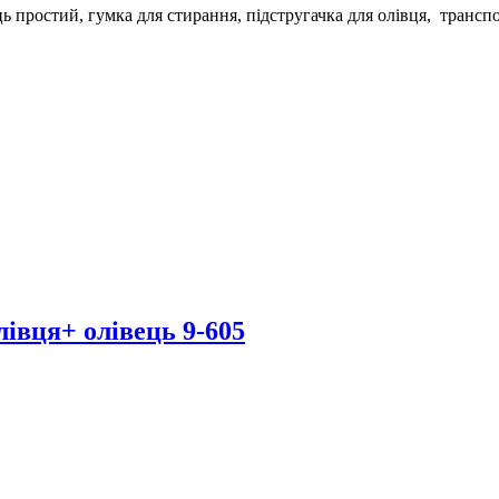
ць простий, гумка для стирання, підстругачка для олівця, трансп
івця+ олівець 9-605