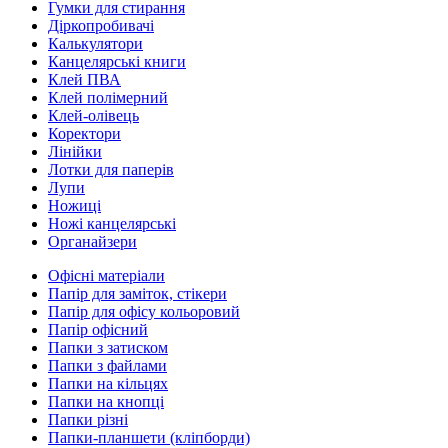
Гумки для стирання
Діркопробивачі
Калькулятори
Канцелярські книги
Клей ПВА
Клей полімерний
Клей-олівець
Коректори
Лінійки
Лотки для паперів
Лупи
Ножиці
Ножі канцелярські
Органайзери
Офісні матеріали
Папір для заміток, стікери
Папір для офісу кольоровий
Папір офісний
Папки з затиском
Папки з файлами
Папки на кільцях
Папки на кнопці
Папки різні
Папки-планшети (кліпборди)