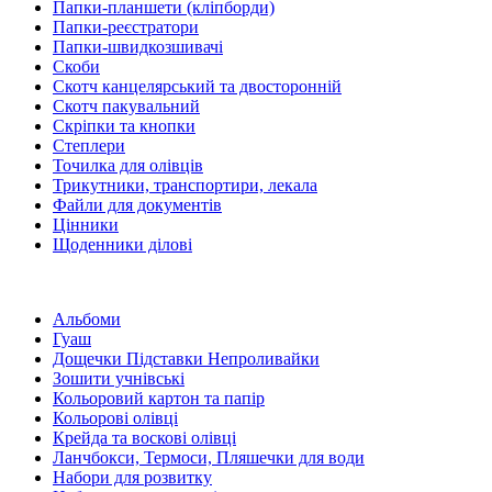
Папки-планшети (кліпборди)
Папки-реєстратори
Папки-швидкозшивачі
Скоби
Скотч канцелярський та двосторонній
Скотч пакувальний
Скріпки та кнопки
Степлери
Точилка для олівців
Трикутники, транспортири, лекала
Файли для документів
Цінники
Щоденники ділові
Альбоми
Гуаш
Дощечки Підставки Непроливайки
Зошити учнівські
Кольоровий картон та папір
Кольорові олівці
Крейда та воскові олівці
Ланчбокси, Термоси, Пляшечки для води
Набори для розвитку