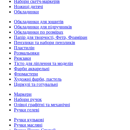
Набори скетч-маркерів
Ножиці дитячі
Обкладинки
Обкладинки для зошитів
Обкладинки для підручників
Обкладинки по розмірах
Папір для творчості, Фетр, Фоаміран
Пензлики та набори пензликів
Пластилін
Розмальовки
Рюкзаки
Тісто для ліплення та моделін
Фарби акварельні
Фломастери
Художні фарби, пастель
Циркулі та готувальні
Маркери
Набори ручок
Олівці графітні та механічні
Ручки гелеві
Ручки кулькові
Ручки масляні