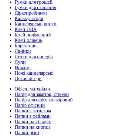
Гумки для грошей
Гумки для стирання
Діркопробивачі
Калькулятори
Канцелярські книги
Клей ПВА
Клей полімерний
Клей-олівець
Коректори
Лінійки
Лотки для паперів
Лупи
Ножиці
Ножі канцелярські
Органайзери
Офісні матеріали
Папір для заміток, стікери
Папір для офісу кольоровий
Папір офісний
Папки з затиском
Папки з файлами
Папки на кільцях
Папки на кнопці
Папки різні