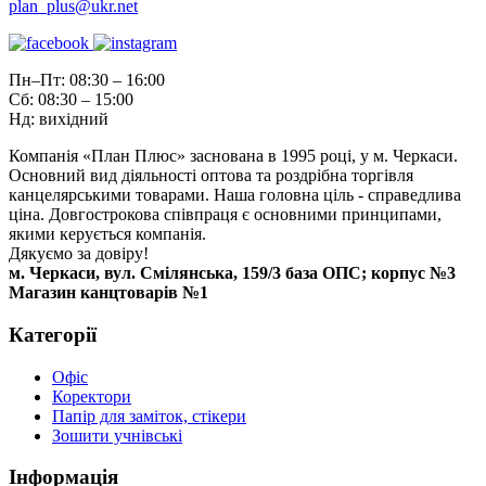
plan_plus@ukr.net
Пн–Пт: 08:30 – 16:00
Сб: 08:30 – 15:00
Нд: вихідний
Компанія «План Плюс» заснована в 1995 році, у м. Черкаси.
Основний вид діяльності оптова та роздрібна торгівля
канцелярськими товарами. Наша головна ціль - справедлива
ціна. Довгострокова співпраця є основними принципами,
якими керується компанія.
Дякуємо за довіру!
м. Черкаси, вул. Смілянська, 159/3 база ОПС; корпус №3
Магазин канцтоварів №1
Категорії
Офіс
Коректори
Папір для заміток, стікери
Зошити учнівські
Інформація