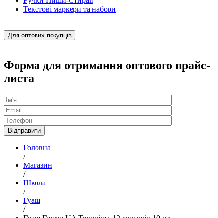
Ручки Пиши-Стирай
Текстові маркери та набори
Для оптових покупців
Форма для отримання оптового прайс-
листа
Головна
/
Магазин
/
Школа
/
Гуаш
/
Гуаш Гамма UA Творчість 12 кольорів 10 мл