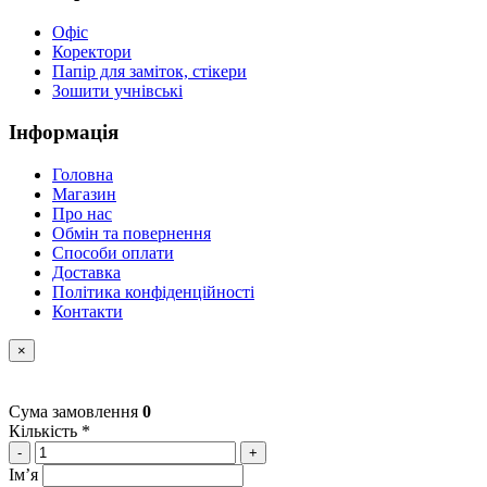
Офіс
Коректори
Папір для заміток, стікери
Зошити учнівські
Інформація
Головна
Магазин
Про нас
Обмін та повернення
Способи оплати
Доставка
Політика конфіденційності
Контакти
×
Сума замовлення
0
Кількість *
-
+
Імʼя