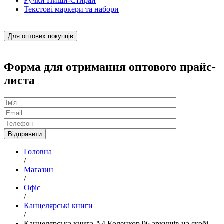
Ручки Пиши-Стирай
Текстові маркери та набори
Для оптових покупців
Форма для отримання оптового прайс-
листа
Головна
/
Магазин
/
Офіс
/
Канцелярські книги
/
Канцелярська книга А4 Коленкор 96 аркушів на скобі