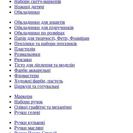
Набори скетч-маркерів
Ножиці дитячі
Обкладинки
Обкладинки для зошитів
Обкладинки для підручників
Обкладинки по розмірах
Папір для творчості, Фетр, Фоаміран
Пензлики та набори пензликів
Пластилін
Розмальовки
Рюкзаки
Тісто для ліплення та моделін
Фарби акварельні
Фломастери
Художні фарби, пастель
Циркулі та готувальні
Маркери
Набори ручок
Олівці графітні та механічні
Ручки гелеві
Ручки кулькові
Ручки масляні