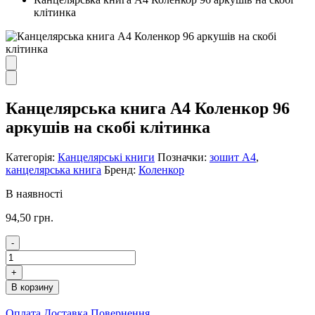
клітинка
Канцелярська книга А4 Коленкор 96
аркушів на скобі клітинка
Категорія:
Канцелярські книги
Позначки:
зошит А4
,
канцелярська книга
Бренд:
Коленкор
В наявності
94,50
грн.
-
Канцелярська
книга
+
А4
В корзину
Коленкор
96
Оплата
Доставка
Повернення