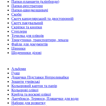
Папки-планшети (кліпборди)
Папки-реєстратори
Папки-швидкозшивачі
Скоби
Скотч канцелярський та двосторонній
Скотч пакувальний
Скріпки та кнопки
Степлери
Точилка для олівців
Трикутники, транспортири, лекала
Файли для документів
Цінники
Щоденники ділові
Альбоми
Гуаш
Дощечки Підставки Непроливайки
Зошити учнівські
Кольоровий картон та папір
Кольорові олівці
Крейда та воскові олівці
Ланчбокси, Термоси, Пляшечки для води
Набори для розвитку