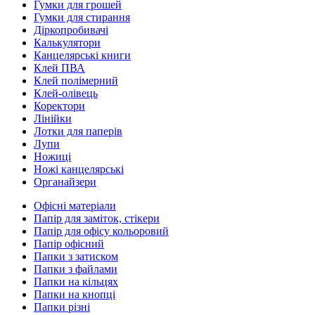
Гумки для грошей
Гумки для стирання
Діркопробивачі
Калькулятори
Канцелярські книги
Клей ПВА
Клей полімерний
Клей-олівець
Коректори
Лінійки
Лотки для паперів
Лупи
Ножиці
Ножі канцелярські
Органайзери
Офісні матеріали
Папір для заміток, стікери
Папір для офісу кольоровий
Папір офісний
Папки з затиском
Папки з файлами
Папки на кільцях
Папки на кнопці
Папки різні