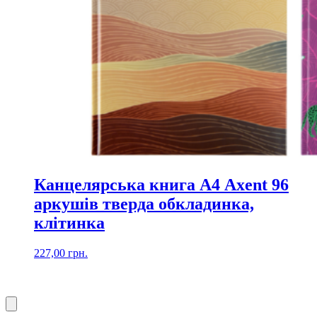
Канцелярська книга А4 Axent 96
аркушів тверда обкладинка,
клітинка
227,00
грн.