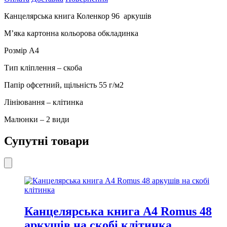
аркушів
на
Канцелярська книга Коленкор 96 аркушів
скобі
клітинка
М’яка картонна кольорова обкладинка
кількість
Розмір А4
Тип кліплення – скоба
Папір офсетний, щільність 55 г/м2
Лініювання – клітинка
Малюнки – 2 види
Супутні товари
Канцелярська книга А4 Romus 48
аркушів на скобі клітинка