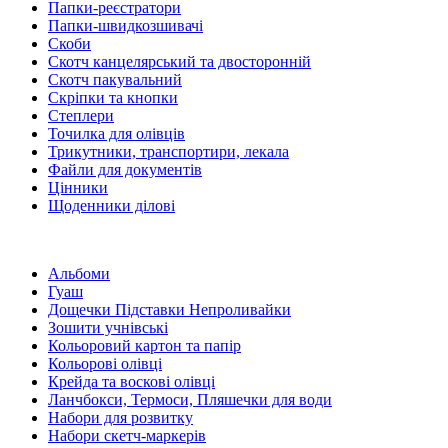
Папки-реєстратори
Папки-швидкозшивачі
Скоби
Скотч канцелярський та двосторонній
Скотч пакувальний
Скріпки та кнопки
Степлери
Точилка для олівців
Трикутники, транспортири, лекала
Файли для документів
Цінники
Щоденники ділові
Альбоми
Гуаш
Дощечки Підставки Непроливайки
Зошити учнівські
Кольоровий картон та папір
Кольорові олівці
Крейда та воскові олівці
Ланчбокси, Термоси, Пляшечки для води
Набори для розвитку
Набори скетч-маркерів