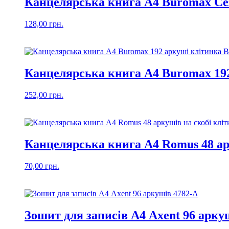
Канцелярська книга А4 Buromax Сез
128,00
грн.
Канцелярська книга А4 Buromax 192
252,00
грн.
Канцелярська книга А4 Romus 48 ар
70,00
грн.
Зошит для записів А4 Axent 96 арку