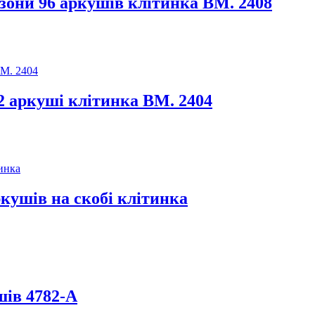
они 96 аркушів клітинка BM. 2408
 аркуші клітинка BM. 2404
кушів на скобі клітинка
шів 4782-А