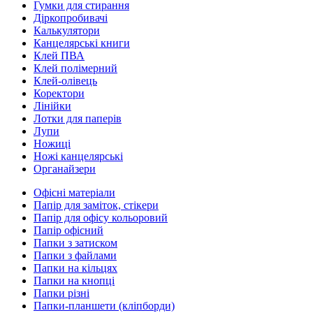
Гумки для стирання
Діркопробивачі
Калькулятори
Канцелярські книги
Клей ПВА
Клей полімерний
Клей-олівець
Коректори
Лінійки
Лотки для паперів
Лупи
Ножиці
Ножі канцелярські
Органайзери
Офісні матеріали
Папір для заміток, стікери
Папір для офісу кольоровий
Папір офісний
Папки з затиском
Папки з файлами
Папки на кільцях
Папки на кнопці
Папки різні
Папки-планшети (кліпборди)