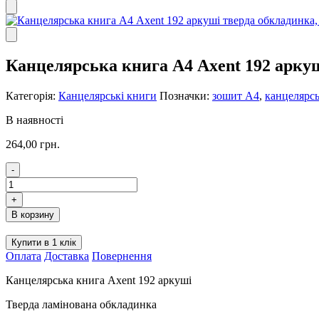
Канцелярська книга А4 Axent 192 аркуш
Категорія:
Канцелярські книги
Позначки:
зошит А4
,
канцелярсь
В наявності
264,00
грн.
-
Канцелярська
книга
+
А4
В корзину
Axent
192
Купити в 1 клік
аркуші
Оплата
Доставка
Повернення
тверда
обкладинка,
Канцелярська книга Axent 192 аркуші
клітинка
кількість
Тверда ламінована обкладинка