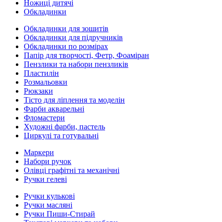
Ножиці дитячі
Обкладинки
Обкладинки для зошитів
Обкладинки для підручників
Обкладинки по розмірах
Папір для творчості, Фетр, Фоаміран
Пензлики та набори пензликів
Пластилін
Розмальовки
Рюкзаки
Тісто для ліплення та моделін
Фарби акварельні
Фломастери
Художні фарби, пастель
Циркулі та готувальні
Маркери
Набори ручок
Олівці графітні та механічні
Ручки гелеві
Ручки кулькові
Ручки масляні
Ручки Пиши-Стирай