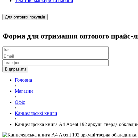
Текстові маркери та набори
Для оптових покупців
Форма для отримання оптового прайс-л
Головна
/
Магазин
/
Офіс
/
Канцелярські книги
/
Канцелярська книга А4 Axent 192 аркуші тверда обкладин