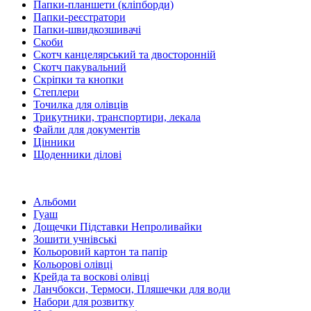
Папки-планшети (кліпборди)
Папки-реєстратори
Папки-швидкозшивачі
Скоби
Скотч канцелярський та двосторонній
Скотч пакувальний
Скріпки та кнопки
Степлери
Точилка для олівців
Трикутники, транспортири, лекала
Файли для документів
Цінники
Щоденники ділові
Альбоми
Гуаш
Дощечки Підставки Непроливайки
Зошити учнівські
Кольоровий картон та папір
Кольорові олівці
Крейда та воскові олівці
Ланчбокси, Термоси, Пляшечки для води
Набори для розвитку