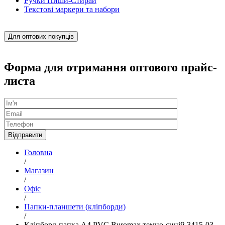
Ручки Пиши-Стирай
Текстові маркери та набори
Для оптових покупців
Форма для отримання оптового прайс-
листа
Головна
/
Магазин
/
Офіс
/
Папки-планшети (кліпборди)
/
Кліпборд-папка А4 PVC Buromax темно-синій 3415-03