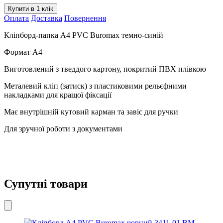
Buromax
Купити в 1 клік
темно-
Оплата
Доставка
Повернення
синій
3415-
Кліпборд-папка А4 PVC Buromax темно-синій
03
BM
Формат А4
кількість
Виготовлений з тведдого картону, покритий ПВХ плівкою
Металевий кліп (затиск) з пластиковими рельєфними
накладками для кращої фіксації
Має внутрішній кутовий карман та завіс для ручки
Для зручної роботи з документами
Супутні товари