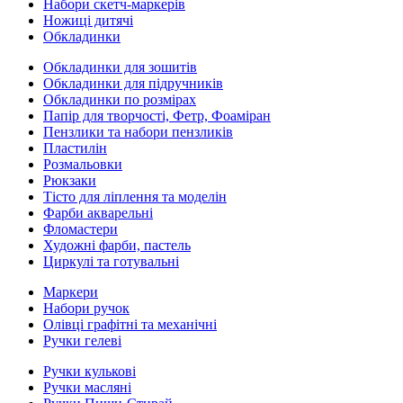
Набори скетч-маркерів
Ножиці дитячі
Обкладинки
Обкладинки для зошитів
Обкладинки для підручників
Обкладинки по розмірах
Папір для творчості, Фетр, Фоаміран
Пензлики та набори пензликів
Пластилін
Розмальовки
Рюкзаки
Тісто для ліплення та моделін
Фарби акварельні
Фломастери
Художні фарби, пастель
Циркулі та готувальні
Маркери
Набори ручок
Олівці графітні та механічні
Ручки гелеві
Ручки кулькові
Ручки масляні