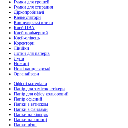
Гумки для грошей
Гумки для стирання
Діркопробивачі
Калькулятори
Канцелярські книги
Клей ПВА
Клей полімерний
Клей-олівець
Коректори
Лінійки
Лотки для паперів
Лупи
Ножиці
Ножі канцелярські
Органайзери
Офісні матеріали
Папір для заміток, стікери
Папір для офісу кольоровий
Папір офісний
Папки з затиском
Папки з файлами
Папки на кільцях
Папки на кнопці
Папки різні