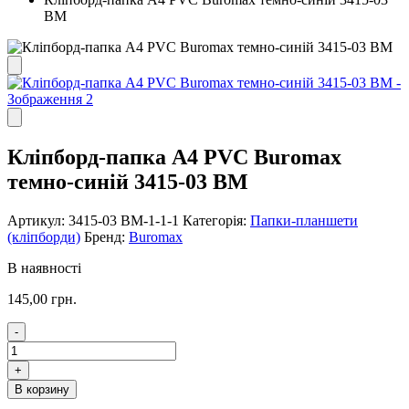
BM
Кліпборд-папка А4 PVC Buromax
темно-синій 3415-03 BM
Артикул:
3415-03 ВМ-1-1-1
Категорія:
Папки-планшети
(кліпборди)
Бренд:
Buromax
В наявності
145,00
грн.
-
Кліпборд-
папка
+
А4
В корзину
PVC