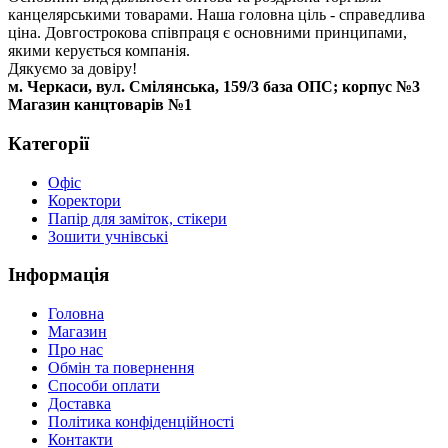
канцелярськими товарами. Наша головна ціль - справедлива
ціна. Довгострокова співпраця є основними принципами,
якими керується компанія.
Дякуємо за довіру!
м. Черкаси, вул. Смілянська, 159/3 база ОПС; корпус №3
Магазин канцтоварів №1
Категорії
Офіс
Коректори
Папір для заміток, стікери
Зошити учнівські
Інформація
Головна
Магазин
Про нас
Обмін та повернення
Способи оплати
Доставка
Політика конфіденційності
Контакти