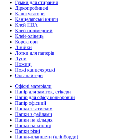
Гумки для стирання
Діркопробивачі
Калькулятори
Канцелярські книги
Клей ПВА
Клей полімерний
Клей-олівець
Коректори
Лінійки
Лотки для паперів
Лупи
Ножиці
Ножі канцелярські
Органайзери
Офісні матеріали
Папір для заміток, стікери
Папір для офісу кольоровий
Папір офісний
Папки з затиском
Папки з файлами
Папки на кільцях
Папки на кнопці
Папки різні
Папки-планшети (кліпборди)