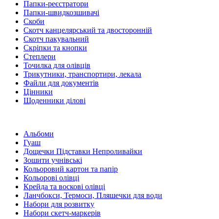
Папки-реєстратори
Папки-швидкозшивачі
Скоби
Скотч канцелярський та двосторонній
Скотч пакувальний
Скріпки та кнопки
Степлери
Точилка для олівців
Трикутники, транспортири, лекала
Файли для документів
Цінники
Щоденники ділові
Альбоми
Гуаш
Дощечки Підставки Непроливайки
Зошити учнівські
Кольоровий картон та папір
Кольорові олівці
Крейда та воскові олівці
Ланчбокси, Термоси, Пляшечки для води
Набори для розвитку
Набори скетч-маркерів