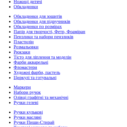
Ножиці дитячі
Обкладинки
Обкладинки для зошитів
Обкладинки для підручників
Обкладинки по розмірах
Папір для творчості, Фетр, Фоаміран
Пензлики та набори пензликів
Пластилін
Розмальовки
Рюкзаки
Тісто для ліплення та моделін
Фарби акварельні
Фломастери
Художні фарби, пастель
Циркулі та готувальні
Маркери
Набори ручок
Олівці графітні та механічні
Ручки гелеві
Ручки кулькові
Ручки масляні
Ручки Пиши-Стирай