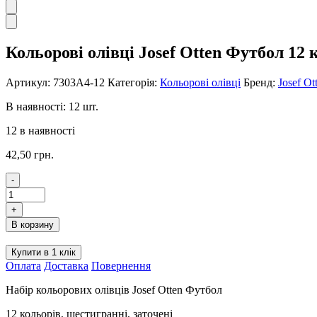
Кольорові олівці Josef Otten Футбол 12 
Артикул:
7303А4-12
Категорія:
Кольорові олівці
Бренд:
Josef Ot
В наявності: 12 шт.
12 в наявності
42,50
грн.
-
Кольорові
олівці
+
Josef
В корзину
Otten
Футбол
Купити в 1 клік
12
Оплата
Доставка
Повернення
кольорів
кількість
Набір кольорових олівців Josef Otten Футбол
12 кольорів, шестигранні, заточені