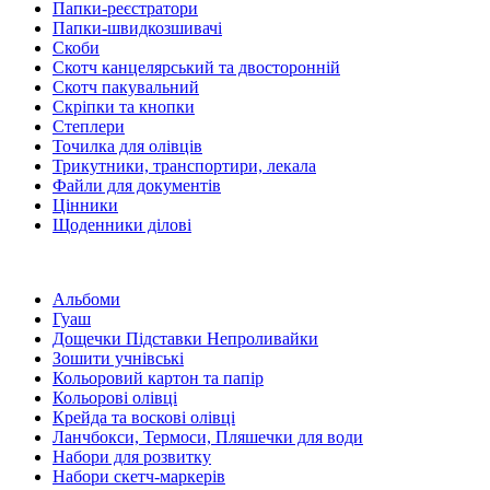
Папки-реєстратори
Папки-швидкозшивачі
Скоби
Скотч канцелярський та двосторонній
Скотч пакувальний
Скріпки та кнопки
Степлери
Точилка для олівців
Трикутники, транспортири, лекала
Файли для документів
Цінники
Щоденники ділові
Альбоми
Гуаш
Дощечки Підставки Непроливайки
Зошити учнівські
Кольоровий картон та папір
Кольорові олівці
Крейда та воскові олівці
Ланчбокси, Термоси, Пляшечки для води
Набори для розвитку
Набори скетч-маркерів