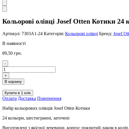
Кольорові олівці Josef Otten Котики 24
Артикул:
7303А1-24
Категорія:
Кольорові олівці
Бренд:
Josef Ot
В наявності
89,50
грн.
-
Кольорові
олівці
+
Josef
В корзину
Otten
Котики
Купити в 1 клік
24
Оплата
Доставка
Повернення
кольори
кількість
Набір кольорових олівців Josef Otten Котики
24 кольори, шестигранні, заточені
Виготовлені з якісної деревини, корпус покритий лаком в колір