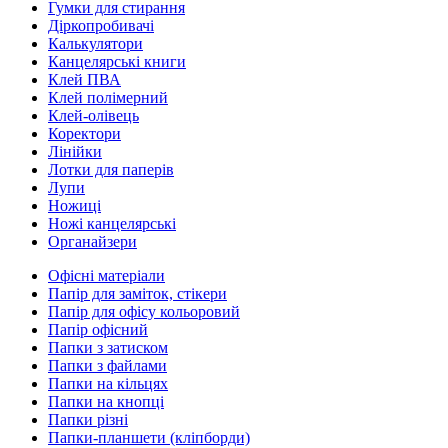
Гумки для стирання
Діркопробивачі
Калькулятори
Канцелярські книги
Клей ПВА
Клей полімерний
Клей-олівець
Коректори
Лінійки
Лотки для паперів
Лупи
Ножиці
Ножі канцелярські
Органайзери
Офісні матеріали
Папір для заміток, стікери
Папір для офісу кольоровий
Папір офісний
Папки з затиском
Папки з файлами
Папки на кільцях
Папки на кнопці
Папки різні
Папки-планшети (кліпборди)