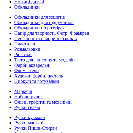
Ножиці дитячі
Обкладинки
Обкладинки для зошитів
Обкладинки для підручників
Обкладинки по розмірах
Папір для творчості, Фетр, Фоаміран
Пензлики та набори пензликів
Пластилін
Розмальовки
Рюкзаки
Тісто для ліплення та моделін
Фарби акварельні
Фломастери
Художні фарби, пастель
Циркулі та готувальні
Маркери
Набори ручок
Олівці графітні та механічні
Ручки гелеві
Ручки кулькові
Ручки масляні
Ручки Пиши-Стирай