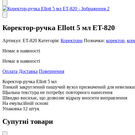
Коректор-ручка Ellott 5 мл ET-820
Артикул:
ET-820
Категорія:
Коректори
Позначки:
коректор
,
кор
Немає в наявності
Немає в наявності
Оплата
Доставка
Повернення
Коректор-ручка Ellott 5 мл
Тонкий закруглений пишучий вузол призначений для невелики
Щыльна текстура не потребує повторного нанесення
Швидко висихає, що дозволяє відразу вносити виправлення
На емульсійній основі
Упаковка 12 штук
Супутні товари