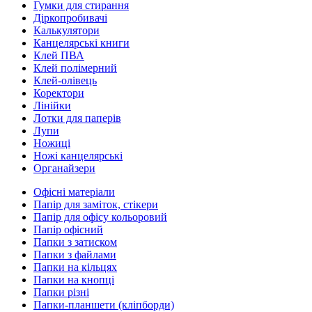
Гумки для стирання
Діркопробивачі
Калькулятори
Канцелярські книги
Клей ПВА
Клей полімерний
Клей-олівець
Коректори
Лінійки
Лотки для паперів
Лупи
Ножиці
Ножі канцелярські
Органайзери
Офісні матеріали
Папір для заміток, стікери
Папір для офісу кольоровий
Папір офісний
Папки з затиском
Папки з файлами
Папки на кільцях
Папки на кнопці
Папки різні
Папки-планшети (кліпборди)