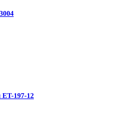
 3004
 ET-197-12