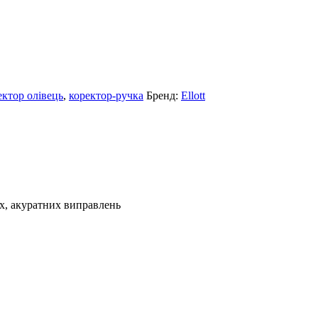
ектор олівець
,
коректор-ручка
Бренд:
Ellott
х, акуратних виправлень