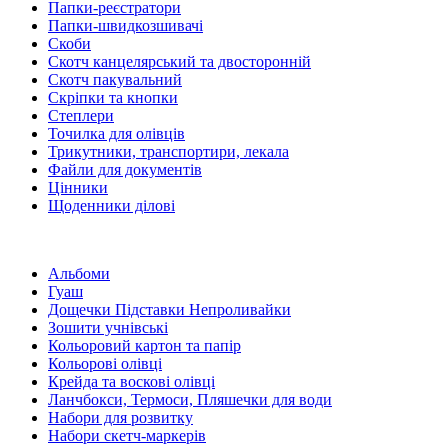
Папки-реєстратори
Папки-швидкозшивачі
Скоби
Скотч канцелярський та двосторонній
Скотч пакувальний
Скріпки та кнопки
Степлери
Точилка для олівців
Трикутники, транспортири, лекала
Файли для документів
Цінники
Щоденники ділові
Альбоми
Гуаш
Дощечки Підставки Непроливайки
Зошити учнівські
Кольоровий картон та папір
Кольорові олівці
Крейда та воскові олівці
Ланчбокси, Термоси, Пляшечки для води
Набори для розвитку
Набори скетч-маркерів