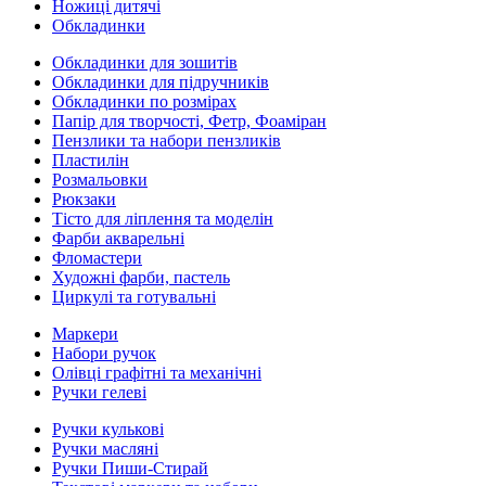
Ножиці дитячі
Обкладинки
Обкладинки для зошитів
Обкладинки для підручників
Обкладинки по розмірах
Папір для творчості, Фетр, Фоаміран
Пензлики та набори пензликів
Пластилін
Розмальовки
Рюкзаки
Тісто для ліплення та моделін
Фарби акварельні
Фломастери
Художні фарби, пастель
Циркулі та готувальні
Маркери
Набори ручок
Олівці графітні та механічні
Ручки гелеві
Ручки кулькові
Ручки масляні
Ручки Пиши-Стирай