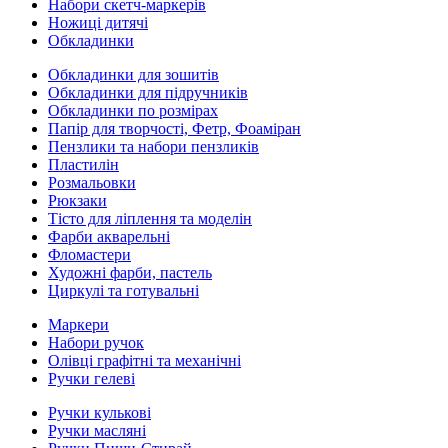
Набори скетч-маркерів
Ножиці дитячі
Обкладинки
Обкладинки для зошитів
Обкладинки для підручників
Обкладинки по розмірах
Папір для творчості, Фетр, Фоаміран
Пензлики та набори пензликів
Пластилін
Розмальовки
Рюкзаки
Тісто для ліплення та моделін
Фарби акварельні
Фломастери
Художні фарби, пастель
Циркулі та готувальні
Маркери
Набори ручок
Олівці графітні та механічні
Ручки гелеві
Ручки кулькові
Ручки масляні