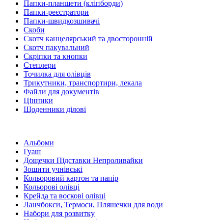
Папки-планшети (кліпборди)
Папки-реєстратори
Папки-швидкозшивачі
Скоби
Скотч канцелярський та двосторонній
Скотч пакувальний
Скріпки та кнопки
Степлери
Точилка для олівців
Трикутники, транспортири, лекала
Файли для документів
Цінники
Щоденники ділові
Альбоми
Гуаш
Дощечки Підставки Непроливайки
Зошити учнівські
Кольоровий картон та папір
Кольорові олівці
Крейда та воскові олівці
Ланчбокси, Термоси, Пляшечки для води
Набори для розвитку