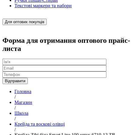
Ручки Пиши-Стирай
Текстові маркери та набори
Для оптових покупців
Форма для отримання оптового прайс-
листа
Головна
/
Магазин
/
Школа
/
Крейда та воскові олівці
/
Крейда Zibi біла Smart Line 100 штук 6719-12 ZB