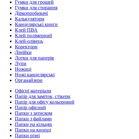
Гумки для грошей
Гумки для стирання
Діркопробивачі
Калькулятори
Канцелярські книги
Клей ПВА
Клей полімерний
Клей-олівець
Коректори
Лінійки
Лотки для паперів
Лупи
Ножиці
Ножі канцелярські
Органайзери
Офісні матеріали
Папір для заміток, стікери
Папір для офісу кольоровий
Папір офісний
Папки з затиском
Папки з файлами
Папки на кільцях
Папки на кнопці
Папки різні