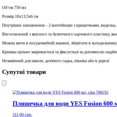
181,
750
Об’єм 750 мл
мл
кількість
Розмір 18х13,5х6 см
Dнутрішнє наповнення – 2 контейнери з кришечками, виделка,
Виготовлений з якісного та безпечного харчового пластику, яки
Можна мити в посудомийній машині, зберігати в холодильнику т
Кришка щільно закривається та фіксується за допомогою надій
Незамінний для школи, дитячого садка, пікніка або в дорозі
Супутні товари
Пляшечка для води YES Fusion 600 м
311,00
грн.