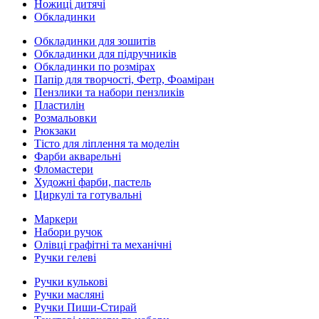
Ножиці дитячі
Обкладинки
Обкладинки для зошитів
Обкладинки для підручників
Обкладинки по розмірах
Папір для творчості, Фетр, Фоаміран
Пензлики та набори пензликів
Пластилін
Розмальовки
Рюкзаки
Тісто для ліплення та моделін
Фарби акварельні
Фломастери
Художні фарби, пастель
Циркулі та готувальні
Маркери
Набори ручок
Олівці графітні та механічні
Ручки гелеві
Ручки кулькові
Ручки масляні
Ручки Пиши-Стирай