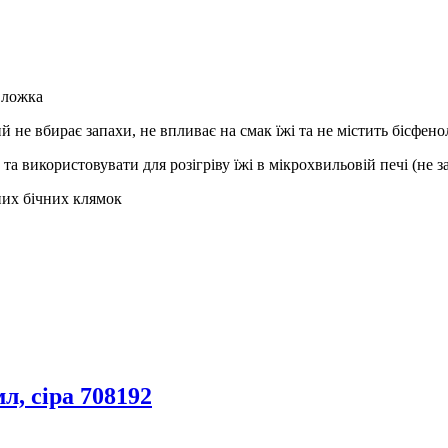
 ложка
й не вбирає запахи, не впливає на смак їжі та не містить бісфен
а використовувати для розігріву їжі в мікрохвильовій печі (не
них бічних клямок
л, сіра 708192