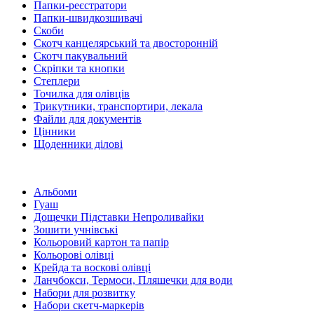
Папки-реєстратори
Папки-швидкозшивачі
Скоби
Скотч канцелярський та двосторонній
Скотч пакувальний
Скріпки та кнопки
Степлери
Точилка для олівців
Трикутники, транспортири, лекала
Файли для документів
Цінники
Щоденники ділові
Альбоми
Гуаш
Дощечки Підставки Непроливайки
Зошити учнівські
Кольоровий картон та папір
Кольорові олівці
Крейда та воскові олівці
Ланчбокси, Термоси, Пляшечки для води
Набори для розвитку
Набори скетч-маркерів