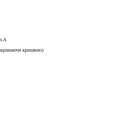
ол-А
 закриваючи кришкою)