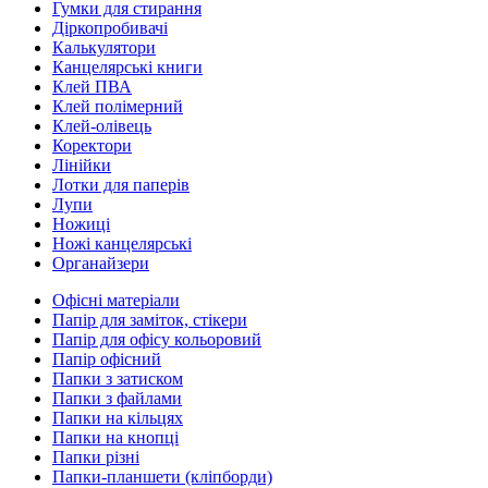
Гумки для стирання
Діркопробивачі
Калькулятори
Канцелярські книги
Клей ПВА
Клей полімерний
Клей-олівець
Коректори
Лінійки
Лотки для паперів
Лупи
Ножиці
Ножі канцелярські
Органайзери
Офісні матеріали
Папір для заміток, стікери
Папір для офісу кольоровий
Папір офісний
Папки з затиском
Папки з файлами
Папки на кільцях
Папки на кнопці
Папки різні
Папки-планшети (кліпборди)