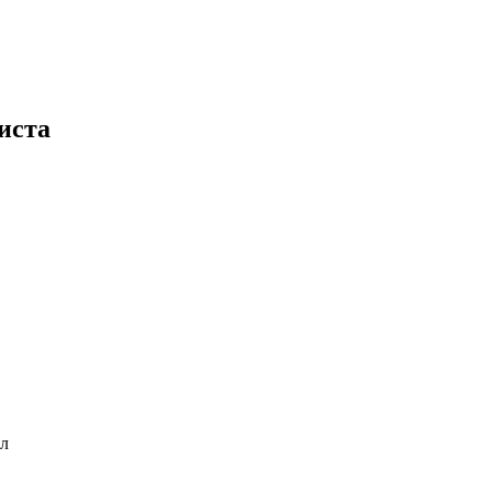
иста
мл