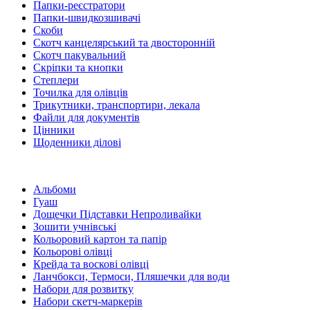
Папки-реєстратори
Папки-швидкозшивачі
Скоби
Скотч канцелярський та двосторонній
Скотч пакувальний
Скріпки та кнопки
Степлери
Точилка для олівців
Трикутники, транспортири, лекала
Файли для документів
Цінники
Щоденники ділові
Альбоми
Гуаш
Дощечки Підставки Непроливайки
Зошити учнівські
Кольоровий картон та папір
Кольорові олівці
Крейда та воскові олівці
Ланчбокси, Термоси, Пляшечки для води
Набори для розвитку
Набори скетч-маркерів