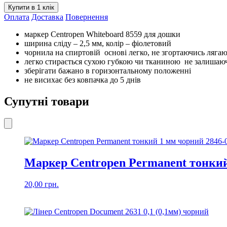
мм
Купити в 1 клік
фіолетовий
Оплата
Доставка
Повернення
8559-
08
маркер Centropen Whiteboard 8559 для дошки
кількість
ширина сліду – 2,5 мм, колір – фіолетовий
чорнила на спиртовій основі легко, не згортаючись ляга
легко стирається сухою губкою чи тканиною не залишаюч
зберігати бажано в горизонтальному положенні
не висихає без ковпачка до 5 днів
Супутні товари
Маркер Centropen Permanent тонкий
20,00
грн.