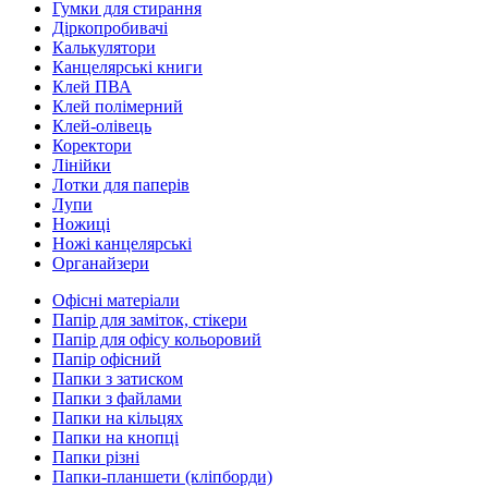
Гумки для стирання
Діркопробивачі
Калькулятори
Канцелярські книги
Клей ПВА
Клей полімерний
Клей-олівець
Коректори
Лінійки
Лотки для паперів
Лупи
Ножиці
Ножі канцелярські
Органайзери
Офісні матеріали
Папір для заміток, стікери
Папір для офісу кольоровий
Папір офісний
Папки з затиском
Папки з файлами
Папки на кільцях
Папки на кнопці
Папки різні
Папки-планшети (кліпборди)