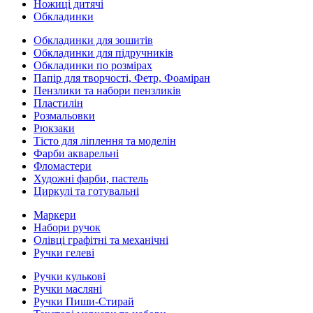
Ножиці дитячі
Обкладинки
Обкладинки для зошитів
Обкладинки для підручників
Обкладинки по розмірах
Папір для творчості, Фетр, Фоаміран
Пензлики та набори пензликів
Пластилін
Розмальовки
Рюкзаки
Тісто для ліплення та моделін
Фарби акварельні
Фломастери
Художні фарби, пастель
Циркулі та готувальні
Маркери
Набори ручок
Олівці графітні та механічні
Ручки гелеві
Ручки кулькові
Ручки масляні
Ручки Пиши-Стирай