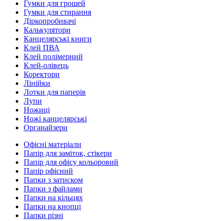
Гумки для грошей
Гумки для стирання
Діркопробивачі
Калькулятори
Канцелярські книги
Клей ПВА
Клей полімерний
Клей-олівець
Коректори
Лінійки
Лотки для паперів
Лупи
Ножиці
Ножі канцелярські
Органайзери
Офісні матеріали
Папір для заміток, стікери
Папір для офісу кольоровий
Папір офісний
Папки з затиском
Папки з файлами
Папки на кільцях
Папки на кнопці
Папки різні