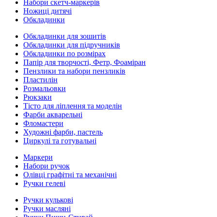
Набори скетч-маркерів
Ножиці дитячі
Обкладинки
Обкладинки для зошитів
Обкладинки для підручників
Обкладинки по розмірах
Папір для творчості, Фетр, Фоаміран
Пензлики та набори пензликів
Пластилін
Розмальовки
Рюкзаки
Тісто для ліплення та моделін
Фарби акварельні
Фломастери
Художні фарби, пастель
Циркулі та готувальні
Маркери
Набори ручок
Олівці графітні та механічні
Ручки гелеві
Ручки кулькові
Ручки масляні