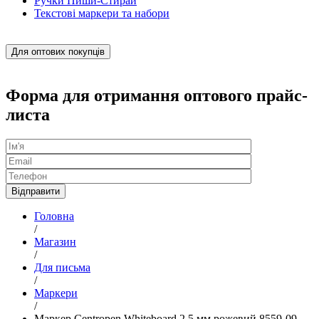
Ручки Пиши-Стирай
Текстові маркери та набори
Для оптових покупців
Форма для отримання оптового прайс-
листа
Головна
/
Магазин
/
Для письма
/
Маркери
/
Маркер Centropen Whiteboard 2,5 мм рожевий 8559-09