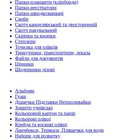
Папки-планшети (кліпборди)
Папки-реєстратори
Папки-швидкозшивачі
Скоби
Скотч канцелярський та двосторонній
Скотч пакувальний
Скріпки та кнопки
Степлери
Точилка для олівців
Трикутники, транспортири, лекала
Файли для документів
Цінники
Щоденники ділові
Альбоми
Гуаш
Дощечки Підставки Непроливайки
Зошити учнівські
Кольоровий картон та папір
Кольорові олівці
Крейда та воскові олівці
Ланчбокси, Термоси, Пляшечки для води
Набори для розвитку