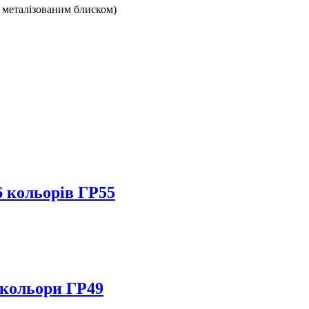
з металізованим блиском)
6 кольорів ГР55
 кольори ГР49