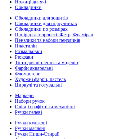
Ножиці дитячі
Обкладинки
Обкладинки для зошитів
Обкладинки для підручників
Обкладинки по розмірах
Папір для творчості, Фетр, Фоаміран
Пензлики та набори пензликів
Пластилін
Розмальовки
Рюкзаки
Тісто для ліплення та моделін
Фарби акварельні
Фломастери
Художні фарби, пастель
Циркулі та готувальні
Маркери
Набори ручок
Олівці графітні та механічні
Ручки гелеві
Ручки кулькові
Ручки масляні
Ручки Пиши-Стирай