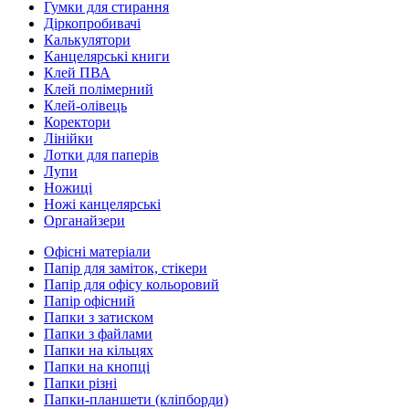
Гумки для стирання
Діркопробивачі
Калькулятори
Канцелярські книги
Клей ПВА
Клей полімерний
Клей-олівець
Коректори
Лінійки
Лотки для паперів
Лупи
Ножиці
Ножі канцелярські
Органайзери
Офісні матеріали
Папір для заміток, стікери
Папір для офісу кольоровий
Папір офісний
Папки з затиском
Папки з файлами
Папки на кільцях
Папки на кнопці
Папки різні
Папки-планшети (кліпборди)