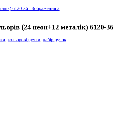
льорів (24 неон+12 металік) 6120-36
чки
,
кольорові ручки
,
набір ручок