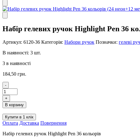
Набір гелевих ручок Highlight Pen 36 ко
Артикул:
6120-36
Категорія:
Набори ручок
Позначки:
гелеві ру
В наявності: 3 шт.
3 в наявності
184,50
грн.
-
Набір
гелевих
+
ручок
В корзину
Highlight
Pen
Купити в 1 клік
36
Оплата
Доставка
Повернення
кольорів
(24
Набір гелевих ручок Highlight Pen 36 кольорів
неон+12