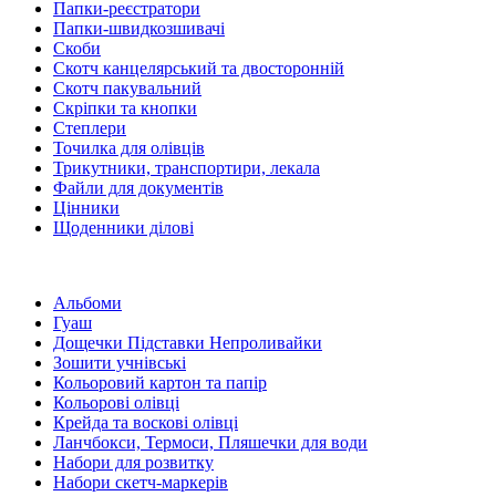
Папки-реєстратори
Папки-швидкозшивачі
Скоби
Скотч канцелярський та двосторонній
Скотч пакувальний
Скріпки та кнопки
Степлери
Точилка для олівців
Трикутники, транспортири, лекала
Файли для документів
Цінники
Щоденники ділові
Альбоми
Гуаш
Дощечки Підставки Непроливайки
Зошити учнівські
Кольоровий картон та папір
Кольорові олівці
Крейда та воскові олівці
Ланчбокси, Термоси, Пляшечки для води
Набори для розвитку
Набори скетч-маркерів