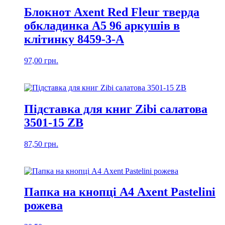
Блокнот Axent Red Fleur тверда
обкладинка А5 96 аркушів в
клітинку 8459-3-A
97,00
грн.
Підставка для книг Zibi салатова
3501-15 ZB
87,50
грн.
Папка на кнопці А4 Axent Pastelini
рожева