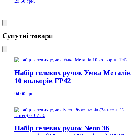
20,50
грн.
Супутні товари
Набір гелевих ручок Умка Meталік
10 кольорів ГР42
94,00
грн.
Набір гелевих ручок Neon 36