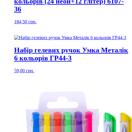
кольорів (24 неон+12 глітер) 6107-
36
184,50
грн.
Набір гелевих ручок Умка Meталік
6 кольорів ГР44-3
59,00
грн.