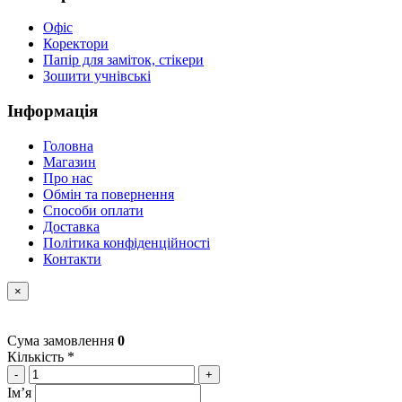
Офіс
Коректори
Папір для заміток, стікери
Зошити учнівські
Інформація
Головна
Магазин
Про нас
Обмін та повернення
Способи оплати
Доставка
Політика конфіденційності
Контакти
×
Сума замовлення
0
Кількість *
-
+
Імʼя