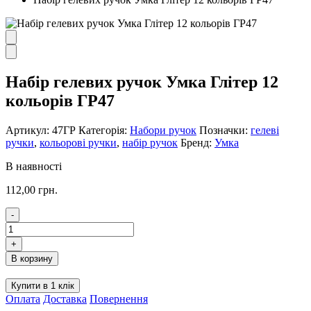
Набір гелевих ручок Умка Глітер 12
кольорів ГР47
Артикул:
47ГР
Категорія:
Набори ручок
Позначки:
гелеві
ручки
,
кольорові ручки
,
набір ручок
Бренд:
Умка
В наявності
112,00
грн.
-
Набір
гелевих
+
ручок
В корзину
Умка
Глітер
Купити в 1 клік
12
Оплата
Доставка
Повернення
кольорів