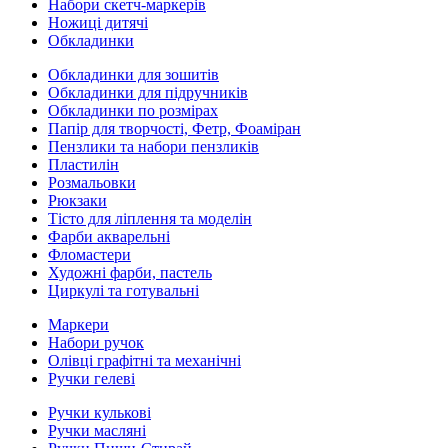
Набори скетч-маркерів
Ножиці дитячі
Обкладинки
Обкладинки для зошитів
Обкладинки для підручників
Обкладинки по розмірах
Папір для творчості, Фетр, Фоаміран
Пензлики та набори пензликів
Пластилін
Розмальовки
Рюкзаки
Тісто для ліплення та моделін
Фарби акварельні
Фломастери
Художні фарби, пастель
Циркулі та готувальні
Маркери
Набори ручок
Олівці графітні та механічні
Ручки гелеві
Ручки кулькові
Ручки масляні