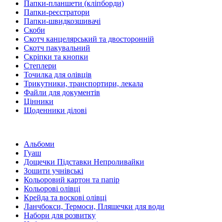
Папки-планшети (кліпборди)
Папки-реєстратори
Папки-швидкозшивачі
Скоби
Скотч канцелярський та двосторонній
Скотч пакувальний
Скріпки та кнопки
Степлери
Точилка для олівців
Трикутники, транспортири, лекала
Файли для документів
Цінники
Щоденники ділові
Альбоми
Гуаш
Дощечки Підставки Непроливайки
Зошити учнівські
Кольоровий картон та папір
Кольорові олівці
Крейда та воскові олівці
Ланчбокси, Термоси, Пляшечки для води
Набори для розвитку