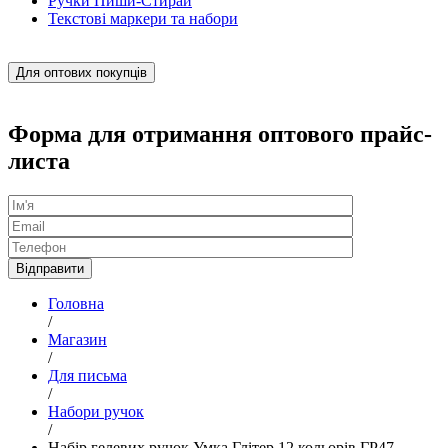
Ручки Пиши-Стирай
Текстові маркери та набори
Для оптових покупців
Форма для отримання оптового прайс-
листа
Головна
/
Магазин
/
Для письма
/
Набори ручок
/
Набір гелевих ручок Умка Глітер 12 кольорів ГР47