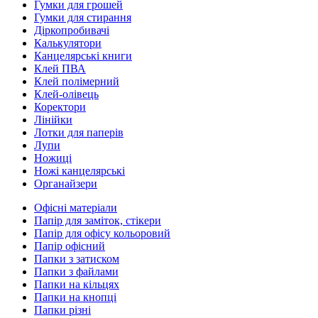
Гумки для грошей
Гумки для стирання
Діркопробивачі
Калькулятори
Канцелярські книги
Клей ПВА
Клей полімерний
Клей-олівець
Коректори
Лінійки
Лотки для паперів
Лупи
Ножиці
Ножі канцелярські
Органайзери
Офісні матеріали
Папір для заміток, стікери
Папір для офісу кольоровий
Папір офісний
Папки з затиском
Папки з файлами
Папки на кільцях
Папки на кнопці
Папки різні