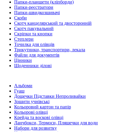
Папки-планшети (кліпборди)
Папки-реєстратори
Папки-швидкозшивачі
Скоби
Скотч канцелярський та двосторонній
Скотч пакувальний
Скріпки та кнопки
Степлери
Точилка для олівців
Трикутники, транспортири, лекала
Файли для документів
Цінники
Щоденники ділові
Альбоми
Гуаш
Дощечки Підставки Непроливайки
Зошити учнівські
Кольоровий картон та папір
Кольорові олівці
Крейда та воскові олівці
Ланчбокси, Термоси, Пляшечки для води
Набори для розвитку