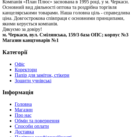
Компанія «План Плюс» заснована в 1995 році, у м. Черкаси.
Основний вид діяльності оптова та роздрібна торгівля
канцелярськими товарами. Наша головна ціль - справедлива
ціна. Довгострокова співпраця є основними принципами,
якими керується компанія.
Дякуємо за довіру!
м. Черкаси, вул. Смілянська, 159/3 база ОПС; корпус №3
Магазин канцтоварів №1
Категорії
Офіс
Коректори
Папір для заміток, стікери
Зошити учнівські
Інформація
Головна
Магазин
Про нас
Обмін та повернення
Способи оплати
Доставка