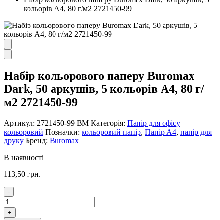
кольорів А4, 80 г/м2 2721450-99
Набір кольорового паперу Buromax
Dark, 50 аркушів, 5 кольорів А4, 80 г/
м2 2721450-99
Артикул:
2721450-99 ВМ
Категорія:
Папір для офісу
кольоровий
Позначки:
кольоровий папір
,
Папір А4
,
папір для
друку
Бренд:
Buromax
В наявності
113,50
грн.
-
Набір
кольорового
+
паперу