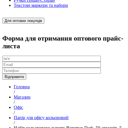
Ручки Пиши-Стирай
Текстові маркери та набори
Для оптових покупців
Форма для отримання оптового прайс-
листа
Головна
/
Магазин
/
Офіс
/
Папір для офісу кольоровий
/
Набір кольорового паперу Buromax Dark, 50 аркушів, 5