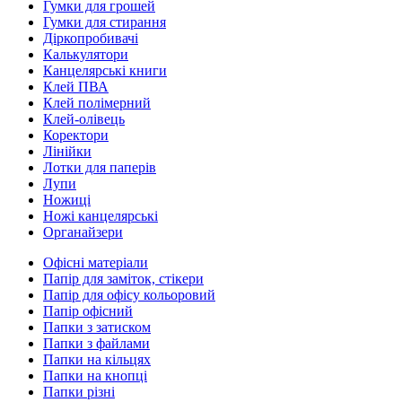
Гумки для грошей
Гумки для стирання
Діркопробивачі
Калькулятори
Канцелярські книги
Клей ПВА
Клей полімерний
Клей-олівець
Коректори
Лінійки
Лотки для паперів
Лупи
Ножиці
Ножі канцелярські
Органайзери
Офісні матеріали
Папір для заміток, стікери
Папір для офісу кольоровий
Папір офісний
Папки з затиском
Папки з файлами
Папки на кільцях
Папки на кнопці
Папки різні