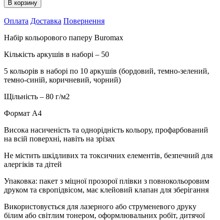
В корзину
Buromax
Dark,
Оплата
Доставка
Повернення
50
аркушів,
Набір кольорового паперу Buromax
5
кольорів
Кількість аркушів в наборі – 50
А4,
80
5 кольорів в наборі по 10 аркушів (бордовий, темно-зелений,
г/
темно-синій, коричневий, чорний)
м2
2721450-
Щільність – 80 г/м2
99
кількість
Формат А4
Висока насиченість та однорідність кольору, профарбований
на всій поверхні, навіть на зрізах
Не містить шкідливих та токсичних елементів, безпечний для
алергіків та дітей
Упаковка: пакет з міцної прозорої плівки з повнокольоровим
друком та європідвісом, має клейовий клапан для зберігання
Використовується для лазерного або струменевого друку
білим або світлим тонером, оформлювальних робіт, дитячої