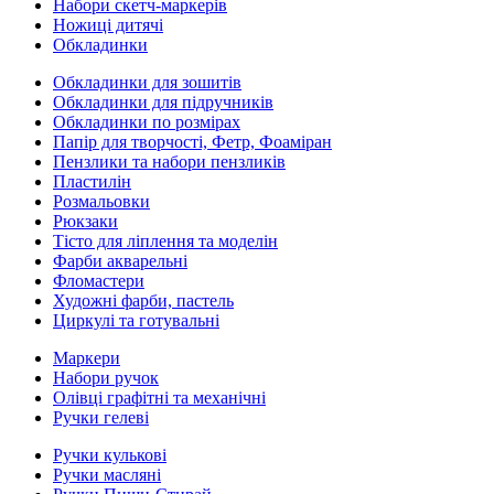
Набори скетч-маркерів
Ножиці дитячі
Обкладинки
Обкладинки для зошитів
Обкладинки для підручників
Обкладинки по розмірах
Папір для творчості, Фетр, Фоаміран
Пензлики та набори пензликів
Пластилін
Розмальовки
Рюкзаки
Тісто для ліплення та моделін
Фарби акварельні
Фломастери
Художні фарби, пастель
Циркулі та готувальні
Маркери
Набори ручок
Олівці графітні та механічні
Ручки гелеві
Ручки кулькові
Ручки масляні