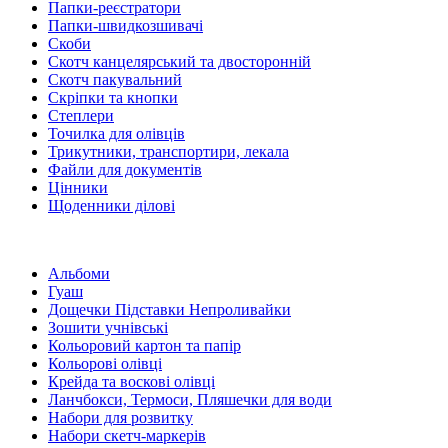
Папки-реєстратори
Папки-швидкозшивачі
Скоби
Скотч канцелярський та двосторонній
Скотч пакувальний
Скріпки та кнопки
Степлери
Точилка для олівців
Трикутники, транспортири, лекала
Файли для документів
Цінники
Щоденники ділові
Альбоми
Гуаш
Дощечки Підставки Непроливайки
Зошити учнівські
Кольоровий картон та папір
Кольорові олівці
Крейда та воскові олівці
Ланчбокси, Термоси, Пляшечки для води
Набори для розвитку
Набори скетч-маркерів