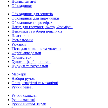
Ножиці дитячі
Обкладинки
Обкладинки для зошитів
Обкладинки для підручників
Обкладинки по розмірах
Папір для творчості, Фетр, Фоаміран
Пензлики та набори пензликів
Пластилін
Розмальовки
Рюкзаки
Тісто для ліплення та моделін
Фарби акварельні
Фломастери
Художні фарби, пастель
Циркулі та готувальні
Маркери
Набори ручок
Олівці графітні та механічні
Ручки гелеві
Ручки кулькові
Ручки масляні
Ручки Пиши-Стирай