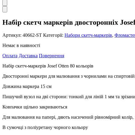
Набір скетч маркерів двосторонніх Josef
Артикул:
40662-ST
Категорії:
Набори скетч-маркерів
,
Фломасте
Немає в наявності
Оплата
Доставка
Повернення
Набір скетч-маркерів Josef Otten 80 кольорів
Двосторонні маркери для малювання з чорнилами на спиртовій
Довжина маркера 15 см
Пишучий вузол на дві сторони: тонкий для ліній 1 мм та зріза
Ковпачки щільно закриваються
Для малювання на папері, дяють насичений рівномірний колір,
В сумочці з поліуретану чорного кольору