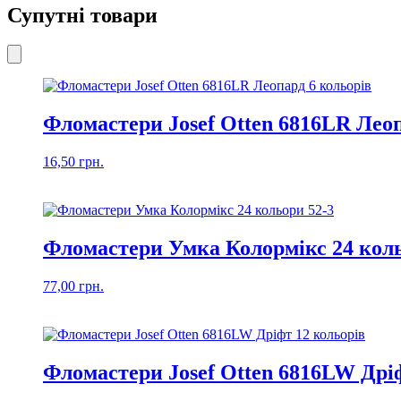
Супутні товари
Фломастери Josef Otten 6816LR Леоп
16,50
грн.
Фломастери Умка Колормікс 24 коль
77,00
грн.
Фломастери Josef Otten 6816LW Дрі