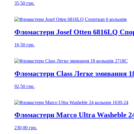
35,50
грн.
Фломастери Josef Otten 6816LQ Спо
16,50
грн.
Фломастери Class Легке змивання 1
92,50
грн.
Фломастери Marco Ultra Washeble 24
230,00
грн.