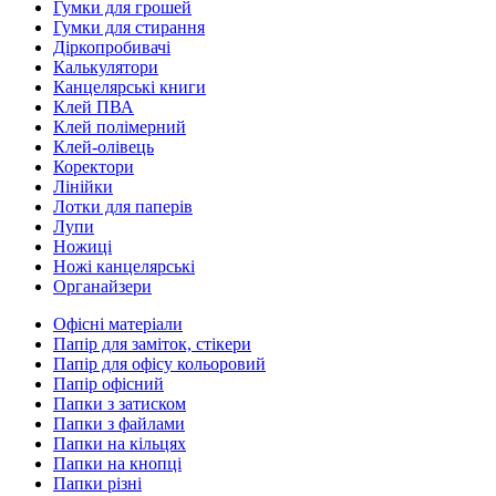
Гумки для грошей
Гумки для стирання
Діркопробивачі
Калькулятори
Канцелярські книги
Клей ПВА
Клей полімерний
Клей-олівець
Коректори
Лінійки
Лотки для паперів
Лупи
Ножиці
Ножі канцелярські
Органайзери
Офісні матеріали
Папір для заміток, стікери
Папір для офісу кольоровий
Папір офісний
Папки з затиском
Папки з файлами
Папки на кільцях
Папки на кнопці
Папки різні