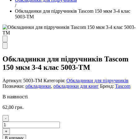
/
Обкладинки для підручників Tascom 150 мкм 3-4 клас
5003-ТМ
Обкладинки для підручників Tascom
150 мкм 3-4 клас 5003-ТМ
Артикул:
5003-ТМ
Категорія:
Обкладинки для підручників
Позначки:
обкладинки
,
обкладинки для книг
Бренд:
Tascom
В наявності
62,00
грн.
-
Обкладинки
для
+
підручників
В корзину