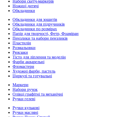
Набори скетч-маркерів
Ножиці дитячі
Обкладинки
Обкладинки для зошитів
Обкладинки для підручників
Обкладинки по розмірах
Папір для творчості, Фетр, Фоаміран
Пензлики та набори пензликів
Пластилін
Розмальовки
Рюкзаки
Тісто для ліплення та моделін
Фарби акварельні
Фломастери
Художні фарби, пастель
Циркулі та готувальні
Маркери
Набори ручок
Олівці графітні та механічні
Ручки гелеві
Ручки кулькові
Ручки масляні