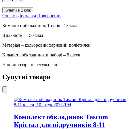
Tascom
150
Купити в 1 клік
мкм
Оплата
Доставка
Повернення
3-
4
Комплект обкладинок Tascom 2-3 клас
клас
5003-
Щільність – 150 мкм
ТМ
кількість
Матеріал – кольоровий харчовий поліетилен
Кількість обкладинок в наборі – 5 штук
Напівпрозорі, нерегульовані
Супутні товари
Комплект обкладинок Tascom
Крістал для підручників 8-11