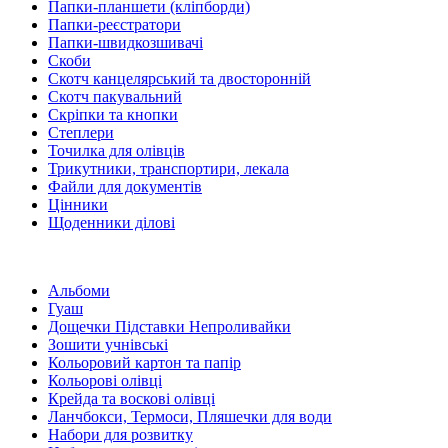
Папки-планшети (кліпборди)
Папки-реєстратори
Папки-швидкозшивачі
Скоби
Скотч канцелярський та двосторонній
Скотч пакувальний
Скріпки та кнопки
Степлери
Точилка для олівців
Трикутники, транспортири, лекала
Файли для документів
Цінники
Щоденники ділові
Альбоми
Гуаш
Дощечки Підставки Непроливайки
Зошити учнівські
Кольоровий картон та папір
Кольорові олівці
Крейда та воскові олівці
Ланчбокси, Термоси, Пляшечки для води
Набори для розвитку