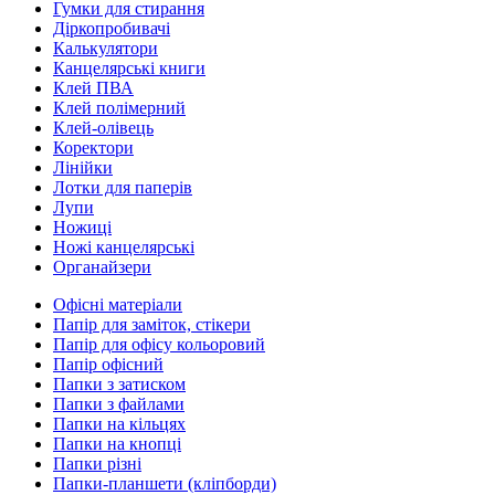
Гумки для стирання
Діркопробивачі
Калькулятори
Канцелярські книги
Клей ПВА
Клей полімерний
Клей-олівець
Коректори
Лінійки
Лотки для паперів
Лупи
Ножиці
Ножі канцелярські
Органайзери
Офісні матеріали
Папір для заміток, стікери
Папір для офісу кольоровий
Папір офісний
Папки з затиском
Папки з файлами
Папки на кільцях
Папки на кнопці
Папки різні
Папки-планшети (кліпборди)