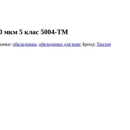
0 мкм 5 клас 5004-ТМ
начки:
обкладинки
,
обкладинки для книг
Бренд:
Tascom