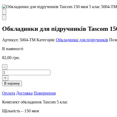
Обкладинки для підручників Tascom 15
Артикул:
5004-ТМ
Категорія:
Обкладинки для підручників
Поз
В наявності
82,00
грн.
-
Обкладинки
для
+
підручників
В корзину
Tascom
150
Оплата
Доставка
Повернення
мкм
5
Комплект обкладинок Tascom 5 клас
клас
5004-
Щільність – 150 мкм
ТМ