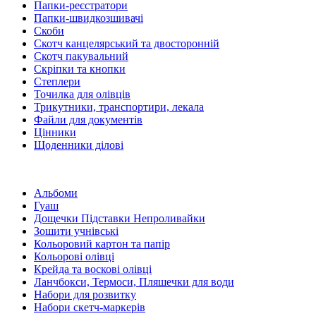
Папки-реєстратори
Папки-швидкозшивачі
Скоби
Скотч канцелярський та двосторонній
Скотч пакувальний
Скріпки та кнопки
Степлери
Точилка для олівців
Трикутники, транспортири, лекала
Файли для документів
Цінники
Щоденники ділові
Альбоми
Гуаш
Дощечки Підставки Непроливайки
Зошити учнівські
Кольоровий картон та папір
Кольорові олівці
Крейда та воскові олівці
Ланчбокси, Термоси, Пляшечки для води
Набори для розвитку
Набори скетч-маркерів