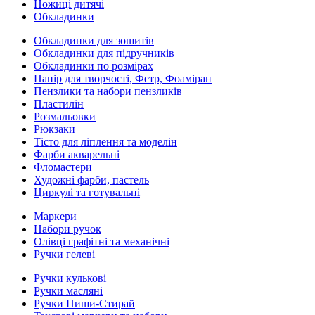
Ножиці дитячі
Обкладинки
Обкладинки для зошитів
Обкладинки для підручників
Обкладинки по розмірах
Папір для творчості, Фетр, Фоаміран
Пензлики та набори пензликів
Пластилін
Розмальовки
Рюкзаки
Тісто для ліплення та моделін
Фарби акварельні
Фломастери
Художні фарби, пастель
Циркулі та готувальні
Маркери
Набори ручок
Олівці графітні та механічні
Ручки гелеві
Ручки кулькові
Ручки масляні
Ручки Пиши-Стирай