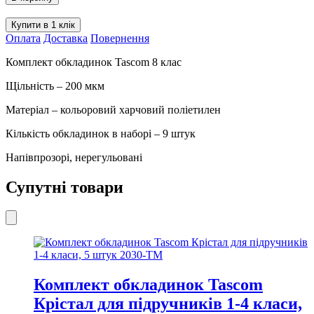
Tascom
200
Купити в 1 клік
мкм
Оплата
Доставка
Повернення
8
клас
Комплект обкладинок Tascom 8 клас
7007-
ТМ
Щільність – 200 мкм
кількість
Матеріал – кольоровий харчовий поліетилен
Кількість обкладинок в наборі – 9 штук
Напівпрозорі, нерегульовані
Супутні товари
Комплект обкладинок Tascom
Крістал для підручників 1-4 класи,