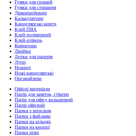
Гумки для грошей
Гумки для стирання
Діркопробивачі
Калькулятори
Канцелярські книги
Клей ПВА
Клей полімерний
Клей-олівець
Коректори
Лінійки
Лотки для паперів
Лупи
Ножиці
Ножі канцелярські
Органайзери
Офісні матеріали
Папір для заміток, стікери
Папір для офісу кольоровий
Папір офісний
Папки з затиском
Папки з файлами
Папки на кільцях
Папки на кнопці
Папки різні