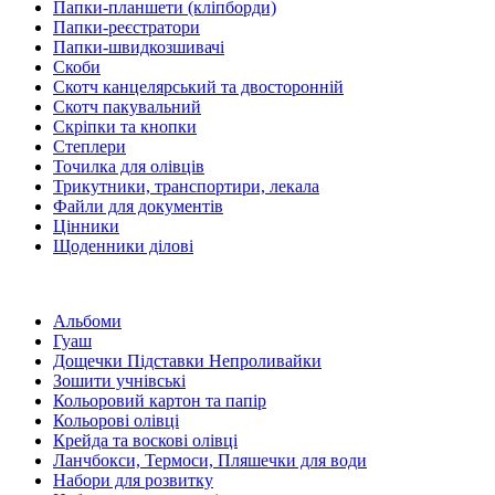
Папки-планшети (кліпборди)
Папки-реєстратори
Папки-швидкозшивачі
Скоби
Скотч канцелярський та двосторонній
Скотч пакувальний
Скріпки та кнопки
Степлери
Точилка для олівців
Трикутники, транспортири, лекала
Файли для документів
Цінники
Щоденники ділові
Альбоми
Гуаш
Дощечки Підставки Непроливайки
Зошити учнівські
Кольоровий картон та папір
Кольорові олівці
Крейда та воскові олівці
Ланчбокси, Термоси, Пляшечки для води
Набори для розвитку