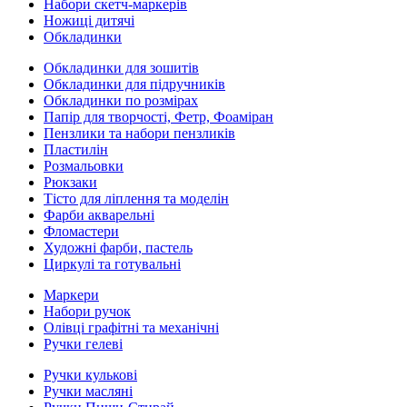
Набори скетч-маркерів
Ножиці дитячі
Обкладинки
Обкладинки для зошитів
Обкладинки для підручників
Обкладинки по розмірах
Папір для творчості, Фетр, Фоаміран
Пензлики та набори пензликів
Пластилін
Розмальовки
Рюкзаки
Тісто для ліплення та моделін
Фарби акварельні
Фломастери
Художні фарби, пастель
Циркулі та готувальні
Маркери
Набори ручок
Олівці графітні та механічні
Ручки гелеві
Ручки кулькові
Ручки масляні