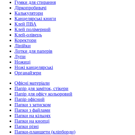
Гумки для стирання
Діркопробивачі
Калькулятори
Канцелярські книги
Клей ПВА
Клей полімерний
Клей-олівець
Коректори
Лінійки
Лотки для паперів
Лупи
Ножиці
Ножі канцелярські
Органайзери
Офісні матеріали
Папір для заміток, стікери
Папір для офісу кольоровий
Папір офісний
Папки з затиском
Папки з файлами
Папки на кільцях
Папки на кнопці
Папки різні
Папки-планшети (кліпборди)