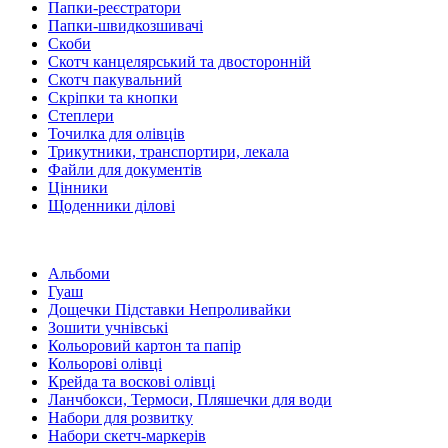
Папки-реєстратори
Папки-швидкозшивачі
Скоби
Скотч канцелярський та двосторонній
Скотч пакувальний
Скріпки та кнопки
Степлери
Точилка для олівців
Трикутники, транспортири, лекала
Файли для документів
Цінники
Щоденники ділові
Альбоми
Гуаш
Дощечки Підставки Непроливайки
Зошити учнівські
Кольоровий картон та папір
Кольорові олівці
Крейда та воскові олівці
Ланчбокси, Термоси, Пляшечки для води
Набори для розвитку
Набори скетч-маркерів