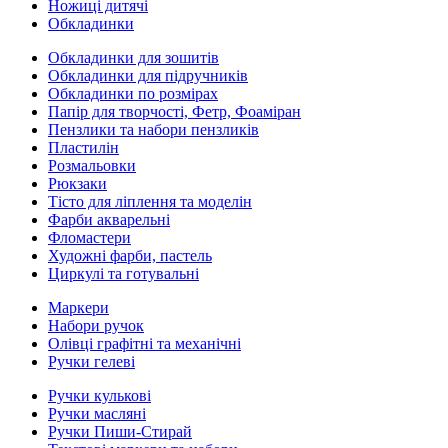
Ножиці дитячі
Обкладинки
Обкладинки для зошитів
Обкладинки для підручників
Обкладинки по розмірах
Папір для творчості, Фетр, Фоаміран
Пензлики та набори пензликів
Пластилін
Розмальовки
Рюкзаки
Тісто для ліплення та моделін
Фарби акварельні
Фломастери
Художні фарби, пастель
Циркулі та готувальні
Маркери
Набори ручок
Олівці графітні та механічні
Ручки гелеві
Ручки кулькові
Ручки масляні
Ручки Пиши-Стирай