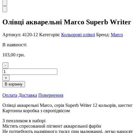
Олівці акварельні Marco Superb Writer 
Артикул:
4120-12
Категорія:
Кольорові олівці
Бренд:
Marco
В наявності
103,00
грн.
-
Олівці
акварельні
+
Marco
В корзину
Superb
Writer
Оплата
Доставка
Повернення
12
кольорів
Олівці акварельні Marco, серія Superb Writer 12 кольорів, шести
4120-
Картонна коробка з європідвісом
12
кількість
З пензликом в наборі
Містять спресований пігмент акварельної фарби
Не потребують надмірного тиску при малюванні, легко наносят