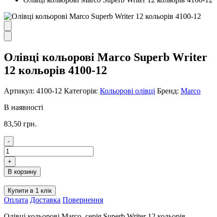
Олівці кольорові Marco Superb Writer
12 кольорів 4100-12
Артикул:
4100-12
Категорія:
Кольорові олівці
Бренд:
Marco
В наявності
83,50
грн.
-
Олівці
кольорові
+
Marco
В корзину
Superb
Writer
Купити в 1 клік
12
Оплата
Доставка
Повернення
кольорів
4100-
Олівці кольорові Marco, серія Superb Writer 12 кольорів,