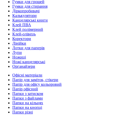
Гумки для грошей
Гумки для стирання
Діркопробивачі
Калькулятори
Канцелярські книги
Клей ПВА
Клей полімерний
Клей-олівець
Коректори
Лінійки
Лотки для паперів
Лупи
Ножиці
Ножі канцелярські
Органайзери
Офісні матеріали
Папір для заміток, стікери
Папір для офісу кольоровий
Папір офісний
Папки з затиском
Папки з файлами
Папки на кільцях
Папки на кнопці
Папки різні