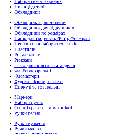
Набори скетч-маркерів
Ножиці дитячі
Обкладинки
Обкладинки для зошитів
Обкладинки для підручників
Обкладинки по розмірах
Папір для творчості, Фетр, Фоаміран
Пензлики та набори пензликів
Пластилін
Розмальовки
Рюкзаки
Тісто для ліплення та моделін
Фарби акварельні
Фломастери
Художні фарби, пастель
Циркулі та готувальні
Маркери
Набори ручок
Олівці графітні та механічні
Ручки гелеві
Ручки кулькові
Ручки масляні