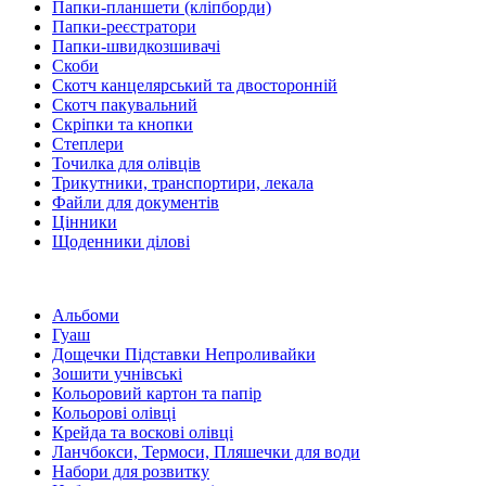
Папки-планшети (кліпборди)
Папки-реєстратори
Папки-швидкозшивачі
Скоби
Скотч канцелярський та двосторонній
Скотч пакувальний
Скріпки та кнопки
Степлери
Точилка для олівців
Трикутники, транспортири, лекала
Файли для документів
Цінники
Щоденники ділові
Альбоми
Гуаш
Дощечки Підставки Непроливайки
Зошити учнівські
Кольоровий картон та папір
Кольорові олівці
Крейда та воскові олівці
Ланчбокси, Термоси, Пляшечки для води
Набори для розвитку