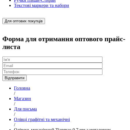
Ручки Пиши-Стирай
Текстові маркери та набори
Для оптових покупців
Форма для отримання оптового прайс-
листа
Головна
/
Магазин
/
Для письма
/
Олівці графітні та механічні
/
Олівець механічний Tianmao 0,7 мм з металевим