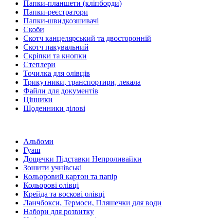
Папки-планшети (кліпборди)
Папки-реєстратори
Папки-швидкозшивачі
Скоби
Скотч канцелярський та двосторонній
Скотч пакувальний
Скріпки та кнопки
Степлери
Точилка для олівців
Трикутники, транспортири, лекала
Файли для документів
Цінники
Щоденники ділові
Альбоми
Гуаш
Дощечки Підставки Непроливайки
Зошити учнівські
Кольоровий картон та папір
Кольорові олівці
Крейда та воскові олівці
Ланчбокси, Термоси, Пляшечки для води
Набори для розвитку