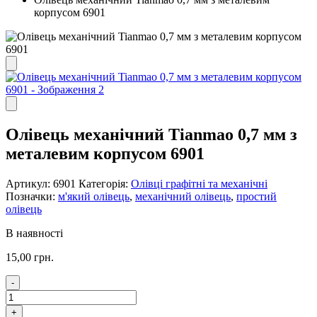
корпусом 6901
Олівець механічний Tianmao 0,7 мм з
металевим корпусом 6901
Артикул:
6901
Категорія:
Олівці графітні та механічні
Позначки:
м'який олівець
,
механічний олівець
,
простий
олівець
В наявності
15,00
грн.
-
Олівець
механічний
+