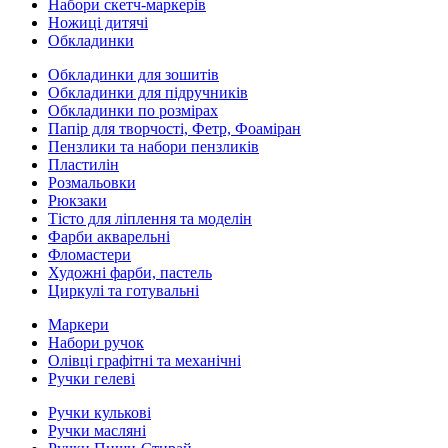
Набори скетч-маркерів
Ножиці дитячі
Обкладинки
Обкладинки для зошитів
Обкладинки для підручників
Обкладинки по розмірах
Папір для творчості, Фетр, Фоаміран
Пензлики та набори пензликів
Пластилін
Розмальовки
Рюкзаки
Тісто для ліплення та моделін
Фарби акварельні
Фломастери
Художні фарби, пастель
Циркулі та готувальні
Маркери
Набори ручок
Олівці графітні та механічні
Ручки гелеві
Ручки кулькові
Ручки масляні