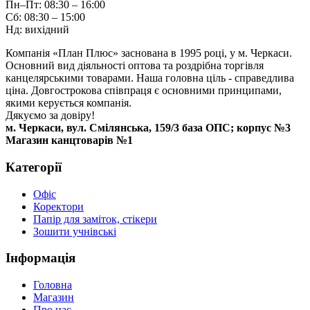
Пн–Пт: 08:30 – 16:00
Сб: 08:30 – 15:00
Нд: вихідний
Компанія «План Плюс» заснована в 1995 році, у м. Черкаси.
Основний вид діяльності оптова та роздрібна торгівля
канцелярськими товарами. Наша головна ціль - справедлива
ціна. Довгострокова співпраця є основними принципами,
якими керується компанія.
Дякуємо за довіру!
м. Черкаси, вул. Смілянська, 159/3 база ОПС; корпус №3
Магазин канцтоварів №1
Категорії
Офіс
Коректори
Папір для заміток, стікери
Зошити учнівські
Інформація
Головна
Магазин
Про нас