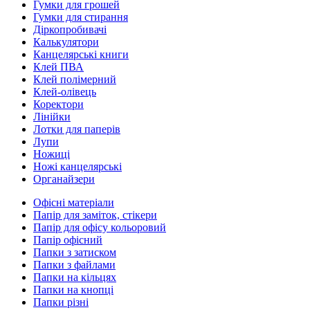
Гумки для грошей
Гумки для стирання
Діркопробивачі
Калькулятори
Канцелярські книги
Клей ПВА
Клей полімерний
Клей-олівець
Коректори
Лінійки
Лотки для паперів
Лупи
Ножиці
Ножі канцелярські
Органайзери
Офісні матеріали
Папір для заміток, стікери
Папір для офісу кольоровий
Папір офісний
Папки з затиском
Папки з файлами
Папки на кільцях
Папки на кнопці
Папки різні