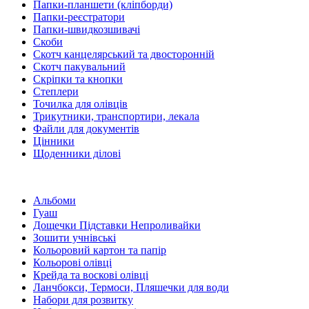
Папки-планшети (кліпборди)
Папки-реєстратори
Папки-швидкозшивачі
Скоби
Скотч канцелярський та двосторонній
Скотч пакувальний
Скріпки та кнопки
Степлери
Точилка для олівців
Трикутники, транспортири, лекала
Файли для документів
Цінники
Щоденники ділові
Альбоми
Гуаш
Дощечки Підставки Непроливайки
Зошити учнівські
Кольоровий картон та папір
Кольорові олівці
Крейда та воскові олівці
Ланчбокси, Термоси, Пляшечки для води
Набори для розвитку