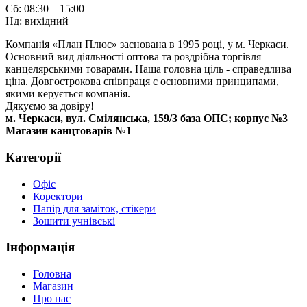
Сб: 08:30 – 15:00
Нд: вихідний
Компанія «План Плюс» заснована в 1995 році, у м. Черкаси.
Основний вид діяльності оптова та роздрібна торгівля
канцелярськими товарами. Наша головна ціль - справедлива
ціна. Довгострокова співпраця є основними принципами,
якими керується компанія.
Дякуємо за довіру!
м. Черкаси, вул. Смілянська, 159/3 база ОПС; корпус №3
Магазин канцтоварів №1
Категорії
Офіс
Коректори
Папір для заміток, стікери
Зошити учнівські
Інформація
Головна
Магазин
Про нас