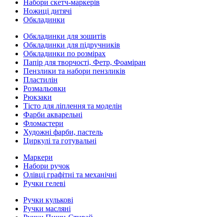
Набори скетч-маркерів
Ножиці дитячі
Обкладинки
Обкладинки для зошитів
Обкладинки для підручників
Обкладинки по розмірах
Папір для творчості, Фетр, Фоаміран
Пензлики та набори пензликів
Пластилін
Розмальовки
Рюкзаки
Тісто для ліплення та моделін
Фарби акварельні
Фломастери
Художні фарби, пастель
Циркулі та готувальні
Маркери
Набори ручок
Олівці графітні та механічні
Ручки гелеві
Ручки кулькові
Ручки масляні