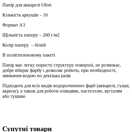
в
Папір для акварелі Ofort
п/
п
Кількість аркушів – 10
пакеті
3510
Формат А3
кількість
Щільність паперу – 200 г/м2
Колір паперу – білий
В поліетиленовому пакеті
Папір має легку пористу структуру поверхні, не розмокає,
добре вбирає фарбу і дозволяє робити, при необхідності,
змивання водою по декілька разів
Підходить для всіх видів водорозчинних фарб (акварелі, гуаші,
акрилу), а також для роботи олівцями, пастелллю, вугіллям
або тушшю
Супутні товари