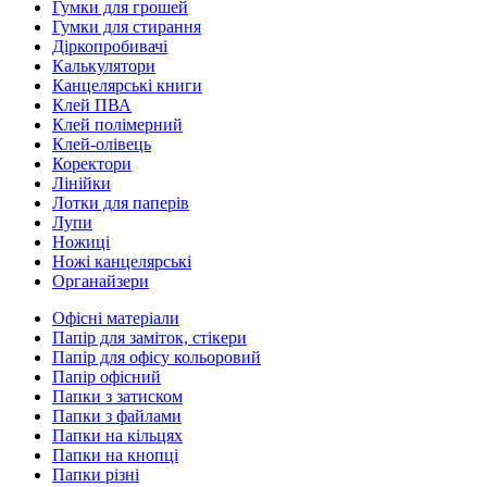
Гумки для грошей
Гумки для стирання
Діркопробивачі
Калькулятори
Канцелярські книги
Клей ПВА
Клей полімерний
Клей-олівець
Коректори
Лінійки
Лотки для паперів
Лупи
Ножиці
Ножі канцелярські
Органайзери
Офісні матеріали
Папір для заміток, стікери
Папір для офісу кольоровий
Папір офісний
Папки з затиском
Папки з файлами
Папки на кільцях
Папки на кнопці
Папки різні