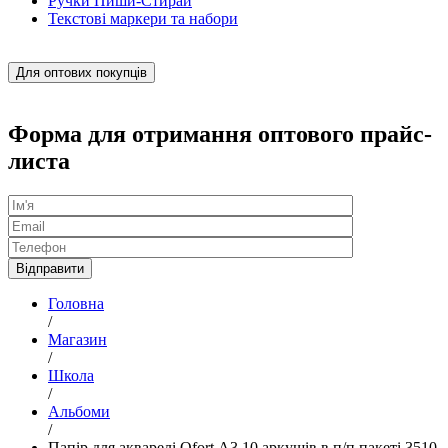
Ручки Пиши-Стирай
Текстові маркери та набори
Для оптових покупців
Форма для отримання оптового прайс-
листа
Головна
/
Магазин
/
Школа
/
Альбоми
/
Папір для акварелі Ofort А3 10 аркушів в п/п пакеті 3510