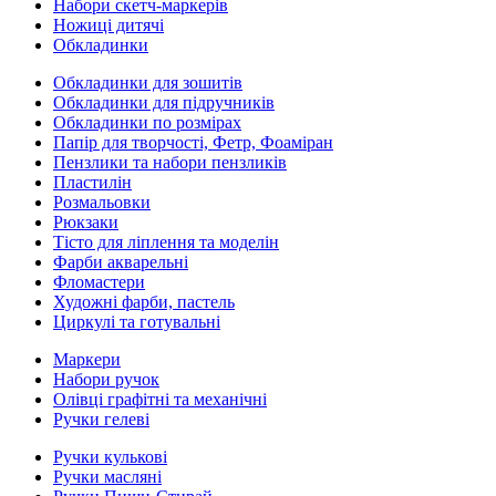
Набори скетч-маркерів
Ножиці дитячі
Обкладинки
Обкладинки для зошитів
Обкладинки для підручників
Обкладинки по розмірах
Папір для творчості, Фетр, Фоаміран
Пензлики та набори пензликів
Пластилін
Розмальовки
Рюкзаки
Тісто для ліплення та моделін
Фарби акварельні
Фломастери
Художні фарби, пастель
Циркулі та готувальні
Маркери
Набори ручок
Олівці графітні та механічні
Ручки гелеві
Ручки кулькові
Ручки масляні