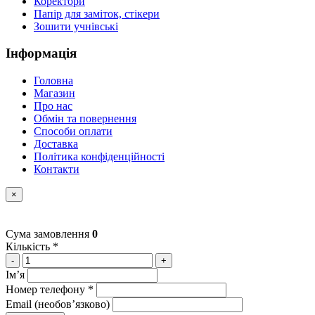
Коректори
Папір для заміток, стікери
Зошити учнівські
Інформація
Головна
Магазин
Про нас
Обмін та повернення
Способи оплати
Доставка
Політика конфіденційності
Контакти
×
Сума замовлення
0
Кількість *
-
+
Імʼя
Номер телефону *
Email (необовʼязково)