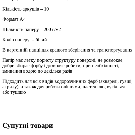
в
папці
Кількість аркушів – 10
4210
кількість
Формат А4
Щільність паперу – 200 г/м2
Колір паперу – білий
В картонній папці для кращого зберігання та транспортування
Папір має легку пористу структуру поверхні, не розмокає,
добре вбирає фарбу і дозволяє робити, при необхідності,
змивання водою по декілька разів
Підходить для всіх видів водорозчинних фарб (акварелі, гуаші,
акрилу), а також для роботи олівцями, пастелллю, вугіллям
або тушшю
Супутні товари