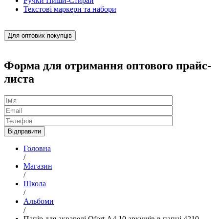
Ручки Пиши-Стирай
Текстові маркери та набори
Для оптових покупців
Форма для отримання оптового прайс-
листа
Головна
/
Магазин
/
Школа
/
Альбоми
/
Папір для акварелі Ofort А4 10 аркушів в папці 4210