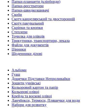
Папки-планшети (кліпборди)
Папки-реєстратори
Папки-швидкозшивачі
Скоби
Скотч канцелярський та двосторонній
Скотч пакувальний
Скріпки та кнопки
Степлери
Точилка для олівців
Трикутники, транспортири, лекала
Файли для документів
Цінники
Щоденники ділові
Альбоми
Гуаш
Дощечки Підставки Непроливайки
Зошити учнівські
Кольоровий картон та папір
Кольорові олівці
Крейда та воскові олівці
Ланчбокси, Термоси, Пляшечки для води
Набори для розвитку