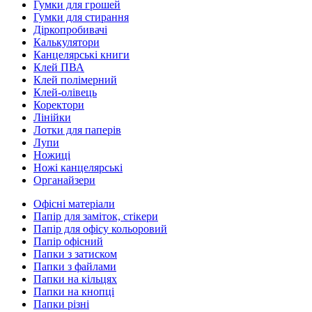
Гумки для грошей
Гумки для стирання
Діркопробивачі
Калькулятори
Канцелярські книги
Клей ПВА
Клей полімерний
Клей-олівець
Коректори
Лінійки
Лотки для паперів
Лупи
Ножиці
Ножі канцелярські
Органайзери
Офісні матеріали
Папір для заміток, стікери
Папір для офісу кольоровий
Папір офісний
Папки з затиском
Папки з файлами
Папки на кільцях
Папки на кнопці
Папки різні